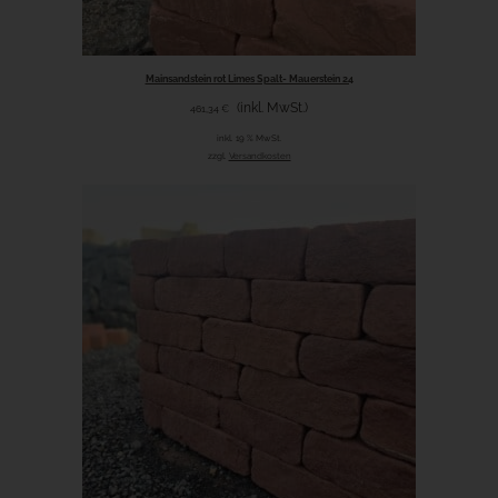
Mainsandstein rot Limes Spalt- Mauerstein 24
(inkl. MwSt.)
461,34
€
inkl. 19 % MwSt.
zzgl.
Versandkosten