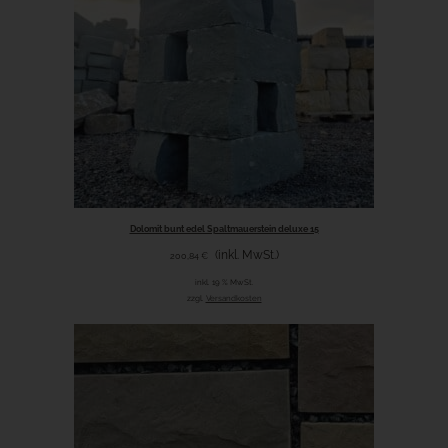
Dolomit bunt edel Spaltmauerstein deluxe 15
(inkl. MwSt.)
200,84
€
inkl. 19 % MwSt.
zzgl.
Versandkosten