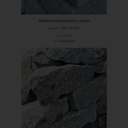
Dolomit bunt edel Mauerstein 10 – 15 Limes
(inkl. MwSt.)
209,24
€
inkl. 19 % MwSt.
zzgl.
Versandkosten