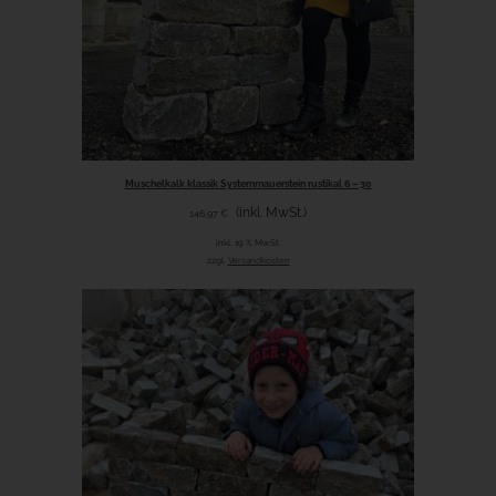
Muschelkalk klassik Systemmauerstein rustikal 6 – 30
(inkl. MwSt.)
146,97
€
inkl. 19 % MwSt.
zzgl.
Versandkosten