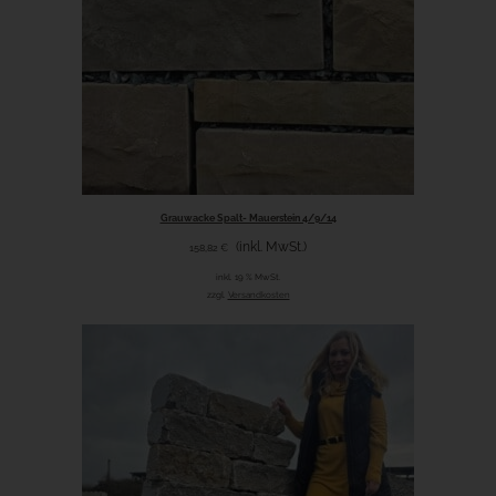
Grauwacke Spalt- Mauerstein 4/9/14
(inkl. MwSt.)
158,82
€
inkl. 19 % MwSt.
zzgl.
Versandkosten