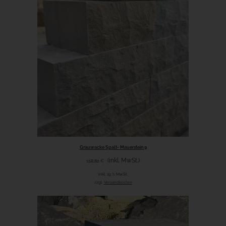
Grauwacke Spalt- Mauerstein 9
(inkl. MwSt.)
158,82
€
inkl. 19 % MwSt.
zzgl.
Versandkosten