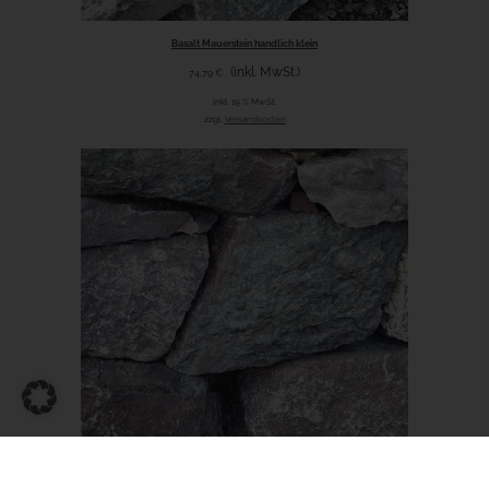
Basalt Mauerstein handlich klein
(inkl. MwSt.)
74,79
€
inkl. 19 % MwSt.
zzgl.
Versandkosten