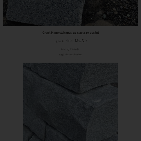
Granit Mauerstein grau 20 x 20 x 40 gesägt
(inkl. MwSt.)
15,04
€
inkl. 19 % MwSt.
zzgl.
Versandkosten