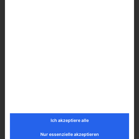
Grauwacke Mauerstein Hammer recht behauen 6 – 20 nach Bild18
(inkl. MwSt.)
629,41
€
inkl. 19 % MwSt.
zzgl.
Versandkosten
Ich akzeptiere alle
Nur essenzielle akzeptieren