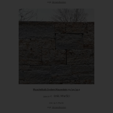
zzgl.
Versandkosten
Muschelkalk System Mauerstein 7,5/15/22,5
(inkl. MwSt.)
394,12
€
inkl. 19 % MwSt.
zzgl.
Versandkosten