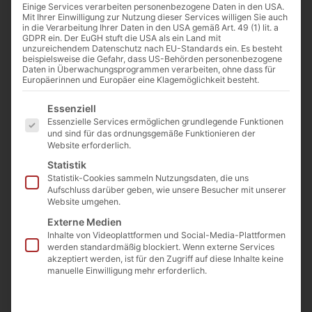
Start
/
Mauersteine
/
Mauersteine gebrochen
/ Ruhrsandstein
Einige Services verarbeiten personenbezogene Daten in den USA.
Mit Ihrer Einwilligung zur Nutzung dieser Services willigen Sie auch
gelb handlich naturgebrochen
in die Verarbeitung Ihrer Daten in den USA gemäß Art. 49 (1) lit. a
GDPR ein. Der EuGH stuft die USA als ein Land mit
Ruhrsandstein
unzureichendem Datenschutz nach EU-Standards ein. Es besteht
gelb handlich
beispielsweise die Gefahr, dass US-Behörden personenbezogene
Daten in Überwachungsprogrammen verarbeiten, ohne dass für
naturgebrochen
Europäerinnen und Europäer eine Klagemöglichkeit besteht.
Artikelnummer: RSGHN
Es folgt eine Liste der Service-Gruppen, für die eine E
Essenziell
€
109,00
Essenzielle Services ermöglichen grundlegende Funktionen
(inkl. MwSt.)
Preis / Tonne ab Steinbruch
und sind für das ordnungsgemäße Funktionieren der
Website erforderlich.
€
189
Statistik
(inkl. MwSt.)
Statistik-Cookies sammeln Nutzungsdaten, die uns
Preis / Tonne ab Lager
Aufschluss darüber geben, wie unsere Besucher mit unserer
Langgöns
Website umgehen.
Externe Medien
€
179
Inhalte von Videoplattformen und Social-Media-Plattformen
(inkl. MwSt.)
werden standardmäßig blockiert. Wenn externe Services
Preis / Tonne ab Lager
akzeptiert werden, ist für den Zugriff auf diese Inhalte keine
manuelle Einwilligung mehr erforderlich.
Langgöns ab 14 Tonnen