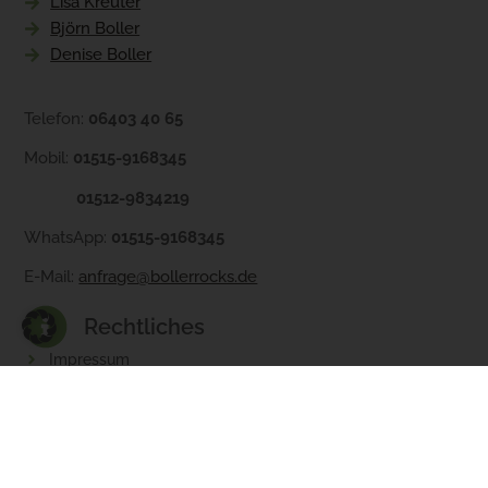
Lisa Kreuter
Björn Boller
Denise Boller
Telefon:
06403 40 65
Mobil:
01515-9168345
01512-9834219
WhatsApp:
01515-9168345
E-Mail:
anfrage@bollerrocks.de
Rechtliches
Impressum
Datenschutzerklaerung
Widerrufsrecht
Transportbedingungen
AGB