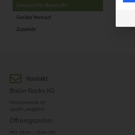
Gebrauchte Baustoffe
Geräte Verkauf
Zubehör
Kontakt
Boller Rocks KG
Holzheimerstr. 87
35428 Langgöns
Öffnungszeiten
MO: 08:00 – 16:00 Uhr