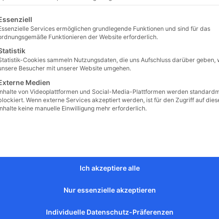
lgt eine Liste der Service-Gruppen, für die eine Einwilligu
Essenziell
Essenzielle Services ermöglichen grundlegende Funktionen und sind für das
ordnungsgemäße Funktionieren der Website erforderlich.
Statistik
Statistik-Cookies sammeln Nutzungsdaten, die uns Aufschluss darüber geben, 
unsere Besucher mit unserer Website umgehen.
lz
Externe Medien
Inhalte von Videoplattformen und Social-Media-Plattformen werden standard
nkl. MwSt.)
blockiert. Wenn externe Services akzeptiert werden, ist für den Zugriff auf dies
Inhalte keine manuelle Einwilligung mehr erforderlich.
Ich akzeptiere alle
Nur essenzielle akzeptieren
Individuelle Datenschutz-Präferenzen