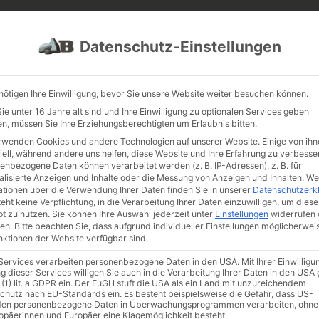
PROJEKTE
JOBS
FUHRPARK
Datenschutz-Einstellungen
nötigen Ihre Einwilligung, bevor Sie unsere Website weiter besuchen können.
e unter 16 Jahre alt sind und Ihre Einwilligung zu optionalen Services geben
n, müssen Sie Ihre Erziehungsberechtigten um Erlaubnis bitten.
rwenden Cookies und andere Technologien auf unserer Website. Einige von ihn
iell, während andere uns helfen, diese Website und Ihre Erfahrung zu verbesse
enbezogene Daten können verarbeitet werden (z. B. IP-Adressen), z. B. für
alisierte Anzeigen und Inhalte oder die Messung von Anzeigen und Inhalten.
We
arf
/ Bauholz
ationen über die Verwendung Ihrer Daten finden Sie in unserer
Datenschutzerk
eht keine Verpflichtung, in die Verarbeitung Ihrer Daten einzuwilligen, um diese
olz
t zu nutzen.
Sie können Ihre Auswahl jederzeit unter
Einstellungen
widerrufen 
en.
Bitte beachten Sie, dass aufgrund individueller Einstellungen möglicherwei
unktionen der Website verfügbar sind.
 Services verarbeiten personenbezogene Daten in den USA. Mit Ihrer Einwilligu
g dieser Services willigen Sie auch in die Verarbeitung Ihrer Daten in den US
 (1) lit. a GDPR ein. Der EuGH stuft die USA als ein Land mit unzureichendem
chutz nach EU-Standards ein. Es besteht beispielsweise die Gefahr, dass US-
en personenbezogene Daten in Überwachungsprogrammen verarbeiten, ohne
ropäerinnen und Europäer eine Klagemöglichkeit besteht.