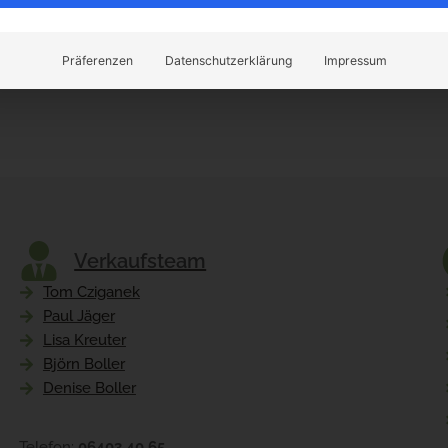
Präferenzen
Datenschutzerklärung
Impressum
Verkaufsteam
Tom Cziganek
Paul Jäger
Lisa Kreuter
Björn Boller
Denise Boller
Telefon:
06403 40 65