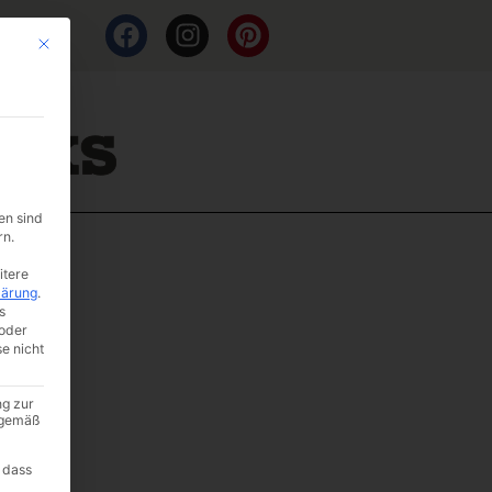
Mit diesem Button wird der Dialog geschlossen. Seine Funktionalität ist i
en sind
rn.
itere
lärung
.
s
oder
se nicht
ng zur
A gemäß
 dass