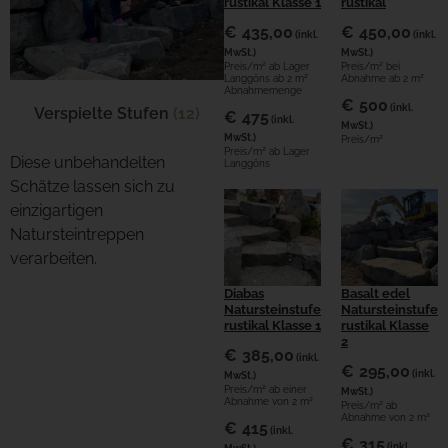
rustikal Klasse 1
rustikal
€
435,00
€
450,00
(inkl.
(inkl.
MwSt.)
MwSt.)
Preis/m² ab Lager
Preis/m² bei
Langgöns ab 2 m²
Abnahme ab 2 m²
Abnahmemenge
€
500
(inkl.
Verspielte Stufen
(12)
€
475
(inkl.
MwSt.)
MwSt.)
Preis/m²
Preis/m² ab Lager
Diese unbehandelten
Langgöns
Schätze lassen sich zu
einzigartigen
Natursteintreppen
verarbeiten.
Diabas
Basalt edel
Natursteinstufe
Natursteinstufe
rustikal Klasse 1
rustikal Klasse
2
€
385,00
(inkl.
€
295,00
(inkl.
MwSt.)
Preis/m² ab einer
MwSt.)
Abnahme von 2 m²
Preis/m² ab
Abnahme von 2 m²
€
415
(inkl.
€
315
(inkl.
MwSt.)