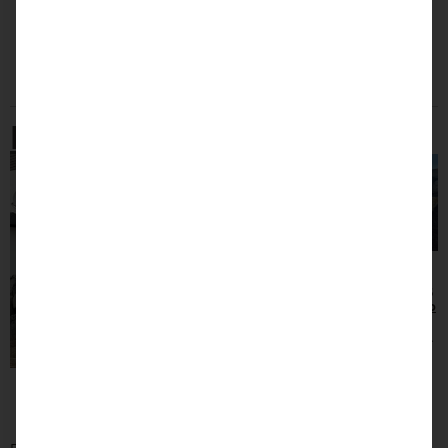
Preis / laufender
Meter ab Lager
€
189
Langgöns
(inkl.
MwSt.)
Preis / Stück ab
Lager Langgöns ab
5 Stück
Rustikale Blockstufen
Muschelkalk
Muschelkalk
natur
natur
Gartenstufe 55
Gartenstufe 95
– 75 Tiefe – 40
– 110 Tiefe – 40
€
82,50
€
115,00
(inkl.
(inkl.
MwSt.)
MwSt.)
Preis / Stück ab
Preis / Stück ab
Lager Langgöns ab
Lager Langgöns ab
5 Stück
5 Stück
Rustikale Blockstufen
(28)
€
95
€
130
(inkl. MwSt.)
(inkl.
Preis / Stück ab
MwSt.)