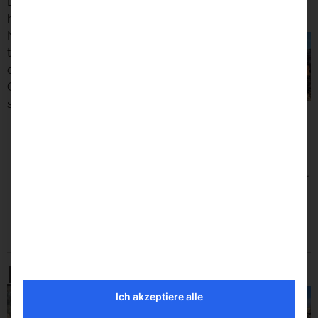
Entdecken Sie unsere
Lager Langgöns
Preis / Stück ab
Lager Langgöns
hauseigene Spezialität:
Natürliche Steinstufen für
traumhafte Gartentreppen,
die perfekt zu
Quaderwänden passen und
sich leicht versetzen lassen.
Jura Marmor
Sandstein rot
natur
Naturstein
Gartenstufe
Gartenstufe
klassik 105 – 115
rustikal 80 –
120
€
99,00
(inkl.
€
100,00
(inkl.
MwSt.)
Preis/Stück bei
MwSt.)
Abnahme ab 5 Stück
Preis / laufender
Meter
€
115
(inkl.
MwSt.)
Preis/Stück
Mini Stufen
Ich akzeptiere alle