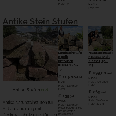
Preis/m²
MwSt.)
Preis/m²
Antike Stein Stufen
Natursteinstufe
Sandsteinstufe
n Basalt antik
n gelb
Klasse1, 50 –
historisch,
125
Klasse 2 40 –
130
€
299,00
(inkl.
€
169,00
(inkl.
MwSt.)
Preis / laufender
MwSt.)
Meter
Preis / laufender
Antike Stufen
(12)
Meter
€
269
(inkl.
€
139
(inkl.
MwSt.)
Preis / laufender
MwSt.)
Antike Natursteinstufen für
Meter ab 8 lfm
Preis / laufender
Altbausanierung mit
Meter bei Abnahme
des gesamten
Denkmalschutz oder für den
Restpostens