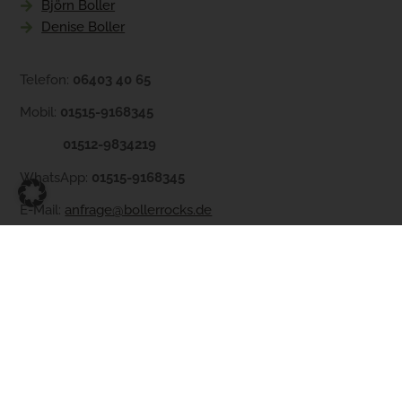
Björn Boller
Denise Boller
Telefon:
06403 40 65
Mobil:
01515-9168345
01512-9834219
WhatsApp:
01515-9168345
E-Mail:
anfrage@bollerrocks.de
Rechtliches
Impressum
Datenschutzerklaerung
Widerrufsrecht
Transportbedingungen
AGB