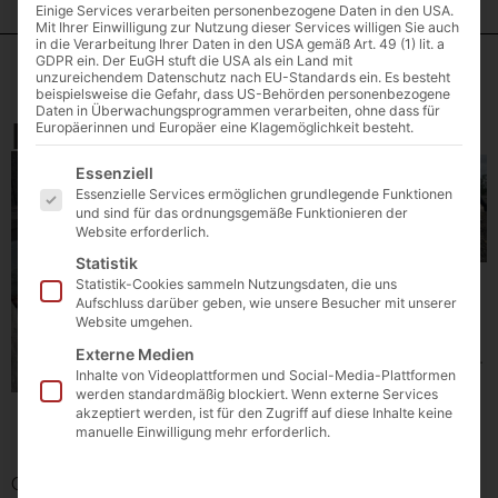
Einige Services verarbeiten personenbezogene Daten in den USA.
Mit Ihrer Einwilligung zur Nutzung dieser Services willigen Sie auch
in die Verarbeitung Ihrer Daten in den USA gemäß Art. 49 (1) lit. a
GDPR ein. Der EuGH stuft die USA als ein Land mit
Naturstein Stufen
unzureichendem Datenschutz nach EU-Standards ein. Es besteht
beispielsweise die Gefahr, dass US-Behörden personenbezogene
Daten in Überwachungsprogrammen verarbeiten, ohne dass für
Blockstufen Standard
Europäerinnen und Europäer eine Klagemöglichkeit besteht.
Es folgt eine Liste der Service-Gruppen, für die eine E
Essenziell
Essenzielle Services ermöglichen grundlegende Funktionen
und sind für das ordnungsgemäße Funktionieren der
Website erforderlich.
Statistik
Jura Marmor
Granit grau
Statistik-Cookies sammeln Nutzungsdaten, die uns
edel
Blockstufe 150
Aufschluss darüber geben, wie unsere Besucher mit unserer
Blockstufe
– 240 gesägt
Website umgehen.
gespalten 80
OF geflammt
und 100
Externe Medien
€
129,00
gestockt
(inkl.
Inhalte von Videoplattformen und Social-Media-Plattformen
MwSt.)
€
155,00
werden standardmäßig blockiert. Wenn externe Services
(inkl.
Preis / laufender
Meter ab 8 lfm
akzeptiert werden, ist für den Zugriff auf diese Inhalte keine
MwSt.)
Blockstufen
(60)
Preis / laufender
manuelle Einwilligung mehr erforderlich.
€
139
(inkl.
Meter ab Steinbruch
MwSt.)
€
177
(inkl.
Preis / laufender
Ganz gleich, ob Grauwacke,
Meter
MwSt.)