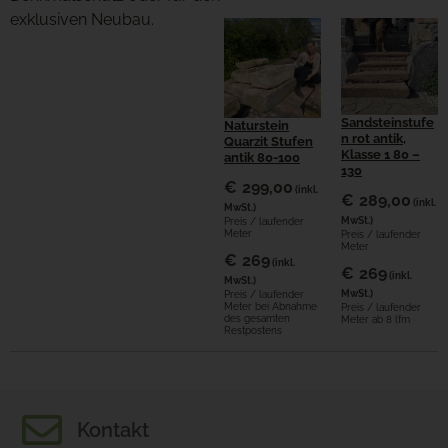
exklusiven Neubau.
Sandsteinstufe
Naturstein
n rot antik,
Quarzit Stufen
Klasse 1 80 –
antik 80-100
130
€
299,00
(inkl.
€
289,00
(inkl.
MwSt.)
MwSt.)
Preis / laufender
Meter
Preis / laufender
Meter
€
269
(inkl.
€
269
(inkl.
MwSt.)
MwSt.)
Preis / laufender
Meter bei Abnahme
Preis / laufender
des gesamten
Meter ab 8 lfm
Restpostens
Kontakt