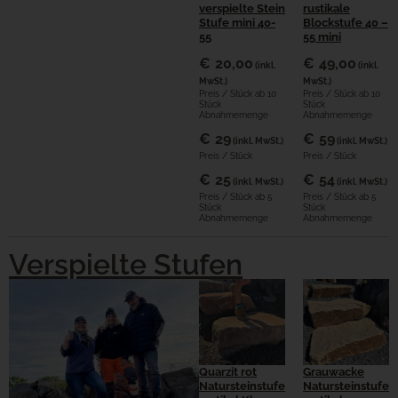
verspielte Stein
rustikale
Stufe mini 40-
Blockstufe 40 –
55
55 mini
€
20,00
€
49,00
(inkl.
(inkl.
MwSt.)
MwSt.)
Preis / Stück ab 10
Preis / Stück ab 10
Stück
Stück
Abnahmemenge
Abnahmemenge
€
29
€
59
(inkl. MwSt.)
(inkl. MwSt.)
Preis / Stück
Preis / Stück
€
25
€
54
(inkl. MwSt.)
(inkl. MwSt.)
Preis / Stück ab 5
Preis / Stück ab 5
Stück
Stück
Abnahmemenge
Abnahmemenge
Verspielte Stufen
Quarzit rot
Grauwacke
Natursteinstufe
Natursteinstufe