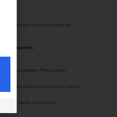
en.
 Prozent sinnvoll sein, um zusätzliche
 kein Fundament.
d dahinterliegendem Pflanzstreifen.
reich.
uktur sowie Aufenthaltsqualität im Garten.
hinter der Mauer freigelassen.