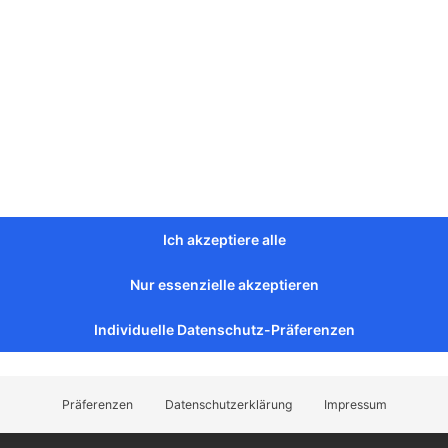
ochbeete im Hang
Stützmauern
kann die Anlage terrassiert aufgebaut werden.
ntstehen einzelne Ebenen, die als Pflanzflächen genutzt werd
lanzflächen kann ein leichtes Gefälle von bis zu etwa 10 bis 15
rhöhe zu sparen.
tig:
 Mauer benötigt ein tragfähiges Fundament.
Pflanzboden ist
Ich akzeptiere alle
itzmauer mit Pflanzbeet
 beliebt im Privatgarten ist die Kombination aus Sitzmauer un
Nur essenzielle akzeptieren
Mauer endet auf Sitzhöhe, dahinter entsteht ein bepflanzter Be
Individuelle Datenschutz-Präferenzen
lockert massive Natursteinmauern optisch auf und schafft Str
lanzstreifen hinter der Mauer
freistehenden Mauern wird häufig ein schmaler Streifen direkt 
Präferenzen
Datenschutzerklärung
Impressum
sch sind 20 bis 40 cm Tiefe.