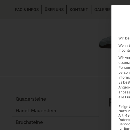
FAQ & INFOS
ÜBER UNS
KONTAKT
GALERIE GARTEN
Wir be
Wenn Si
möchte
Wir ve
essenz
Person
person
Inform
Es best
Angebo
anpass
alle F
FAQ
Quadersteine
Einige
Handl. Mauerstein
Nutzun
Art. 49
Bep
Datens
Bruchsteine
Behörd
für Eu