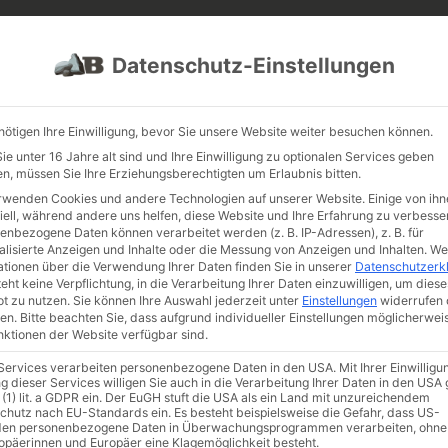
PROJEKTE
JOBS
FUHRPARK
Datenschutz-Einstellungen
nötigen Ihre Einwilligung, bevor Sie unsere Website weiter besuchen können.
e unter 16 Jahre alt sind und Ihre Einwilligung zu optionalen Services geben
n, müssen Sie Ihre Erziehungsberechtigten um Erlaubnis bitten.
rwenden Cookies und andere Technologien auf unserer Website. Einige von ihn
iell, während andere uns helfen, diese Website und Ihre Erfahrung zu verbesse
enbezogene Daten können verarbeitet werden (z. B. IP-Adressen), z. B. für
alisierte Anzeigen und Inhalte oder die Messung von Anzeigen und Inhalten.
We
ationen über die Verwendung Ihrer Daten finden Sie in unserer
Datenschutzerk
eht keine Verpflichtung, in die Verarbeitung Ihrer Daten einzuwilligen, um diese
t zu nutzen.
Sie können Ihre Auswahl jederzeit unter
Einstellungen
widerrufen 
en.
Bitte beachten Sie, dass aufgrund individueller Einstellungen möglicherwei
unktionen der Website verfügbar sind.
 Bepflanzung
 Services verarbeiten personenbezogene Daten in den USA. Mit Ihrer Einwilligu
g dieser Services willigen Sie auch in die Verarbeitung Ihrer Daten in den US
 (1) lit. a GDPR ein. Der EuGH stuft die USA als ein Land mit unzureichendem
flanzung
chutz nach EU-Standards ein. Es besteht beispielsweise die Gefahr, dass US-
en personenbezogene Daten in Überwachungsprogrammen verarbeiten, ohne
ropäerinnen und Europäer eine Klagemöglichkeit besteht.