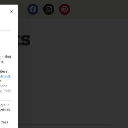
Mit diesem Button wird der Dialog geschlossen. Seine Funktionalität ist i
en sind
rn.
itere
lärung
.
s
oder
se nicht
ng zur
A gemäß
 dass