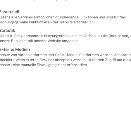
 integriere ich Pflanzbeete in eine Mauer? 🪨🌿🧱
lgt eine Liste der Service-Gruppen, für die eine Einwilligu
Essenziell
Essenzielle Services ermöglichen grundlegende Funktionen und sind für das
ordnungsgemäße Funktionieren der Website erforderlich.
nzbeete lassen sich sehr gut in eine
Natursteinmauer
integrie
Statistik
Statistik-Cookies sammeln Nutzungsdaten, die uns Aufschluss darüber geben, 
ntegrierte Pflanznischen in Trockenmauern
unsere Besucher mit unserer Website umgehen.
Trockenmauern
aus Bruchstein oder kleineren Mauersteinen
Externe Medien
Inhalte von Videoplattformen und Social-Media-Plattformen werden standard
elne Steine werden leicht zurückgesetzt oder Fugen bewusst 
blockiert. Wenn externe Services akzeptiert werden, ist für den Zugriff auf dies
sch passt das besonders gut zu
Grauwacke
,
Muschelkalk
od
Inhalte keine manuelle Einwilligung mehr erforderlich.
net für:
lsterpflanzen
äuter
ngende Stauden
is-Tipp: Arbeiten Sie „frei Schnautze“ mit ordentlichem Versa
e große Rücksicht auf entstehende Hohlräume, diese können d
eren Aufbau, nicht durch Zwang.