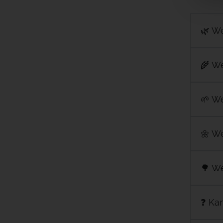
🌿 W
🌾 We
🌱 W
🌼 We
🌳 W
❓ Ka