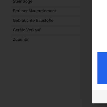
Steintröge
⛰️
H
Bei
Berliner Mauerelement
So e
Gebrauchte Baustoffe
In Pf
Maue
Geräte Verkauf
Wich
Zubehör
Jede
🪑
S
Sehr
Die 
Das 
🌿
Pf
Bei 
Typi