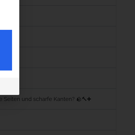
🌍
 Seiten und scharfe Kanten? 🪨🔨