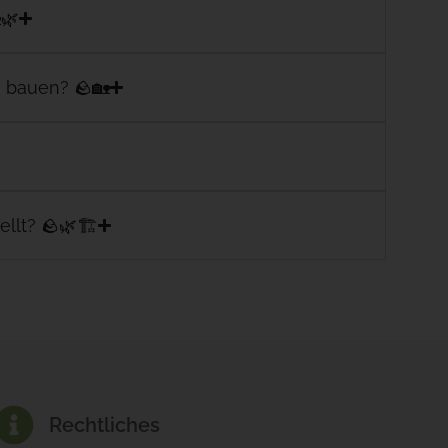
🌿
n bauen? 🪨🏡
llt? 🪨🌿🏗️
Rechtliches