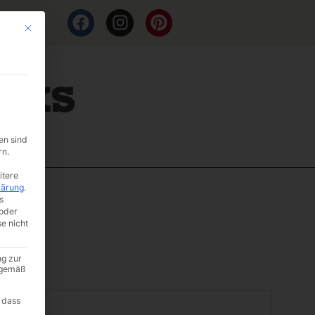
Mit diesem Button wird der Dialog geschlossen. Seine Funktionalität ist i
en sind
rn.
itere
lärung
.
s
oder
se nicht
ng zur
A gemäß
 dass