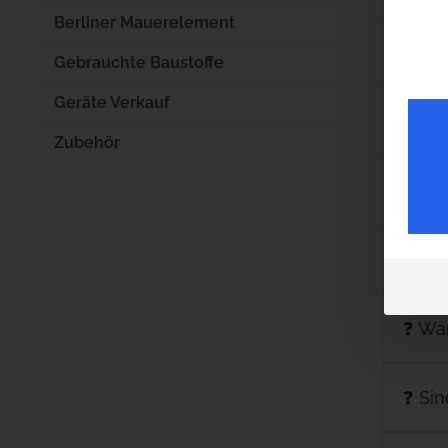
Berliner Mauerelement
🪨 We
Gebrauchte Baustoffe
Geräte Verkauf
❓ Wo
Zubehör
❓ Was
❓ War
❓ Wa
❓ Sin