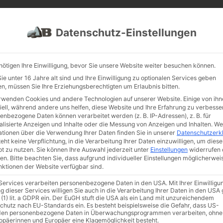
PROJEKTE
JOBS
FUHRPARK
Datenschutz-Einstellungen
nötigen Ihre Einwilligung, bevor Sie unsere Website weiter besuchen können.
e unter 16 Jahre alt sind und Ihre Einwilligung zu optionalen Services geben
n, müssen Sie Ihre Erziehungsberechtigten um Erlaubnis bitten.
rwenden Cookies und andere Technologien auf unserer Website. Einige von ihn
iell, während andere uns helfen, diese Website und Ihre Erfahrung zu verbesse
enbezogene Daten können verarbeitet werden (z. B. IP-Adressen), z. B. für
alisierte Anzeigen und Inhalte oder die Messung von Anzeigen und Inhalten.
We
ationen über die Verwendung Ihrer Daten finden Sie in unserer
Datenschutzerk
eht keine Verpflichtung, in die Verarbeitung Ihrer Daten einzuwilligen, um diese
t zu nutzen.
Sie können Ihre Auswahl jederzeit unter
Einstellungen
widerrufen 
 Runde Natursteine
en.
Bitte beachten Sie, dass aufgrund individueller Einstellungen möglicherwei
unktionen der Website verfügbar sind.
 Services verarbeiten personenbezogene Daten in den USA. Mit Ihrer Einwilligu
g dieser Services willigen Sie auch in die Verarbeitung Ihrer Daten in den US
de Natursteine
 (1) lit. a GDPR ein. Der EuGH stuft die USA als ein Land mit unzureichendem
chutz nach EU-Standards ein. Es besteht beispielsweise die Gefahr, dass US-
en personenbezogene Daten in Überwachungsprogrammen verarbeiten, ohne
ropäerinnen und Europäer eine Klagemöglichkeit besteht.
 sind runde Findlinge eigentlich genau? 🪨