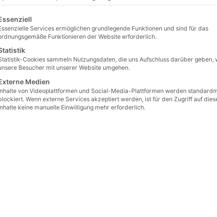
lgt eine Liste der Service-Gruppen, für die eine Einwilligu
Essenziell
Essenzielle Services ermöglichen grundlegende Funktionen und sind für das
de
Findlinge
sind natürlich geformte Natursteine, die über se
ordnungsgemäße Funktionieren der Website erforderlich.
scherbewegungen oder Verwitterung
rund geschliffen wur
Statistik
rundeten Formen und glatten Oberflächen
, die sich deut
Statistik-Cookies sammeln Nutzungsdaten, die uns Aufschluss darüber geben, 
unsere Besucher mit unserer Website umgehen.
rscheiden.
Externe Medien
e dieser Steine stammen ursprünglich aus
Flussläufen, ehem
Inhalte von Videoplattformen und Social-Media-Plattformen werden standard
blockiert. Wenn externe Services akzeptiert werden, ist für den Zugriff auf dies
enregionen
. Durch die ständige Bewegung im Wasser verlier
Inhalte keine manuelle Einwilligung mehr erforderlich.
 immer runder.
ypische Gesteine bei Findlingen sind zum Beispiel
Basalt, Dia
 was werden runde Findlinge eingesetzt? 🪨🌿
 schwer sind runde Naturstein-Findlinge? 🪨📏⚖️