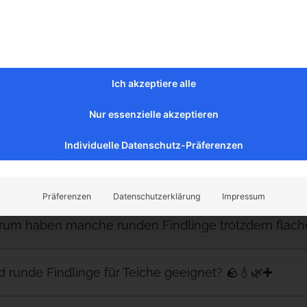
lche runden Steine gibt es bei Boller Rocks?
her stammen runde Naturstein-Findlinge? 🪨🌍
Ich akzeptiere alle
Nur essenzielle akzeptieren
 ist an euren Basaltfindlingen so besonders? 🪨🌋
Individuelle Datenschutz-Präferenzen
um bestehen Jütlandfindlinge fast nur aus Granit? 
Präferenzen
Datenschutzerklärung
Impressum
rum haben manche runden Findlinge trotzdem flache
d runde Findlinge für Teiche geeignet? 🪨💧🌿