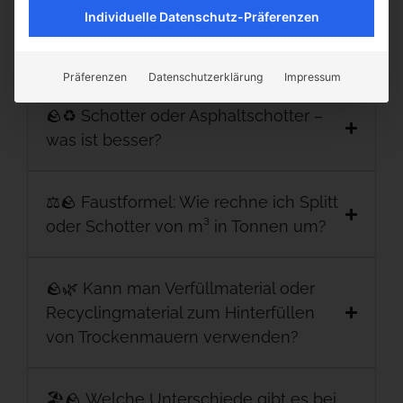
Individuelle Datenschutz-Präferenzen
♻️🪨 Was ist Asphaltschotter?
Präferenzen
Datenschutzerklärung
Impressum
🪨♻️ Schotter oder Asphaltschotter –
was ist besser?
⚖️🪨 Faustformel: Wie rechne ich Splitt
oder Schotter von m³ in Tonnen um?
🪨🌿 Kann man Verfüllmaterial oder
Recyclingmaterial zum Hinterfüllen
von Trockenmauern verwenden?
🏖️🪨 Welche Unterschiede gibt es bei