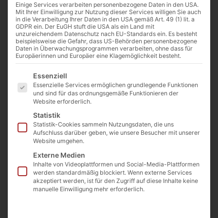
❓ Wofür kann Spielplatzsand außer im
Einige Services verarbeiten personenbezogene Daten in den USA.
Mit Ihrer Einwilligung zur Nutzung dieser Services willigen Sie auch
Sandkasten noch verwendet werden?
in die Verarbeitung Ihrer Daten in den USA gemäß Art. 49 (1) lit. a
GDPR ein. Der EuGH stuft die USA als ein Land mit
🧒🪨🌿
unzureichendem Datenschutz nach EU-Standards ein. Es besteht
beispielsweise die Gefahr, dass US-Behörden personenbezogene
Daten in Überwachungsprogrammen verarbeiten, ohne dass für
Europäerinnen und Europäer eine Klagemöglichkeit besteht.
Spielplatzsand ist
gewaschen, staubarm
Es folgt eine Liste der Service-Gruppen, für die eine E
Essenziell
und frei von scharfen Bestandteilen
und
Essenzielle Services ermöglichen grundlegende Funktionen
daher vielseitig einsetzbar.
und sind für das ordnungsgemäße Funktionieren der
Typische Anwendungen sind:
Website erforderlich.
•
Gartengestaltung:
zur Auflockerung von
Statistik
schweren, lehmigen Böden und besseren
Statistik-Cookies sammeln Nutzungsdaten, die uns
Aufschluss darüber geben, wie unsere Besucher mit unserer
Wasserführung
Website umgehen.
•
Poolbau:
zum Ausgleichen unter
Externe Medien
Poolfolien oder für kleine Sandbereiche
Inhalte von Videoplattformen und Social-Media-Plattformen
•
Bastelarbeiten:
für kreative Projekte wie
werden standardmäßig blockiert. Wenn externe Services
akzeptiert werden, ist für den Zugriff auf diese Inhalte keine
Deko oder kinetischen Sand
manuelle Einwilligung mehr erforderlich.
Durch seine feine Struktur ist er leicht zu
verarbeiten und angenehm im Handling.