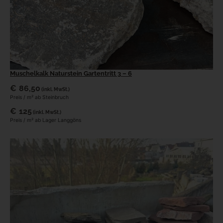
Muschelkalk Naturstein Gartentritt 3 – 6
€
86,50
(inkl. MwSt.)
Preis / m² ab Steinbruch
€
125
(inkl. MwSt.)
Preis / m² ab Lager Langgöns