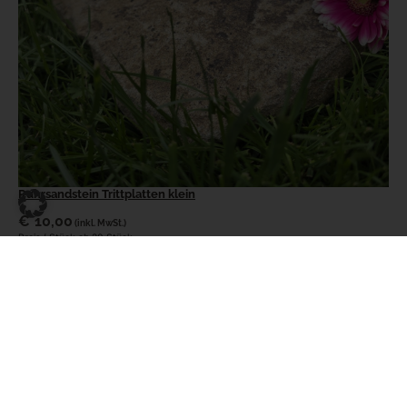
Ruhrsandstein Trittplatten klein
€
10,00
(inkl. MwSt.)
Preis / Stück ab 20 Stück
€
12,50
(inkl. MwSt.)
Preis / Stück
€
11
(inkl. MwSt.)
Preis / Stück ab 8 Stück