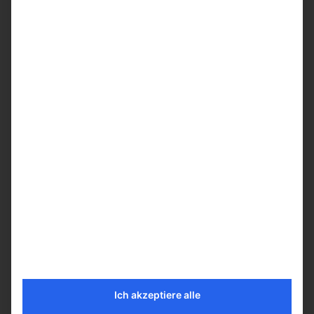
Preis / Stück ab Werk
€
57,50
(inkl. MwSt.)
Preis / Stück ab Lager Langgöns
€
50
(inkl. MwSt.)
Preis / Stück ab 8 Stück
Ich akzeptiere alle