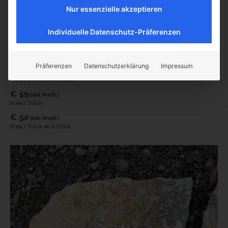
Nur essenzielle akzeptieren
Individuelle Datenschutz-Präferenzen
Mainsandstein rot Trittplatten groß
Präferenzen
Datenschutzerklärung
Impressum
€
45,00
(inkl. MwSt.)
Preis / Stück ab 12 Stück
€
59
(inkl. MwSt.)
Preis / Stück
€
50
(inkl. MwSt.)
Preis / Stück ab 5 Stück