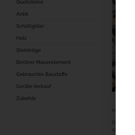
Quellsteine
Antik
Schüttgüter
Holz
Steintröge
Berliner Mauerelement
Gebrauchte Baustoffe
Geräte Verkauf
Zubehör
Hier finde
Diese Stei
sich beso