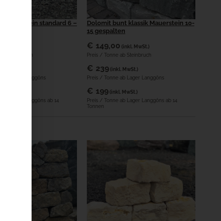
 Mauerstein standard 6 –
Dolomit bunt klassik Mauerstein 10-
15 gespalten
0
€
149,00
(inkl. MwSt.)
(inkl. MwSt.)
 ab Steinbruch
Preis / Tonne ab Steinbruch
€
239
kl. MwSt.)
(inkl. MwSt.)
e ab Lager Langgöns
Preis / Tonne ab Lager Langgöns
€
199
kl. MwSt.)
(inkl. MwSt.)
e ab Lager Langgöns ab 14
Preis / Tonne ab Lager Langgöns ab 14
Tonnen
n