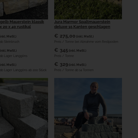
gelb Mauerstein klassik
Jura Marmor Spaltmauerstein
x 20 x 40 rustikal
deluxe 15 Kanten geschlagen
€
275,00
(inkl. MwSt.)
(inkl. MwSt.)
 ab Steinbruch
Preis / Tonne bei Abnahme vom Restposten
€
345
(inkl. MwSt.)
(inkl. MwSt.)
k ab Lager Langgöns
Preis / Tonne
€
329
(inkl. MwSt.)
(inkl. MwSt.)
 ab Lager Langgöns ab 200 Stück
Preis / Tonne ab 14 Tonnen