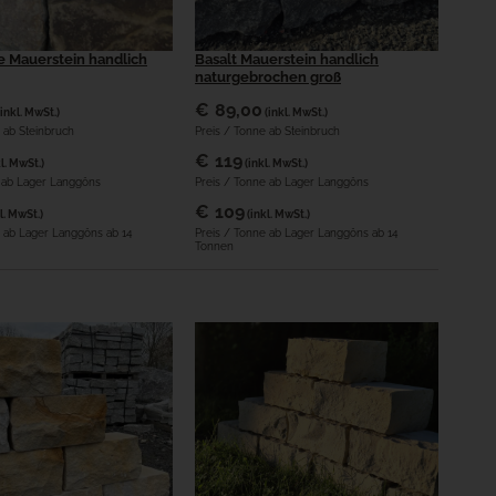
 Mauerstein handlich
Basalt Mauerstein handlich
naturgebrochen groß
€
89,00
(inkl. MwSt.)
(inkl. MwSt.)
 ab Steinbruch
Preis / Tonne ab Steinbruch
€
119
kl. MwSt.)
(inkl. MwSt.)
e ab Lager Langgöns
Preis / Tonne ab Lager Langgöns
€
109
l. MwSt.)
(inkl. MwSt.)
e ab Lager Langgöns ab 14
Preis / Tonne ab Lager Langgöns ab 14
Tonnen