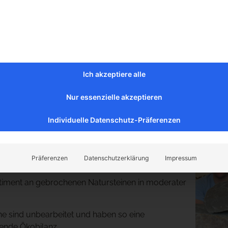
Muschelka
Trockenma
gebroche
€
59,00
Ich akzeptiere alle
Preis / Tonne
€
119
(ink
Nur essenzielle akzeptieren
Preis / Tonn
€
109
(in
Individuelle Datenschutz-Präferenzen
Preis / Tonn
Tonnen
Präferenzen
Datenschutzerklärung
Impressum
Mauersteine gebrochen
(18)
timent an gebrochenen Natursteinen in moderater
ne sind unbearbeitet und haben so eine
ende Ökobilanz.