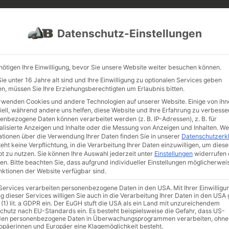
PROJEKTE
JOBS
FUHRPARK
Datenschutz-Einstellungen
nötigen Ihre Einwilligung, bevor Sie unsere Website weiter besuchen können.
e unter 16 Jahre alt sind und Ihre Einwilligung zu optionalen Services geben
n, müssen Sie Ihre Erziehungsberechtigten um Erlaubnis bitten.
rwenden Cookies und andere Technologien auf unserer Website. Einige von ihn
iell, während andere uns helfen, diese Website und Ihre Erfahrung zu verbesse
enbezogene Daten können verarbeitet werden (z. B. IP-Adressen), z. B. für
alisierte Anzeigen und Inhalte oder die Messung von Anzeigen und Inhalten.
We
ationen über die Verwendung Ihrer Daten finden Sie in unserer
Datenschutzerk
eht keine Verpflichtung, in die Verarbeitung Ihrer Daten einzuwilligen, um diese
t zu nutzen.
Sie können Ihre Auswahl jederzeit unter
Einstellungen
widerrufen 
en.
Bitte beachten Sie, dass aufgrund individueller Einstellungen möglicherwei
unktionen der Website verfügbar sind.
 Services verarbeiten personenbezogene Daten in den USA. Mit Ihrer Einwilligu
g dieser Services willigen Sie auch in die Verarbeitung Ihrer Daten in den US
 (1) lit. a GDPR ein. Der EuGH stuft die USA als ein Land mit unzureichendem
chutz nach EU-Standards ein. Es besteht beispielsweise die Gefahr, dass US-
en personenbezogene Daten in Überwachungsprogrammen verarbeiten, ohne
ropäerinnen und Europäer eine Klagemöglichkeit besteht.