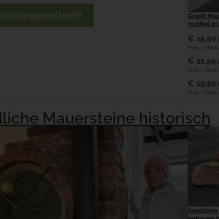
steine gespalten
Granit Mau
rustikal 2
€
15,50
Preis / Stück
€
21,50
Preis / Stüc
€
19,50
Preis / Stück
liche Mauersteine historisch
Sandstein 
behauen h