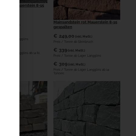
lk edel Mauerstein 8-15
0
(inkl. MwSt.)
Mainsandstein rot Mauerstein 8-15
 ab Steinbruch
gespalten
kl. MwSt.)
€
249,00
(inkl. MwSt.)
e ab Lager Langgöns
Preis / Tonne ab Steinbruch
kl. MwSt.)
€
339
(inkl. MwSt.)
 ab Lager Langgöns ab 14 to
Preis / Tonne ab Lager Langgöns
€
309
(inkl. MwSt.)
Preis / Tonne ab Lager Langgöns ab 14
Tonnen