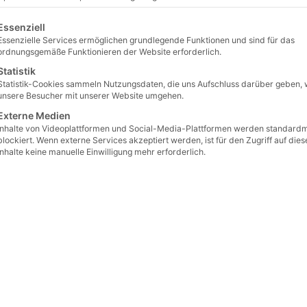
lgt eine Liste der Service-Gruppen, für die eine Einwilligu
Essenziell
dlicher Mauerstein
Essenzielle Services ermöglichen grundlegende Funktionen und sind für das
ordnungsgemäße Funktionieren der Website erforderlich.
Statistik
chied zu großen Findlingen und Quadern sind unsere kleinen 
Statistik-Cookies sammeln Nutzungsdaten, die uns Aufschluss darüber geben, 
der Mauer eine filigranere und feinere Optik.
unsere Besucher mit unserer Website umgehen.
Externe Medien
en Sie alle Arten von handlichen Mauersteinen um eine k
Inhalte von Videoplattformen und Social-Media-Plattformen werden standard
blockiert. Wenn externe Services akzeptiert werden, ist für den Zugriff auf dies
Inhalte keine manuelle Einwilligung mehr erforderlich.
liche Mauersteine gespalten