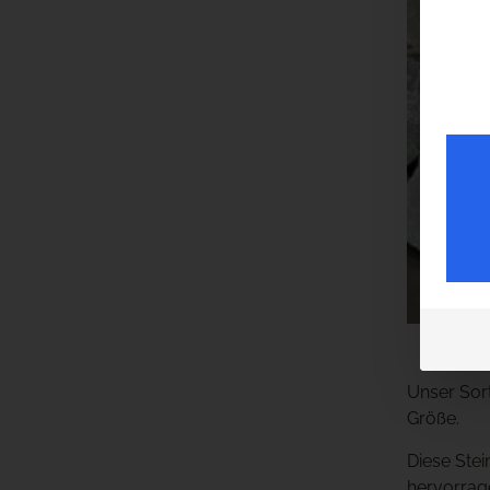
Unser Sor
Größe.
Diese Stei
hervorrag