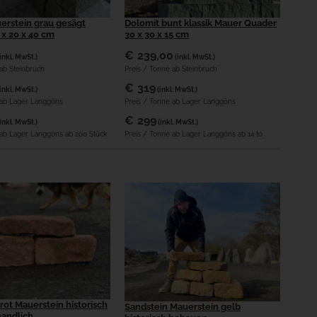
erstein grau gesägt
Dolomit bunt klassik Mauer Quader
0 x 20 x 40 cm
30 x 30 x 15 cm
€
239,00
(inkl. MwSt.)
(inkl. MwSt.)
 ab Steinbruch
Preis / Tonne ab Steinbruch
€
319
(inkl. MwSt.)
(inkl. MwSt.)
k ab Lager Langgöns
Preis / Tonne ab Lager Langgöns
€
299
(inkl. MwSt.)
(inkl. MwSt.)
 ab Lager Langgöns ab 200 Stück
Preis / Tonne ab Lager Langgöns ab 14 to
rot Mauerstein historisch
Sandstein Mauerstein gelb
andlich