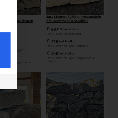
lk grau
Jura Marmor Zyklopenmauerstein
uerstein Bruchstein
naturgebrochen handlich
n
€
99,00
(inkl. MwSt.)
(inkl. MwSt.)
Preis / Tonne ab Steinbruch
 ab Steinbruch
€
179
(inkl. MwSt.)
l. MwSt.)
Preis / Tonne ab Lager Langgöns
e ab Lager Langgöns
€
169
(inkl. MwSt.)
kl. MwSt.)
Preis / Tonne ab Lager Langgöns ab 14
Tonnen
e ab Lager Langgöns ab 14