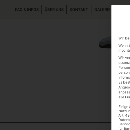
FAQ & INFOS
ÜBER UNS
KONTAKT
GALERIE GARTEN
Wir be
Wenn Si
möchte
Wir ve
essenz
Person
person
Inform
Es best
Angebo
anpass
alle F
Einige
Nutzun
Art. 49
Datens
Behörd
für Eu