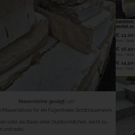
Sandstein 
gesägt 20 
€
13,20
Preis / Stück
€
16,50
Preis / Stüc
€
14,50
Preis / Stück
Mauersteine gesägt
(48)
en Mauerblöcke für ein Fugenfreies Sichtmauerwerk.
en oder als Basis einer Outdoorkitchen, leicht zu
n und edel.