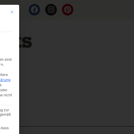
Mit diesem Button wird der Dialog geschlossen. Seine Funktionalität ist i
en sind
rn.
itere
lärung
.
s
oder
se nicht
ng zur
A gemäß
 dass