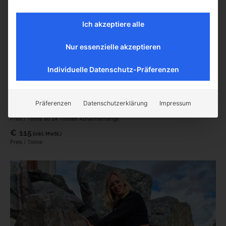
Ich akzeptiere alle
Nur essenzielle akzeptieren
Individuelle Datenschutz-Präferenzen
Bruchstein Naturstein Mix Restposten 150 – 3000
Präferenzen
Datenschutzerklärung
Impressum
€
95,00
(inkl. MwSt.)
Preis / Tonne ab 24 Tonnen Abnahmemenge
€
115
(inkl. MwSt.)
Preis / Tonne