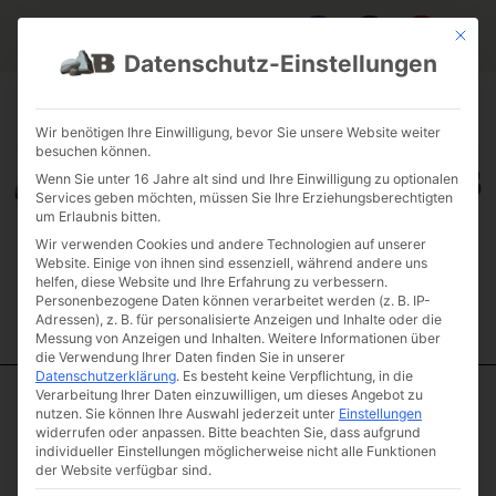
Mit die
Datenschutz-Einstellungen
FAQ & INFOS
ÜBER UNS
KONTAKT
GALERIE GARTENPROJEKTE
JOBS
FUHRPARK
Wir benötigen Ihre Einwilligung, bevor Sie unsere Website weiter
besuchen können.
Wenn Sie unter 16 Jahre alt sind und Ihre Einwilligung zu optionalen
Services geben möchten, müssen Sie Ihre Erziehungsberechtigten
um Erlaubnis bitten.
Wir verwenden Cookies und andere Technologien auf unserer
Website. Einige von ihnen sind essenziell, während andere uns
helfen, diese Website und Ihre Erfahrung zu verbessern.
Personenbezogene Daten können verarbeitet werden (z. B. IP-
Adressen), z. B. für personalisierte Anzeigen und Inhalte oder die
Messung von Anzeigen und Inhalten.
Weitere Informationen über
die Verwendung Ihrer Daten finden Sie in unserer
Datenschutzerklärung
.
Es besteht keine Verpflichtung, in die
Verarbeitung Ihrer Daten einzuwilligen, um dieses Angebot zu
Start
/
Natursteinstufen
/
Antike Stufen
/ Natursteinstufen Basalt
nutzen.
Sie können Ihre Auswahl jederzeit unter
Einstellungen
widerrufen oder anpassen.
Bitte beachten Sie, dass aufgrund
antik Klasse1, 50 – 125
individueller Einstellungen möglicherweise nicht alle Funktionen
Natursteinstufen
der Website verfügbar sind.