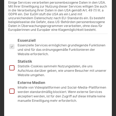
Basalt antik
Einige Services verarbeiten personenbezogene Daten in den USA.
Klasse1, 50 – 125
Mit Ihrer Einwilligung zur Nutzung dieser Services willigen Sie auch
in die Verarbeitung Ihrer Daten in den USA gemäß Art. 49 (1) lit. a
Artikelnummer: NSGBAKI50
GDPR ein. Der EuGH stuft die USA als ein Land mit
251,26
€
Preis / laufender Meter
(inkl. MwSt.)
unzureichendem Datenschutz nach EU-Standards ein. Es besteht
beispielsweise die Gefahr, dass US-Behörden personenbezogene
Daten in Überwachungsprogrammen verarbeiten, ohne dass für
€
269
Europäerinnen und Europäer eine Klagemöglichkeit besteht.
(inkl. MwSt.)
Es folgt eine Liste der Service-Gruppen, für die eine E
Preis / laufender Meter ab 8
Essenziell
lfm
Essenzielle Services ermöglichen grundlegende Funktionen
und sind für das ordnungsgemäße Funktionieren der
Website erforderlich.
Statistik
Statistik-Cookies sammeln Nutzungsdaten, die uns
Aufschluss darüber geben, wie unsere Besucher mit unserer
Website umgehen.
Externe Medien
Inhalte von Videoplattformen und Social-Media-Plattformen
werden standardmäßig blockiert. Wenn externe Services
akzeptiert werden, ist für den Zugriff auf diese Inhalte keine
manuelle Einwilligung mehr erforderlich.