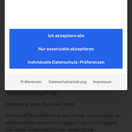
ca. 120 – 200 kg
Gewichte pro Treppenstufe
ca. 60 bis 250kg
Ich akzeptiere alle
Nur essenzielle akzeptieren
Alte Basaltstufen aus antiken Rückbauten.
Individuelle Datenschutz-Präferenzen
Manche dieser Natursteinstufen stammen aus dem
Mittelalter.
Präferenzen
Datenschutzerklärung
Impressum
Die Steine wurden per Hand in den letzten
Jahrhunderten gefertigt.
Deshalb ist jede Stufe ein Unikat.
Form und Beschaffenheit sind immer verschieden, so
entstehenden unverwechselbare Natursteintreppen.
Mit etwas Kreativität können fantastische