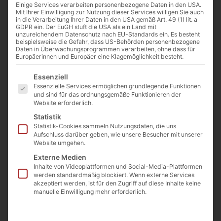
€
450,00
Einige Services verarbeiten personenbezogene Daten in den USA.
(inkl. MwSt.)
Preis/m² bei Abnahme ab 2
Mit Ihrer Einwilligung zur Nutzung dieser Services willigen Sie auch
in die Verarbeitung Ihrer Daten in den USA gemäß Art. 49 (1) lit. a
m²
GDPR ein. Der EuGH stuft die USA als ein Land mit
unzureichendem Datenschutz nach EU-Standards ein. Es besteht
€
500
beispielsweise die Gefahr, dass US-Behörden personenbezogene
(inkl. MwSt.)
Daten in Überwachungsprogrammen verarbeiten, ohne dass für
Europäerinnen und Europäer eine Klagemöglichkeit besteht.
Preis/m²
Es folgt eine Liste der Service-Gruppen, für die eine E
Essenziell
Essenzielle Services ermöglichen grundlegende Funktionen
und sind für das ordnungsgemäße Funktionieren der
Website erforderlich.
Statistik
Beschreibung
Statistik-Cookies sammeln Nutzungsdaten, die uns
Höhe ca. 20-35 cm
Aufschluss darüber geben, wie unsere Besucher mit unserer
Website umgehen.
Länge ca. 60 – 180 cm
Externe Medien
Inhalte von Videoplattformen und Social-Media-Plattformen
werden standardmäßig blockiert. Wenn externe Services
Tritttiefe ca. 45 – 130 cm
akzeptiert werden, ist für den Zugriff auf diese Inhalte keine
manuelle Einwilligung mehr erforderlich.
Gewicht pro Stufe ca. 180 kg –