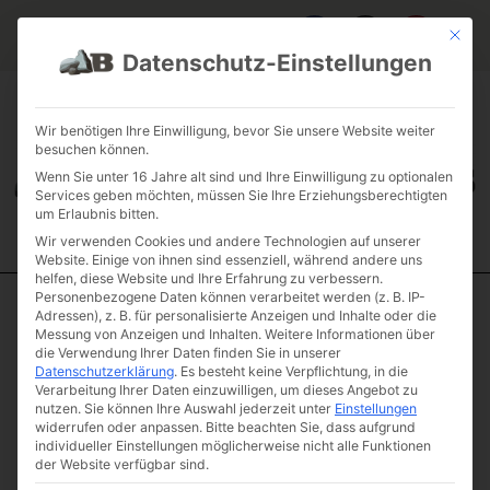
Mit die
Datenschutz-Einstellungen
FAQ & INFOS
ÜBER UNS
KONTAKT
GALERIE GARTENPROJEKTE
JOBS
FUHRPARK
Wir benötigen Ihre Einwilligung, bevor Sie unsere Website weiter
besuchen können.
Wenn Sie unter 16 Jahre alt sind und Ihre Einwilligung zu optionalen
Services geben möchten, müssen Sie Ihre Erziehungsberechtigten
um Erlaubnis bitten.
Wir verwenden Cookies und andere Technologien auf unserer
Website. Einige von ihnen sind essenziell, während andere uns
helfen, diese Website und Ihre Erfahrung zu verbessern.
Personenbezogene Daten können verarbeitet werden (z. B. IP-
Adressen), z. B. für personalisierte Anzeigen und Inhalte oder die
Start
/
Natursteinstufen
/
Verspielte Stufen
/ Grauwacke
Messung von Anzeigen und Inhalten.
Weitere Informationen über
Natursteinstufe rustikal
die Verwendung Ihrer Daten finden Sie in unserer
Grauwacke
Datenschutzerklärung
.
Es besteht keine Verpflichtung, in die
Verarbeitung Ihrer Daten einzuwilligen, um dieses Angebot zu
Natursteinstufe
nutzen.
Sie können Ihre Auswahl jederzeit unter
Einstellungen
rustikal
widerrufen oder anpassen.
Bitte beachten Sie, dass aufgrund
individueller Einstellungen möglicherweise nicht alle Funktionen
Artikelnummer: GRWASTRU
der Website verfügbar sind.