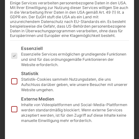
Tuffstein
Einige Services verarbeiten personenbezogene Daten in den USA.
Mit Ihrer Einwilligung zur Nutzung dieser Services willigen Sie auch
Mauersteine
in die Verarbeitung Ihrer Daten in den USA gemäß Art. 49 (1) lit. a
antik handlich
GDPR ein. Der EuGH stuft die USA als ein Land mit
unzureichendem Datenschutz nach EU-Standards ein. Es besteht
behauen
beispielsweise die Gefahr, dass US-Behörden personenbezogene
Daten in Überwachungsprogrammen verarbeiten, ohne dass für
Artikelnummer: TA10-100
Europäerinnen und Europäer eine Klagemöglichkeit besteht.
€
309,00
Es folgt eine Liste der Service-Gruppen, für die eine E
(inkl. MwSt.)
Essenziell
Preis / Tonne ab 14 to
Essenzielle Services ermöglichen grundlegende Funktionen
und sind für das ordnungsgemäße Funktionieren der
€
339
Website erforderlich.
(inkl. MwSt.)
Statistik
Preis / Tonne
Statistik-Cookies sammeln Nutzungsdaten, die uns
Aufschluss darüber geben, wie unsere Besucher mit unserer
Website umgehen.
Beschreibung
Externe Medien
🪨 Gewicht: ca. 10 – 100 kg
Inhalte von Videoplattformen und Social-Media-Plattformen
werden standardmäßig blockiert. Wenn externe Services
akzeptiert werden, ist für den Zugriff auf diese Inhalte keine
📏 Länge: ca. 10 – 70 cm
manuelle Einwilligung mehr erforderlich.
📐 Höhe: ca. 10 – 45 cm