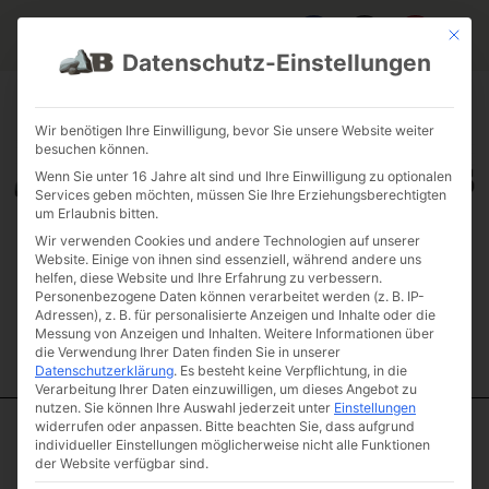
Mit die
Datenschutz-Einstellungen
FAQ & INFOS
ÜBER UNS
KONTAKT
GALERIE GARTENPROJEKTE
JOBS
FUHRPARK
Wir benötigen Ihre Einwilligung, bevor Sie unsere Website weiter
besuchen können.
Wenn Sie unter 16 Jahre alt sind und Ihre Einwilligung zu optionalen
Services geben möchten, müssen Sie Ihre Erziehungsberechtigten
um Erlaubnis bitten.
Wir verwenden Cookies und andere Technologien auf unserer
Website. Einige von ihnen sind essenziell, während andere uns
helfen, diese Website und Ihre Erfahrung zu verbessern.
Personenbezogene Daten können verarbeitet werden (z. B. IP-
Adressen), z. B. für personalisierte Anzeigen und Inhalte oder die
Messung von Anzeigen und Inhalten.
Weitere Informationen über
die Verwendung Ihrer Daten finden Sie in unserer
Datenschutzerklärung
.
Es besteht keine Verpflichtung, in die
Verarbeitung Ihrer Daten einzuwilligen, um dieses Angebot zu
nutzen.
Sie können Ihre Auswahl jederzeit unter
Einstellungen
widerrufen oder anpassen.
Bitte beachten Sie, dass aufgrund
individueller Einstellungen möglicherweise nicht alle Funktionen
Start
/
Mauersteine
/
Mauersteine historisch
/ Tuffstein
der Website verfügbar sind.
Mauersteine antik handlich behauen