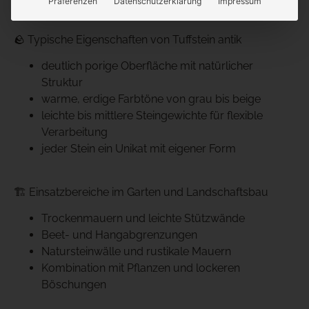
Präferenzen
Datenschutzerklärung
Impressum
🪨 Typische Eigenschaften von Tuffstein antik
deutlich porige Oberfläche mit natürlicher
Struktur
warme, erdige Farbtöne von grau bis beige
leichte bis mittlere Steingewichte für flexible
Verarbeitung
jeder Stein ein Unikat mit eigener Form
🏗️ Einsatzbereiche im Garten und Landschaftsbau
Trockenmauern und leichte Stützwände
Beet- und Hangabgrenzungen
Natursteinwälle und rustikale Mauern
Kombination mit Pflanzen und lockeren
Böschungen