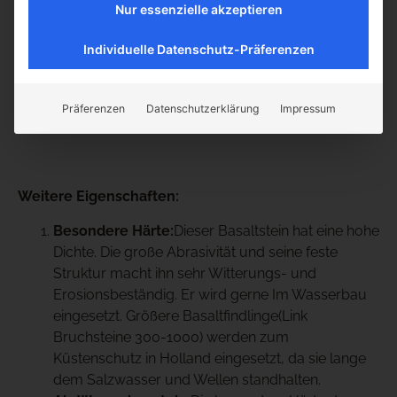
Nur essenzielle akzeptieren
oder schaffen Sie einen starken Kontrast durch die
Kombination mit beispielsweise
Jura Marmor
oder
Individuelle Datenschutz-Präferenzen
Grauwacke
.
Die Steine sind ab Lager verfügbar und vorrätig.
Präferenzen
Datenschutzerklärung
Impressum
Weitere Eigenschaften:
Besondere Härte:
Dieser Basaltstein hat eine hohe
Dichte. Die große Abrasivität und seine feste
Struktur macht ihn sehr Witterungs- und
Erosionsbeständig. Er wird gerne Im Wasserbau
eingesetzt. Größere Basaltfindlinge(Link
Bruchsteine 300-1000) werden zum
Küstenschutz in Holland eingesetzt, da sie lange
dem Salzwasser und Wellen standhalten.