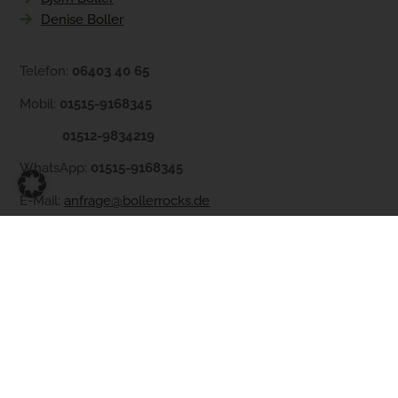
Denise Boller
Telefon:
06403 40 65
Mobil:
01515-9168345
01512-9834219
WhatsApp:
01515-9168345
E-Mail:
anfrage@bollerrocks.de
Rechtliches
Impressum
Datenschutzerklaerung
Widerrufsrecht
Transportbedingungen
AGB
Baustellen AGB