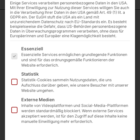
Einige Services verarbeiten personenbezogene Daten in den USA.
Mit Ihrer Einwilligung zur Nutzung dieser Services willigen Sie auch
in die Verarbeitung Ihrer Daten in den USA gemäß Art. 49 (1) lit. a
GDPR ein. Der EuGH stuft die USA als ein Land mit
unzureichendem Datenschutz nach EU-Standards ein. Es besteht
Start
/
Mauersteine
/
Mauersteine gebrochen
/ Basalt Mauerstein
beispielsweise die Gefahr, dass US-Behörden personenbezogene
handlich klein
Daten in Überwachungsprogrammen verarbeiten, ohne dass für
Europäerinnen und Europäer eine Klagemöglichkeit besteht.
Basalt
Mauerstein
Es folgt eine Liste der Service-Gruppen, für die eine E
Essenziell
handlich klein
Essenzielle Services ermöglichen grundlegende Funktionen
und sind für das ordnungsgemäße Funktionieren der
Artikelnummer: BMHK
Website erforderlich.
€
89,00
Statistik
(inkl. MwSt.)
Preis / Tonne ab Steinbruch
Statistik-Cookies sammeln Nutzungsdaten, die uns
Aufschluss darüber geben, wie unsere Besucher mit unserer
€
119
Website umgehen.
(inkl. MwSt.)
Externe Medien
Preis / Tonne ab Lager
Inhalte von Videoplattformen und Social-Media-Plattformen
Langgöns
werden standardmäßig blockiert. Wenn externe Services
akzeptiert werden, ist für den Zugriff auf diese Inhalte keine
manuelle Einwilligung mehr erforderlich.
€
109
(inkl. MwSt.)
Preis / Tonne ab Lager