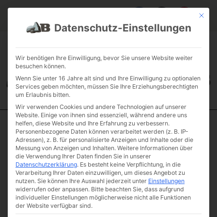
Mit die
Datenschutz-Einstellungen
FAQ & INFOS
ÜBER UNS
KONTAKT
GALERIE GARTENPROJEKTE
JOBS
FUHRPARK
Wir benötigen Ihre Einwilligung, bevor Sie unsere Website weiter
besuchen können.
Wenn Sie unter 16 Jahre alt sind und Ihre Einwilligung zu optionalen
Services geben möchten, müssen Sie Ihre Erziehungsberechtigten
um Erlaubnis bitten.
Wir verwenden Cookies und andere Technologien auf unserer
Website. Einige von ihnen sind essenziell, während andere uns
helfen, diese Website und Ihre Erfahrung zu verbessern.
Start
/
Steinsorten
/
Basalt anthrazit
/ Naturstein Palisade Basalt
Personenbezogene Daten können verarbeitet werden (z. B. IP-
Adressen), z. B. für personalisierte Anzeigen und Inhalte oder die
anthrazit handgespalten 22 x 12 x 150
Messung von Anzeigen und Inhalten.
Weitere Informationen über
Naturstein
die Verwendung Ihrer Daten finden Sie in unserer
Datenschutzerklärung
.
Es besteht keine Verpflichtung, in die
Palisade Basalt
Verarbeitung Ihrer Daten einzuwilligen, um dieses Angebot zu
anthrazit
nutzen.
Sie können Ihre Auswahl jederzeit unter
Einstellungen
handgespalten
widerrufen oder anpassen.
Bitte beachten Sie, dass aufgrund
individueller Einstellungen möglicherweise nicht alle Funktionen
22 x 12 x 150
der Website verfügbar sind.
Artikelnummer: