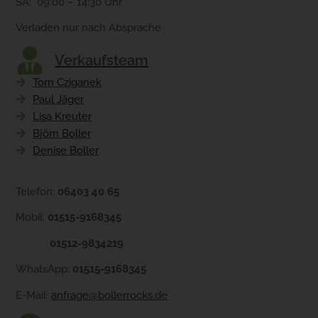
SA: 09:00 – 14:30 Uhr
Verladen nur nach Absprache
Verkaufsteam
Tom Cziganek
Paul Jäger
Lisa Kreuter
Björn Boller
Denise Boller
Telefon:
06403 40 65
Mobil:
01515-9168345
01512-9834219
WhatsApp:
01515-9168345
E-Mail:
anfrage@bollerrocks.de