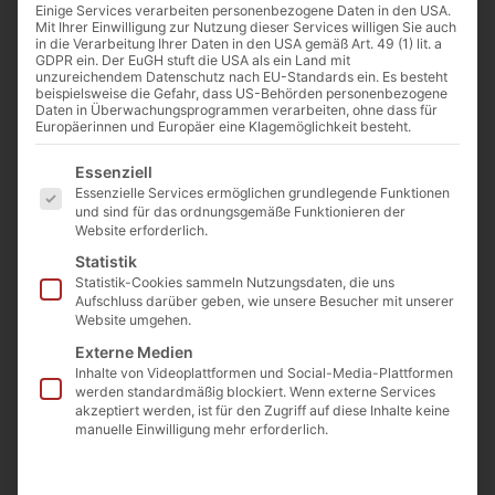
Einige Services verarbeiten personenbezogene Daten in den USA.
PBAHGE22X12X150
Mit Ihrer Einwilligung zur Nutzung dieser Services willigen Sie auch
€
73,49
in die Verarbeitung Ihrer Daten in den USA gemäß Art. 49 (1) lit. a
GDPR ein. Der EuGH stuft die USA als ein Land mit
(inkl. MwSt.)
Preis/Stück ab Werk
unzureichendem Datenschutz nach EU-Standards ein. Es besteht
beispielsweise die Gefahr, dass US-Behörden personenbezogene
Daten in Überwachungsprogrammen verarbeiten, ohne dass für
€
95
Europäerinnen und Europäer eine Klagemöglichkeit besteht.
(inkl. MwSt.)
Preis/Stück ab Lager
Es folgt eine Liste der Service-Gruppen, für die eine E
Essenziell
Langgöns
Essenzielle Services ermöglichen grundlegende Funktionen
und sind für das ordnungsgemäße Funktionieren der
Website erforderlich.
Beschreibung
Statistik
Länge: 22cm
Statistik-Cookies sammeln Nutzungsdaten, die uns
Aufschluss darüber geben, wie unsere Besucher mit unserer
Website umgehen.
Breite: 12 cm
Externe Medien
Inhalte von Videoplattformen und Social-Media-Plattformen
Höhe: 150 cm
werden standardmäßig blockiert. Wenn externe Services
akzeptiert werden, ist für den Zugriff auf diese Inhalte keine
manuelle Einwilligung mehr erforderlich.
Gewicht: 100 kg
Gestein: Basalt anthrazit