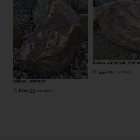
Diabas „American Woma
€
357,00
(inkl. MwSt.)
Diabas „Mistress“
€
600,95
(inkl. MwSt.)