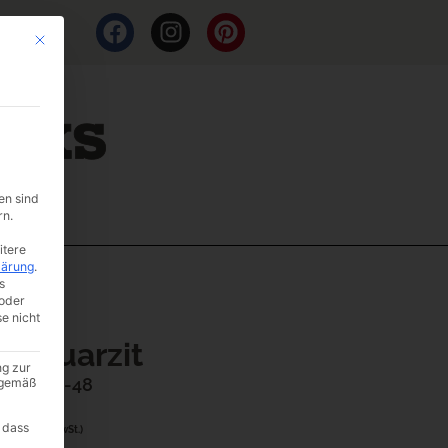
Mit diesem Button wird der Dialog geschlossen. Seine Funktionalität ist i
en sind
rn.
itere
lärung
.
s
oder
se nicht
er Quarzit
ng zur
er: I007-48
A gemäß
00
 dass
(inkl. MwSt.)