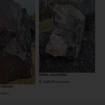
Diabas „Quarzblüte“
€
238,00
(inkl. MwSt.)
hy Woman“
l. MwSt.)