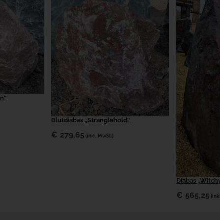
n“
Blutdiabas „Stranglehold“
€
279,65
(inkl. MwSt.)
Diabas „Witc
€
565,25
(ink