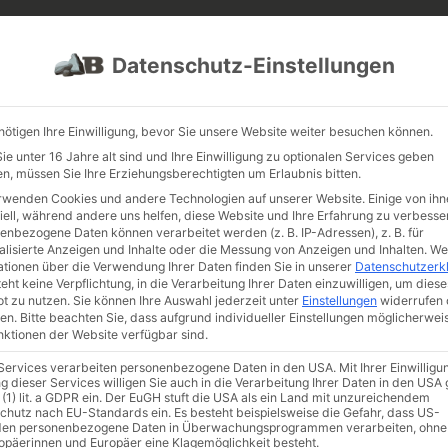
PROJEKTE
JOBS
FUHRPARK
Datenschutz-Einstellungen
nötigen Ihre Einwilligung, bevor Sie unsere Website weiter besuchen können.
e unter 16 Jahre alt sind und Ihre Einwilligung zu optionalen Services geben
n, müssen Sie Ihre Erziehungsberechtigten um Erlaubnis bitten.
rwenden Cookies und andere Technologien auf unserer Website. Einige von ihn
iell, während andere uns helfen, diese Website und Ihre Erfahrung zu verbesse
enbezogene Daten können verarbeitet werden (z. B. IP-Adressen), z. B. für
alisierte Anzeigen und Inhalte oder die Messung von Anzeigen und Inhalten.
We
ationen über die Verwendung Ihrer Daten finden Sie in unserer
Datenschutzerk
eht keine Verpflichtung, in die Verarbeitung Ihrer Daten einzuwilligen, um diese
t zu nutzen.
Sie können Ihre Auswahl jederzeit unter
Einstellungen
widerrufen 
teine
/
Schmuckstein
/ Rötlicher Quarzit
en.
Bitte beachten Sie, dass aufgrund individueller Einstellungen möglicherwei
unktionen der Website verfügbar sind.
Rötlich
 Services verarbeiten personenbezogene Daten in den USA. Mit Ihrer Einwilligu
Artikelnumm
g dieser Services willigen Sie auch in die Verarbeitung Ihrer Daten in den US
 (1) lit. a GDPR ein. Der EuGH stuft die USA als ein Land mit unzureichendem
€
238,
chutz nach EU-Standards ein. Es besteht beispielsweise die Gefahr, dass US-
en personenbezogene Daten in Überwachungsprogrammen verarbeiten, ohne
ropäerinnen und Europäer eine Klagemöglichkeit besteht.