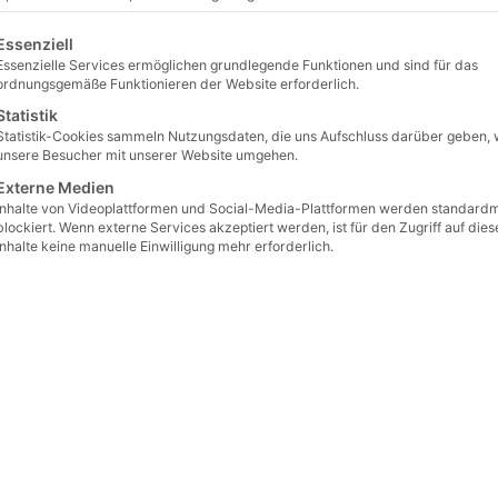
Gewicht & M
lgt eine Liste der Service-Gruppen, für die eine Einwilligu
Essenziell
Gewicht
Essenzielle Services ermöglichen grundlegende Funktionen und sind für das
ordnungsgemäße Funktionieren der Website erforderlich.
Länge
Statistik
Statistik-Cookies sammeln Nutzungsdaten, die uns Aufschluss darüber geben, 
Breite
unsere Besucher mit unserer Website umgehen.
Externe Medien
Höhe
Inhalte von Videoplattformen und Social-Media-Plattformen werden standard
blockiert. Wenn externe Services akzeptiert werden, ist für den Zugriff auf dies
Inhalte keine manuelle Einwilligung mehr erforderlich.