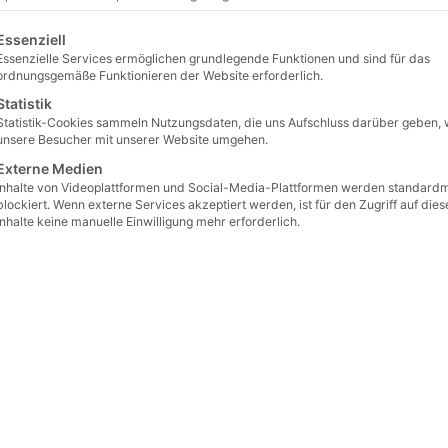
lgt eine Liste der Service-Gruppen, für die eine Einwilligu
Gewicht
Essenziell
Essenzielle Services ermöglichen grundlegende Funktionen und sind für das
ordnungsgemäße Funktionieren der Website erforderlich.
Länge
Statistik
Breite
Statistik-Cookies sammeln Nutzungsdaten, die uns Aufschluss darüber geben, 
unsere Besucher mit unserer Website umgehen.
Höhe
Externe Medien
Inhalte von Videoplattformen und Social-Media-Plattformen werden standard
blockiert. Wenn externe Services akzeptiert werden, ist für den Zugriff auf dies
Inhalte keine manuelle Einwilligung mehr erforderlich.