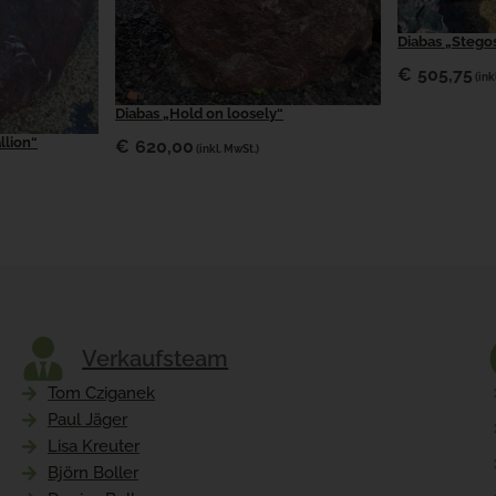
Diabas „Stego
€
505,75
(ink
Diabas „Hold on loosely“
llion“
€
620,00
(inkl. MwSt.)
Verkaufsteam
Tom Cziganek
Paul Jäger
Lisa Kreuter
Björn Boller