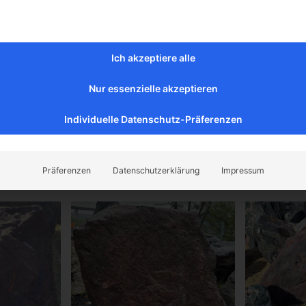
bung
her Blutdiabas in Pyramidenform ist eine interessante und pr
ie markante Pyramidenform machen ihn zu einem vielseitigen
s Gartens integriert werden kann. Die tiefrote Farbe des Blut
Ich akzeptiere alle
Hauch von Exotik und Mystik hinzufügt. Als einzelnes Dekorat
Nur essenzielle akzeptieren
lutdiabas ein Blickfang, der die Aufmerksamkeit auf sich zieht
andschaft bringt.
Individuelle Datenschutz-Präferenzen
Präferenzen
Datenschutzerklärung
Impressum