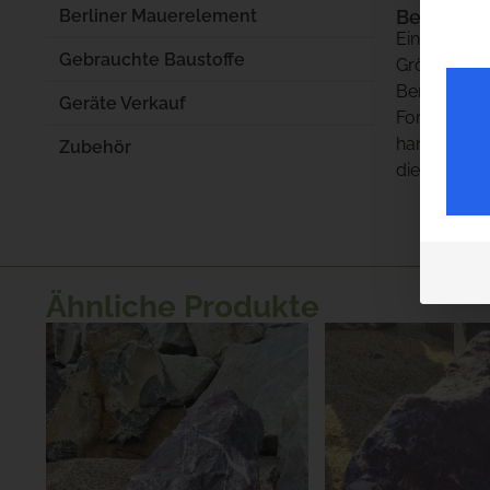
Beschrei
Berliner Mauerelement
Ein handlic
Gebrauchte Baustoffe
Größe und d
Bereiche de
Geräte Verkauf
Form einen 
handliche B
Zubehör
die Gartenl
Ähnliche Produkte