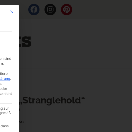
Mit diesem Button wird der Dialog geschlossen. Seine Funktionalität ist i
en sind
rn.
itere
lärung
.
s
oder
se nicht
abas „Stranglehold“
er: B4-9
ng zur
A gemäß
65
(inkl. MwSt.)
 dass
aße