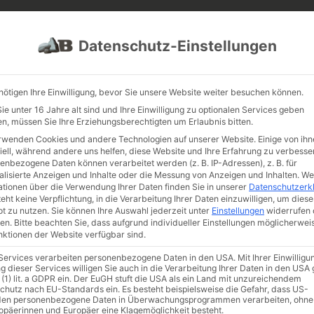
PROJEKTE
JOBS
FUHRPARK
Datenschutz-Einstellungen
nötigen Ihre Einwilligung, bevor Sie unsere Website weiter besuchen können.
e unter 16 Jahre alt sind und Ihre Einwilligung zu optionalen Services geben
n, müssen Sie Ihre Erziehungsberechtigten um Erlaubnis bitten.
rwenden Cookies und andere Technologien auf unserer Website. Einige von ihn
iell, während andere uns helfen, diese Website und Ihre Erfahrung zu verbesse
enbezogene Daten können verarbeitet werden (z. B. IP-Adressen), z. B. für
alisierte Anzeigen und Inhalte oder die Messung von Anzeigen und Inhalten.
We
ationen über die Verwendung Ihrer Daten finden Sie in unserer
Datenschutzerk
eht keine Verpflichtung, in die Verarbeitung Ihrer Daten einzuwilligen, um diese
t zu nutzen.
Sie können Ihre Auswahl jederzeit unter
Einstellungen
widerrufen 
teine
/
Schmuckstein
/ Blutdiabas „Stranglehold“
en.
Bitte beachten Sie, dass aufgrund individueller Einstellungen möglicherwei
Blutdi
unktionen der Website verfügbar sind.
Artikelnumm
 Services verarbeiten personenbezogene Daten in den USA. Mit Ihrer Einwilligu
g dieser Services willigen Sie auch in die Verarbeitung Ihrer Daten in den US
€
279,
 (1) lit. a GDPR ein. Der EuGH stuft die USA als ein Land mit unzureichendem
chutz nach EU-Standards ein. Es besteht beispielsweise die Gefahr, dass US-
en personenbezogene Daten in Überwachungsprogrammen verarbeiten, ohne
ropäerinnen und Europäer eine Klagemöglichkeit besteht.
Gewicht & M