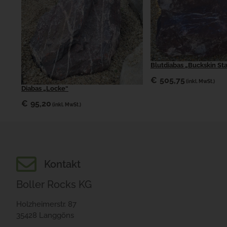
Blutdiabas „Buckskin Sta
€
505,75
(inkl. MwSt.)
Diabas „Locke“
€
95,20
(inkl. MwSt.)
Kontakt
Boller Rocks KG
Holzheimerstr. 87
35428 Langgöns