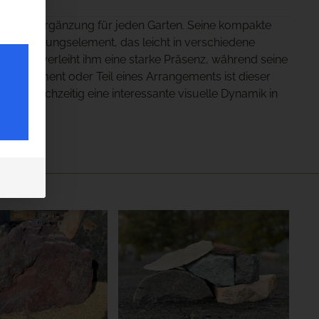
aktische Ergänzung für jeden Garten. Seine kompakte
 Gestaltungselement, das leicht in verschiedene
diabases verleiht ihm eine starke Präsenz, während seine
ionselement oder Teil eines Arrangements ist dieser
 und gleichzeitig eine interessante visuelle Dynamik in