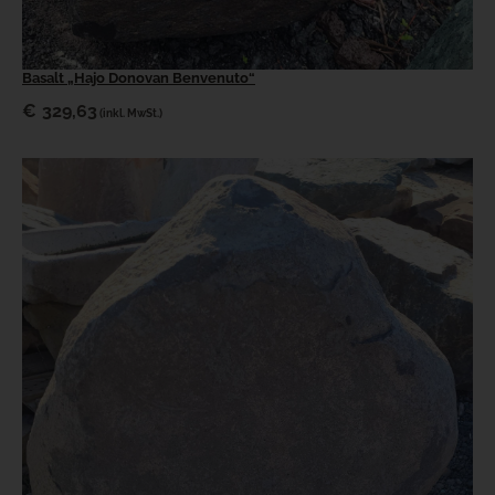
Basalt „Hajo Donovan Benvenuto“
€
329,63
(inkl. MwSt.)