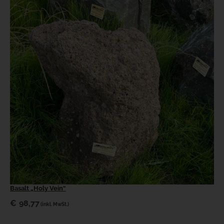
Basalt „Holy Vein“
€
98,77
(inkl. MwSt.)