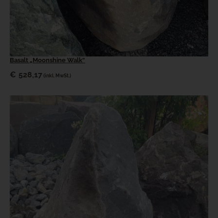
Basalt „Moonshine Walk“
€
528,17
(inkl. MwSt.)