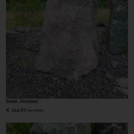
Basalt „Himalaya“
€
324,87
(inkl. MwSt.)