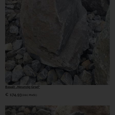
Basalt „Neunzig Grad“
€
174,93
(inkl. MwSt.)