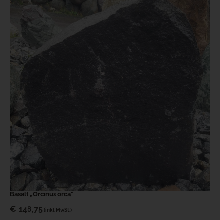
Basalt „Orcinus orca“
€
148,75
(inkl. MwSt.)