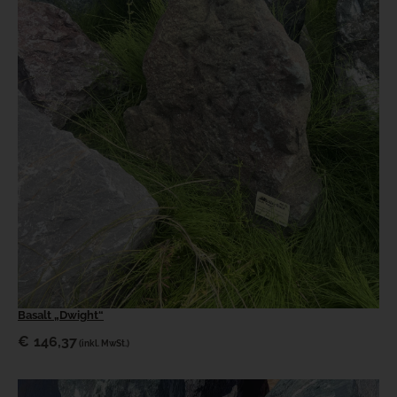
Basalt „Dwight“
€
146,37
(inkl. MwSt.)