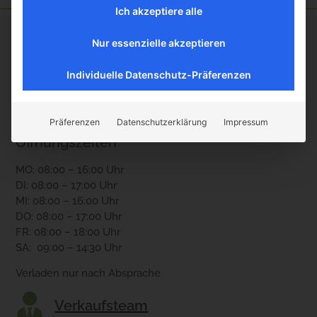
Ich akzeptiere alle
Kontakt
Nur essenzielle akzeptieren
Boller Rocks KG
Individuelle Datenschutz-Präferenzen
Holzheimerstr. 87
35428 Langgöns
Präferenzen
Datenschutzerklärung
Impressum
Öffnungszeiten
MO: 08:00 – 16:00 Uhr
DI: 08:00 – 17:00 Uhr
MI: 08:00 – 16:00 Uhr
DO: 08:00 – 17:00 Uhr
FR: 08:00 – 18:00 Uhr
SA: 09:00 – 14:30 Uhr
Verladen nur nach Absprache
Verkaufsteam