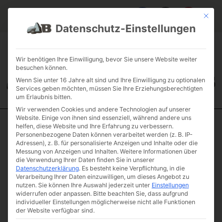
Mit die
Datenschutz-Einstellungen
FAQ & INFOS
ÜBER UNS
KONTAKT
GALERIE GARTENPROJEKTE
JOBS
FUHRPARK
Wir benötigen Ihre Einwilligung, bevor Sie unsere Website weiter
besuchen können.
Wenn Sie unter 16 Jahre alt sind und Ihre Einwilligung zu optionalen
Services geben möchten, müssen Sie Ihre Erziehungsberechtigten
um Erlaubnis bitten.
Wir verwenden Cookies und andere Technologien auf unserer
Website. Einige von ihnen sind essenziell, während andere uns
helfen, diese Website und Ihre Erfahrung zu verbessern.
Start
/
Einzelsteine
/
Antike Einzelsteine
/ Basalt „Bratwurst“
Personenbezogene Daten können verarbeitet werden (z. B. IP-
Adressen), z. B. für personalisierte Anzeigen und Inhalte oder die
Basalt
Messung von Anzeigen und Inhalten.
Weitere Informationen über
„Bratwurst“
die Verwendung Ihrer Daten finden Sie in unserer
Datenschutzerklärung
.
Es besteht keine Verpflichtung, in die
Artikelnummer: B1-30
Verarbeitung Ihrer Daten einzuwilligen, um dieses Angebot zu
€
184,45
nutzen.
Sie können Ihre Auswahl jederzeit unter
Einstellungen
(inkl. MwSt.)
widerrufen oder anpassen.
Bitte beachten Sie, dass aufgrund
individueller Einstellungen möglicherweise nicht alle Funktionen
Gewicht & Maße
der Website verfügbar sind.