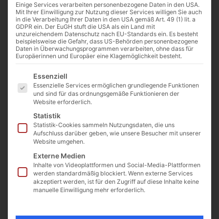
Gewicht
ca.
Einige Services verarbeiten personenbezogene Daten in den USA.
Mit Ihrer Einwilligung zur Nutzung dieser Services willigen Sie auch
40
in die Verarbeitung Ihrer Daten in den USA gemäß Art. 49 (1) lit. a
kg
GDPR ein. Der EuGH stuft die USA als ein Land mit
unzureichendem Datenschutz nach EU-Standards ein. Es besteht
beispielsweise die Gefahr, dass US-Behörden personenbezogene
Länge
ca.
Daten in Überwachungsprogrammen verarbeiten, ohne dass für
74
Europäerinnen und Europäer eine Klagemöglichkeit besteht.
cm
Es folgt eine Liste der Service-Gruppen, für die eine E
Essenziell
Breite
ca.
Essenzielle Services ermöglichen grundlegende Funktionen
und sind für das ordnungsgemäße Funktionieren der
30
Website erforderlich.
cm
Statistik
Statistik-Cookies sammeln Nutzungsdaten, die uns
Höhe
ca.
Aufschluss darüber geben, wie unsere Besucher mit unserer
25
Website umgehen.
cm
Externe Medien
Inhalte von Videoplattformen und Social-Media-Plattformen
werden standardmäßig blockiert. Wenn externe Services
akzeptiert werden, ist für den Zugriff auf diese Inhalte keine
Beschreibung
manuelle Einwilligung mehr erforderlich.
Historisch behauener Basaltbogen