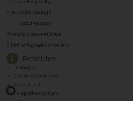
Telefon:
06403 40 65
Mobil:
01515-9168345
01512-9834219
WhatsApp:
01515-9168345
E-Mail:
anfrage@bollerrocks.de
Rechtliches
Impressum
Datenschutzerklaerung
Widerrufsrecht
Transportbedingungen
AGB
Baustellen AGB
© 2026 Bollerrocks. Alle Rechte vorbehalten. Realisiert von
artimo Webdesign
.