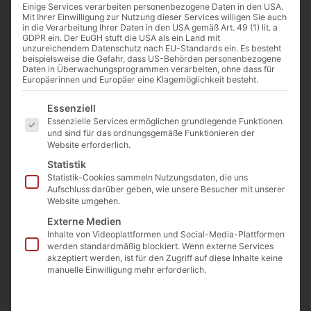
Blockstufe 35 –
Einige Services verarbeiten personenbezogene Daten in den USA.
45 mini
Mit Ihrer Einwilligung zur Nutzung dieser Services willigen Sie auch
in die Verarbeitung Ihrer Daten in den USA gemäß Art. 49 (1) lit. a
Artikelnummer: MRBS35M
GDPR ein. Der EuGH stuft die USA als ein Land mit
unzureichendem Datenschutz nach EU-Standards ein. Es besteht
€
24,00
beispielsweise die Gefahr, dass US-Behörden personenbezogene
(inkl. MwSt.)
Preis / Stück ab 10 Stück
Daten in Überwachungsprogrammen verarbeiten, ohne dass für
Europäerinnen und Europäer eine Klagemöglichkeit besteht.
Abnahmemenge
Es folgt eine Liste der Service-Gruppen, für die eine E
Essenziell
€
34
Essenzielle Services ermöglichen grundlegende Funktionen
(inkl. MwSt.)
und sind für das ordnungsgemäße Funktionieren der
Preis / Stück
Website erforderlich.
Statistik
€
29
Statistik-Cookies sammeln Nutzungsdaten, die uns
(inkl. MwSt.)
Aufschluss darüber geben, wie unsere Besucher mit unserer
Preis / Stück ab 5 Stück
Website umgehen.
Abnahmemenge
Externe Medien
Inhalte von Videoplattformen und Social-Media-Plattformen
werden standardmäßig blockiert. Wenn externe Services
akzeptiert werden, ist für den Zugriff auf diese Inhalte keine
manuelle Einwilligung mehr erforderlich.