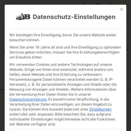
Mit die
Datenschutz-Einstellungen
FAQ & INFOS
ÜBER UNS
KONTAKT
GALERIE GARTENPROJEKTE
JOBS
FUHRPARK
Wir benötigen Ihre Einwilligung, bevor Sie unsere Website weiter
besuchen können.
Wenn Sie unter 16 Jahre alt sind und Ihre Einwilligung zu optionalen
Services geben möchten, müssen Sie Ihre Erziehungsberechtigten
um Erlaubnis bitten.
Wir verwenden Cookies und andere Technologien auf unserer
Website. Einige von ihnen sind essenziell, während andere uns
helfen, diese Website und Ihre Erfahrung zu verbessern.
Personenbezogene Daten können verarbeitet werden (z. B. IP-
Adressen), z. B. für personalisierte Anzeigen und Inhalte oder die
Messung von Anzeigen und Inhalten.
Weitere Informationen über
die Verwendung Ihrer Daten finden Sie in unserer
Datenschutzerklärung
.
Es besteht keine Verpflichtung, in die
Start
/
Natursteinstufen
/
Mini Stufen
/ Muschelkalk rustikale
Verarbeitung Ihrer Daten einzuwilligen, um dieses Angebot zu
Blockstufe 35 – 45 mini
nutzen.
Sie können Ihre Auswahl jederzeit unter
Einstellungen
widerrufen oder anpassen.
Bitte beachten Sie, dass aufgrund
Muschelkalk
individueller Einstellungen möglicherweise nicht alle Funktionen
rustikale
der Website verfügbar sind.