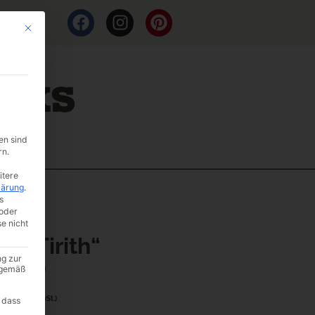
Mit diesem Button wird der Dialog geschlossen. Seine Funktionalität ist i
en sind
rn.
itere
lärung
.
s
oder
se nicht
in „Tirith“
ng zur
er: B1-9
A gemäß
90
(inkl. MwSt.)
 dass