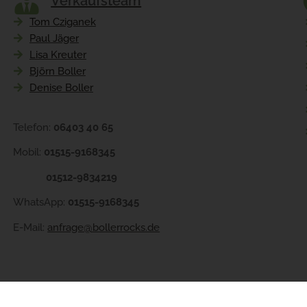
Verkaufsteam
Tom Cziganek
Paul Jäger
Lisa Kreuter
Björn Boller
Denise Boller
Telefon:
06403 40 65
Mobil:
01515-9168345
01512-9834219
WhatsApp:
01515-9168345
E-Mail:
anfrage@bollerrocks.de
26 Bollerrocks. Alle Rechte vorbehalten. Realisiert von
artimo Webde