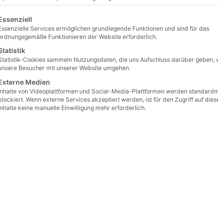
Gewicht & M
lgt eine Liste der Service-Gruppen, für die eine Einwilligu
Essenziell
Gewicht
Essenzielle Services ermöglichen grundlegende Funktionen und sind für das
ordnungsgemäße Funktionieren der Website erforderlich.
Länge
Statistik
Statistik-Cookies sammeln Nutzungsdaten, die uns Aufschluss darüber geben, 
Breite
unsere Besucher mit unserer Website umgehen.
Höhe
Externe Medien
Inhalte von Videoplattformen und Social-Media-Plattformen werden standard
blockiert. Wenn externe Services akzeptiert werden, ist für den Zugriff auf dies
Inhalte keine manuelle Einwilligung mehr erforderlich.