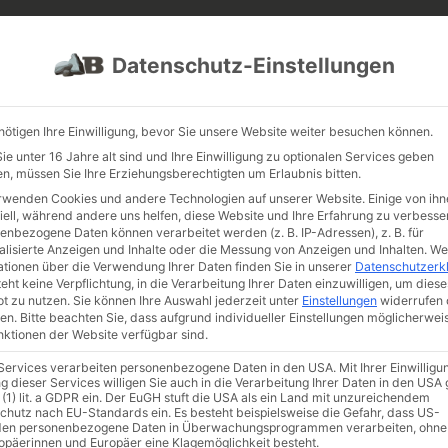
PROJEKTE
JOBS
FUHRPARK
Datenschutz-Einstellungen
nötigen Ihre Einwilligung, bevor Sie unsere Website weiter besuchen können.
e unter 16 Jahre alt sind und Ihre Einwilligung zu optionalen Services geben
n, müssen Sie Ihre Erziehungsberechtigten um Erlaubnis bitten.
rwenden Cookies und andere Technologien auf unserer Website. Einige von ihn
iell, während andere uns helfen, diese Website und Ihre Erfahrung zu verbesse
enbezogene Daten können verarbeitet werden (z. B. IP-Adressen), z. B. für
alisierte Anzeigen und Inhalte oder die Messung von Anzeigen und Inhalten.
We
ationen über die Verwendung Ihrer Daten finden Sie in unserer
Datenschutzerk
eht keine Verpflichtung, in die Verarbeitung Ihrer Daten einzuwilligen, um diese
t zu nutzen.
Sie können Ihre Auswahl jederzeit unter
Einstellungen
widerrufen 
teine
/
Monolith
/ Kalkstein „Tirith“
en.
Bitte beachten Sie, dass aufgrund individueller Einstellungen möglicherwei
unktionen der Website verfügbar sind.
Kalkste
 Services verarbeiten personenbezogene Daten in den USA. Mit Ihrer Einwilligu
Artikelnumm
g dieser Services willigen Sie auch in die Verarbeitung Ihrer Daten in den US
 (1) lit. a GDPR ein. Der EuGH stuft die USA als ein Land mit unzureichendem
€
130,
chutz nach EU-Standards ein. Es besteht beispielsweise die Gefahr, dass US-
en personenbezogene Daten in Überwachungsprogrammen verarbeiten, ohne
ropäerinnen und Europäer eine Klagemöglichkeit besteht.