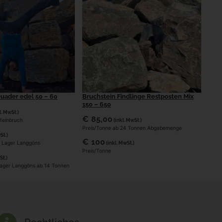
uader edel 50 – 60
Bruchstein Findlinge Restposten Mix
150 – 650
l. MwSt.)
€
85,00
Steinbruch
(inkl. MwSt.)
Preis/Tonne ab 24 Tonnen Abgabemenge
St.)
€
100
r Lager Langgöns
(inkl. MwSt.)
Preis/Tonne
St.)
Lager Langgöns ab 14 Tonnen