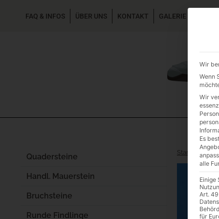
FAQ & INFOS
ÜBER UNS
KONTAKT
GALERIE GARTEN
Wir be
Wenn Si
möchte
Wir ve
essenz
Person
person
Inform
Es best
Angebo
Start
/
Einzels
anpass
Quadersteine
alle F
Handl. Mauerstein
Einige
Nutzun
Art. 49
Bruchsteine
Datens
Behörd
Runde Findlinge
für Eu