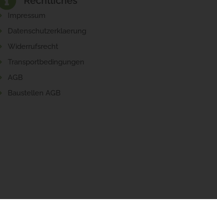
Rechtliches
Impressum
Datenschutzerklaerung
Widerrufsrecht
Transportbedingungen
AGB
Baustellen AGB
sign
.