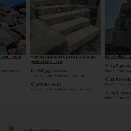
e 200 – 1000
Muschelkalk Q
Muschelkalk edel Garten Blockstufe
gestockt 60 – 120
€
198,90
(ink
€
166,95
Abnahmemenge
Preis / Tonne ab 
(inkl. MwSt.)
Preis / laufender Meter ab Steinbruch
€
269
(inkl. Mw
€
190
Preis / Tonne abe
(inkl. MwSt.)
Preis / laufender Meter ab Lager Langgöns
€
254
(inkl. Mw
Preis / Tonne ab 