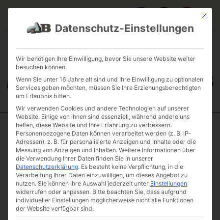
Mit die
Datenschutz-Einstellungen
FAQ & INFOS
ÜBER UNS
KONTAKT
GALERIE GARTENPROJEKTE
JOBS
FUHRPARK
Wir benötigen Ihre Einwilligung, bevor Sie unsere Website weiter
besuchen können.
Wenn Sie unter 16 Jahre alt sind und Ihre Einwilligung zu optionalen
Services geben möchten, müssen Sie Ihre Erziehungsberechtigten
um Erlaubnis bitten.
Wir verwenden Cookies und andere Technologien auf unserer
Website. Einige von ihnen sind essenziell, während andere uns
helfen, diese Website und Ihre Erfahrung zu verbessern.
Personenbezogene Daten können verarbeitet werden (z. B. IP-
Start
/
Einzelsteine
/
Monolith
/ Diabas „What she said“
Adressen), z. B. für personalisierte Anzeigen und Inhalte oder die
Diabas „What she
Messung von Anzeigen und Inhalten.
Weitere Informationen über
die Verwendung Ihrer Daten finden Sie in unserer
said“
Datenschutzerklärung
.
Es besteht keine Verpflichtung, in die
Artikelnummer: A3-9
Verarbeitung Ihrer Daten einzuwilligen, um dieses Angebot zu
93,00
€
(inkl. MwSt.)
nutzen.
Sie können Ihre Auswahl jederzeit unter
Einstellungen
widerrufen oder anpassen.
Bitte beachten Sie, dass aufgrund
Gewicht &
individueller Einstellungen möglicherweise nicht alle Funktionen
der Website verfügbar sind.
Maße