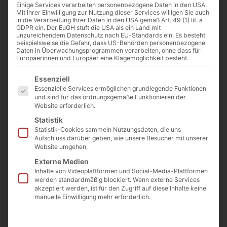
Einige Services verarbeiten personenbezogene Daten in den USA.
Mit Ihrer Einwilligung zur Nutzung dieser Services willigen Sie auch
in die Verarbeitung Ihrer Daten in den USA gemäß Art. 49 (1) lit. a
Gewicht
ca. 340 kg
GDPR ein. Der EuGH stuft die USA als ein Land mit
Länge
ca. 40 cm
unzureichendem Datenschutz nach EU-Standards ein. Es besteht
beispielsweise die Gefahr, dass US-Behörden personenbezogene
Breite
ca. 50 cm
Daten in Überwachungsprogrammen verarbeiten, ohne dass für
Höhe
ca. 110 cm
Europäerinnen und Europäer eine Klagemöglichkeit besteht.
Es folgt eine Liste der Service-Gruppen, für die eine E
Essenziell
Essenzielle Services ermöglichen grundlegende Funktionen
und sind für das ordnungsgemäße Funktionieren der
Website erforderlich.
Statistik
Statistik-Cookies sammeln Nutzungsdaten, die uns
Aufschluss darüber geben, wie unsere Besucher mit unserer
Website umgehen.
Beschreibung
Externe Medien
Inhalte von Videoplattformen und Social-Media-Plattformen
Ein dunkler Diabas mit glatter Bruchkante besticht durch
werden standardmäßig blockiert. Wenn externe Services
seine tiefe, satte Farbe und die präzise, saubere
akzeptiert werden, ist für den Zugriff auf diese Inhalte keine
Bruchlinie. Die glatte Kante kontrastiert wirkungsvoll mit
manuelle Einwilligung mehr erforderlich.
der ansonsten rauen, natürlichen Oberfläche des Steins.
Dieser Diabas eignet sich hervorragend als dekoratives