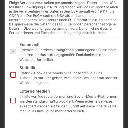
Einige Services verarbeiten personenbezogene Daten in den USA.
960
Mit Ihrer Einwilligung zur Nutzung dieser Services willigen Sie auch
in die Verarbeitung Ihrer Daten in den USA gemäß Art. 49 (1) lit. a
kg
GDPR ein. Der EuGH stuft die USA als ein Land mit
unzureichendem Datenschutz nach EU-Standards ein. Es besteht
Länge
ca.
beispielsweise die Gefahr, dass US-Behörden personenbezogene
Daten in Überwachungsprogrammen verarbeiten, ohne dass für
86
Europäerinnen und Europäer eine Klagemöglichkeit besteht.
cm
Es folgt eine Liste der Service-Gruppen, für die eine E
Essenziell
Breite
ca.
Essenzielle Services ermöglichen grundlegende Funktionen
135
und sind für das ordnungsgemäße Funktionieren der
cm
Website erforderlich.
Statistik
Höhe
ca.
Statistik-Cookies sammeln Nutzungsdaten, die uns
73
Aufschluss darüber geben, wie unsere Besucher mit unserer
Website umgehen.
cm
Externe Medien
Inhalte von Videoplattformen und Social-Media-Plattformen
werden standardmäßig blockiert. Wenn externe Services
Beschreibung
akzeptiert werden, ist für den Zugriff auf diese Inhalte keine
Entdecken Sie die robuste Eleganz dieses schweren
manuelle Einwilligung mehr erforderlich.
Diabas-Sitzsteins. Sein massives Gewicht und seine
markante Formgebung verleihen ihm einen