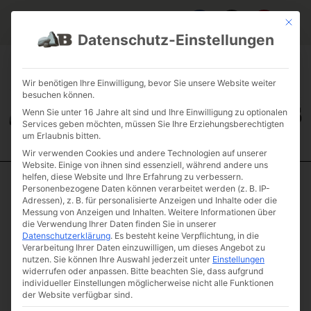
Mit die
Datenschutz-Einstellungen
FAQ & INFOS
ÜBER UNS
KONTAKT
GALERIE GARTENPROJEKTE
JOBS
FUHRPARK
Wir benötigen Ihre Einwilligung, bevor Sie unsere Website weiter
besuchen können.
Wenn Sie unter 16 Jahre alt sind und Ihre Einwilligung zu optionalen
Services geben möchten, müssen Sie Ihre Erziehungsberechtigten
um Erlaubnis bitten.
Wir verwenden Cookies und andere Technologien auf unserer
Website. Einige von ihnen sind essenziell, während andere uns
helfen, diese Website und Ihre Erfahrung zu verbessern.
Personenbezogene Daten können verarbeitet werden (z. B. IP-
Start
/
Einzelsteine
/
Solitaire
/ Diabas „Plateau“
Adressen), z. B. für personalisierte Anzeigen und Inhalte oder die
Diabas „Plateau“
Messung von Anzeigen und Inhalten.
Weitere Informationen über
die Verwendung Ihrer Daten finden Sie in unserer
Artikelnummer: B3-3
Datenschutzerklärung
.
Es besteht keine Verpflichtung, in die
€
290,00
Verarbeitung Ihrer Daten einzuwilligen, um dieses Angebot zu
nutzen.
Sie können Ihre Auswahl jederzeit unter
Einstellungen
(inkl. MwSt.)
widerrufen oder anpassen.
Bitte beachten Sie, dass aufgrund
Gewicht & Maße
individueller Einstellungen möglicherweise nicht alle Funktionen
der Website verfügbar sind.
Gewicht
ca.