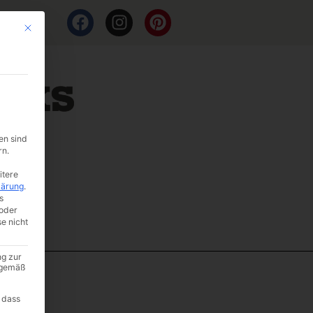
Mit diesem Button wird der Dialog geschlossen. Seine Funktionalität ist i
en sind
rn.
itere
lärung
.
s
oder
se nicht
ng zur
A gemäß
 dass