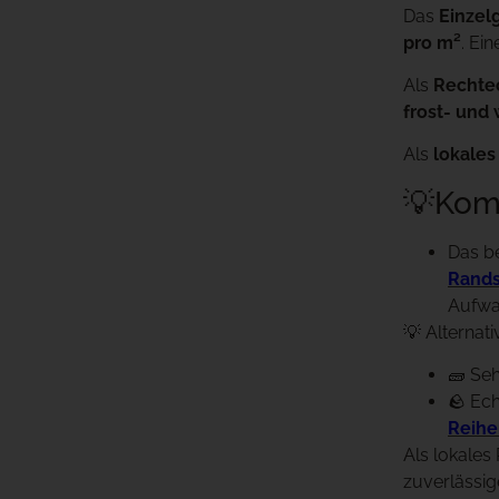
Das
Einzelg
pro m²
. Ei
Als
Rechtec
frost- und
Als
lokales
💡Kom
Das be
Rands
Aufwa
💡 Alternat
🧱 Se
🪨 Ech
Reihe
Als lokales
zuverlässige