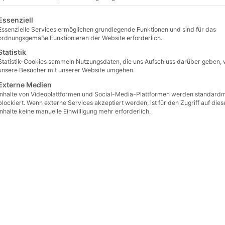
Betonpf
lgt eine Liste der Service-Gruppen, für die eine Einwilligu
Essenziell
80mm
Essenzielle Services ermöglichen grundlegende Funktionen und sind für das
ordnungsgemäße Funktionieren der Website erforderlich.
Artikelnum
Statistik
€
37,90
Statistik-Cookies sammeln Nutzungsdaten, die uns Aufschluss darüber geben, 
Preis / m² ab W
unsere Besucher mit unserer Website umgehen.
Externe Medien
€
44,9
Inhalte von Videoplattformen und Social-Media-Plattformen werden standard
blockiert. Wenn externe Services akzeptiert werden, ist für den Zugriff auf dies
Preis / m² ab L
Inhalte keine manuelle Einwilligung mehr erforderlich.
€
39,9
Preis / m² ab W