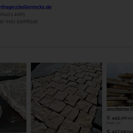
nfrage@bollerrocks.de
 06403 4065
p: 0151 59168345
Jura Marmor P
€
445,00
(ink
Preis / m²
€
417,50
(ink