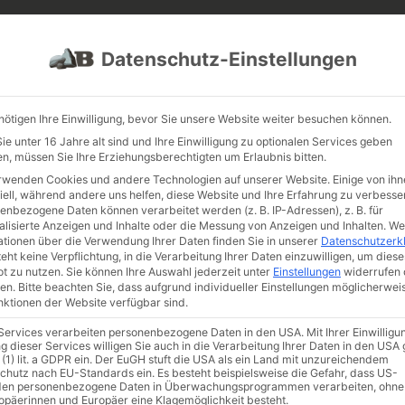
PROJEKTE
JOBS
FUHRPARK
Datenschutz-Einstellungen
nötigen Ihre Einwilligung, bevor Sie unsere Website weiter besuchen können.
e unter 16 Jahre alt sind und Ihre Einwilligung zu optionalen Services geben
n, müssen Sie Ihre Erziehungsberechtigten um Erlaubnis bitten.
rwenden Cookies und andere Technologien auf unserer Website. Einige von ihn
iell, während andere uns helfen, diese Website und Ihre Erfahrung zu verbesse
enbezogene Daten können verarbeitet werden (z. B. IP-Adressen), z. B. für
alisierte Anzeigen und Inhalte oder die Messung von Anzeigen und Inhalten.
We
ationen über die Verwendung Ihrer Daten finden Sie in unserer
Datenschutzerk
eht keine Verpflichtung, in die Verarbeitung Ihrer Daten einzuwilligen, um diese
t zu nutzen.
Sie können Ihre Auswahl jederzeit unter
Einstellungen
widerrufen 
en.
Bitte beachten Sie, dass aufgrund individueller Einstellungen möglicherwei
unktionen der Website verfügbar sind.
 Services verarbeiten personenbezogene Daten in den USA. Mit Ihrer Einwilligu
g dieser Services willigen Sie auch in die Verarbeitung Ihrer Daten in den US
 (1) lit. a GDPR ein. Der EuGH stuft die USA als ein Land mit unzureichendem
chutz nach EU-Standards ein. Es besteht beispielsweise die Gefahr, dass US-
en personenbezogene Daten in Überwachungsprogrammen verarbeiten, ohne
beläge
/
Betonpflaster
/ Betonpflaster Tafelstein Walnuss 80mm
ropäerinnen und Europäer eine Klagemöglichkeit besteht.