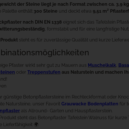
ewicht der Steine liegt je nach Format zwischen ca. 3,9 kg
ne Palette enthält
300 Steine
und deckt etwa
9,51 m² Pflaster
kpflaster nach DIN EN 1338
eignet sich das Tafelstein Pflas
 witterungsbeständig
, formstabil und für eine langfristige N
 Produkt
steht es für zuverlässige Qualität und kurze Lieferw
binationsmöglichkeiten
ige Pfaster wirkt sehr gut zu Mauern aus
Muschelkalk
,
Basa
teinen
oder
Treppenstufen
aus Naturstein und machen Ihr
nd!
iven
hr günstige Betonpflastersteine im Rechteckformat oder Knoc
te Natursteine, unser Favorit
Grauwacke Bodenplatten
für t
npflaster
als Allround- Garten und Hauspflasterstein.
 Produkt steht das Betonpflaster Tafelstein Walnuss für kurz
 Lieferfähigkeit 🌍.