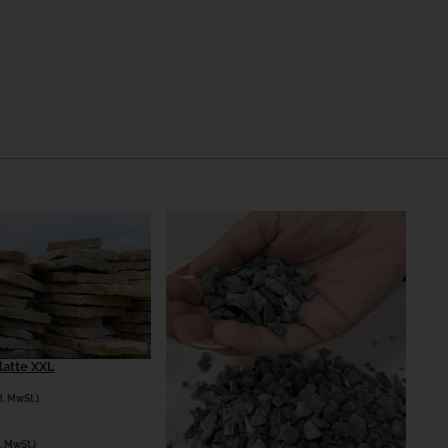
latte XXL
l. MwSt.)
l. MwSt.)