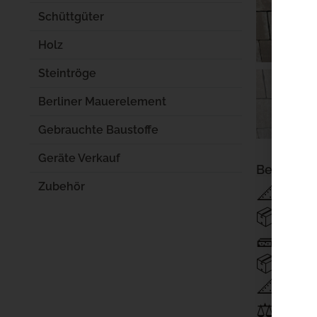
Schüttgüter
Holz
Steintröge
Berliner Mauerelement
Gebrauchte Baustoffe
Geräte Verkauf
Beschrei
Zubehör
📐 Stä
📦 Flä
🧱 Ste
📦 Ste
📐 Flä
⚖️ Gewi