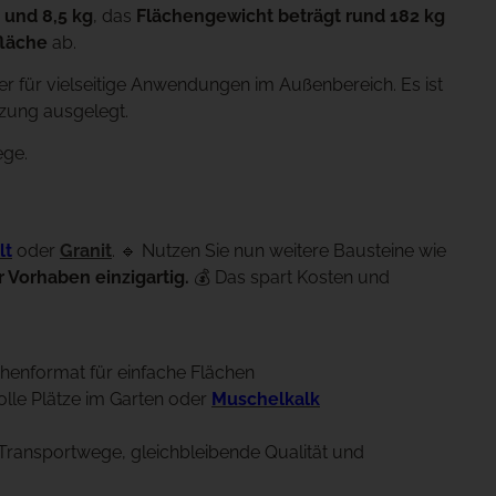
 und 8,5 kg
, das
Flächengewicht beträgt rund 182 kg
fläche
ab.
ter für vielseitige Anwendungen im Außenbereich. Es ist
utzung ausgelegt.
ege.
lt
oder
Grani
t
. 🔹 Nutzen Sie nun weitere Bausteine wie
 Vorhaben einzigartig.
💰 Das spart Kosten und
henformat für einfache Flächen
olle Plätze im Garten oder
Muschelkalk
e Transportwege, gleichbleibende Qualität und