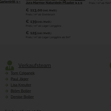
artentritt 3 –
Jura Marmor Naturstein Pflaster 9 x 9
Preis / m² ab 15
€
113,00
(inkl. MwSt.)
Preis / m² ab Steinbruch
€
139
(inkl. MwSt.)
Preis / m² ab Lager Langgöns
€
125
(inkl. MwSt.)
Preis / m² ab Lager Langgöns ab 5m²
Verkaufsteam
Tom Cziganek
Paul Jäger
Lisa Kreuter
Björn Boller
Denise Boller