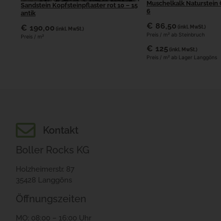
Muschelkalk Naturstein G
Sandstein Kopfsteinpflaster rot 10 – 15
6
antik
€
86,50
€
190,00
(inkl. MwSt.)
(inkl. MwSt.)
Preis / m² ab Steinbruch
Preis / m²
€
125
(inkl. MwSt.)
Preis / m² ab Lager Langgöns
Kontakt
Boller Rocks KG
Holzheimerstr. 87
35428 Langgöns
Öffnungszeiten
MO: 08:00 – 16:00 Uhr