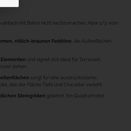
 so einfach mit Beton nicht nachzumachen. Aber 1/3 vom
rmen, rötlich-braunen Farbtöne
, die Außenflächen
k-Elementen
und eignet sich ideal für Terrassen,
grund stehen.
Seitenflächen
sorgt für eine ausdrucksstarke,
bild, das der Fläche Tiefe und Charakter verleiht.
dlichen Steingrößen
geliefert. Ein Quadratmeter