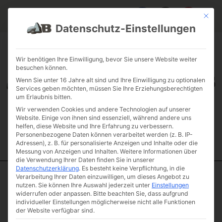
Mit die
Datenschutz-Einstellungen
FAQ & INFOS
ÜBER UNS
KONTAKT
GALERIE GARTENPROJEKTE
JOBS
FUHRPARK
Wir benötigen Ihre Einwilligung, bevor Sie unsere Website weiter
besuchen können.
Wenn Sie unter 16 Jahre alt sind und Ihre Einwilligung zu optionalen
Services geben möchten, müssen Sie Ihre Erziehungsberechtigten
um Erlaubnis bitten.
Wir verwenden Cookies und andere Technologien auf unserer
Website. Einige von ihnen sind essenziell, während andere uns
helfen, diese Website und Ihre Erfahrung zu verbessern.
Personenbezogene Daten können verarbeitet werden (z. B. IP-
Adressen), z. B. für personalisierte Anzeigen und Inhalte oder die
Messung von Anzeigen und Inhalten.
Weitere Informationen über
die Verwendung Ihrer Daten finden Sie in unserer
Datenschutzerklärung
.
Es besteht keine Verpflichtung, in die
Verarbeitung Ihrer Daten einzuwilligen, um dieses Angebot zu
Start
/
Quadersteine
/
Extra Gross
/ Jura Marmor Platte XXL
nutzen.
Sie können Ihre Auswahl jederzeit unter
Einstellungen
widerrufen oder anpassen.
Bitte beachten Sie, dass aufgrund
Jura Marmor
individueller Einstellungen möglicherweise nicht alle Funktionen
Platte XXL
der Website verfügbar sind.