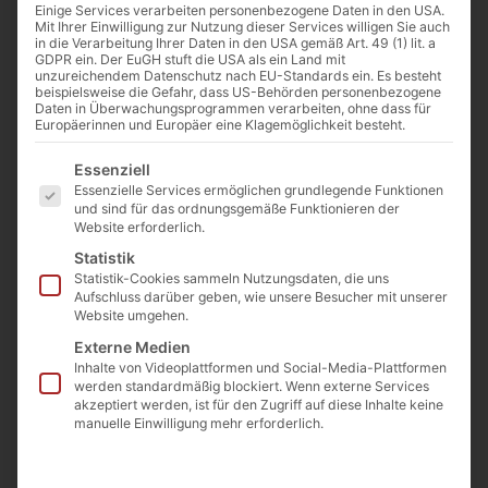
Artikelnummer: JMKXXL
Einige Services verarbeiten personenbezogene Daten in den USA.
€
445,00
Mit Ihrer Einwilligung zur Nutzung dieser Services willigen Sie auch
in die Verarbeitung Ihrer Daten in den USA gemäß Art. 49 (1) lit. a
(inkl. MwSt.)
Preis / m²
GDPR ein. Der EuGH stuft die USA als ein Land mit
unzureichendem Datenschutz nach EU-Standards ein. Es besteht
beispielsweise die Gefahr, dass US-Behörden personenbezogene
€
417,50
Daten in Überwachungsprogrammen verarbeiten, ohne dass für
(inkl. MwSt.)
Europäerinnen und Europäer eine Klagemöglichkeit besteht.
Preis / m² ab 15m²
Es folgt eine Liste der Service-Gruppen, für die eine E
Essenziell
Abnahmemenge
Gewicht & Maße
Essenzielle Services ermöglichen grundlegende Funktionen
und sind für das ordnungsgemäße Funktionieren der
Website erforderlich.
Gewicht
ca.
850
Statistik
Statistik-Cookies sammeln Nutzungsdaten, die uns
kg
Aufschluss darüber geben, wie unsere Besucher mit unserer
Website umgehen.
Länge
ca.
100
Externe Medien
Inhalte von Videoplattformen und Social-Media-Plattformen
cm
werden standardmäßig blockiert. Wenn externe Services
akzeptiert werden, ist für den Zugriff auf diese Inhalte keine
Breite
ca.
manuelle Einwilligung mehr erforderlich.
100
cm