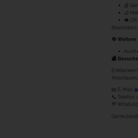
💰 Ge
📐 Me
👁️ Of
Besonders b
🔁 Weitere
Auch
🏬 Besuche
Entdecken S
Anschauen,
📧 E-Mail:
a
📞 Telefon:
💚 WhatsAp
Gerne berat