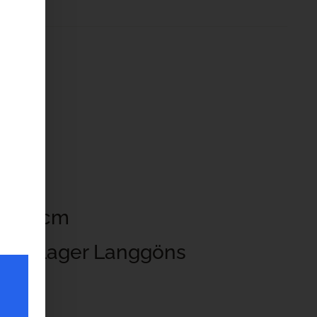
 1,7 cm
r ab Lager Langgöns