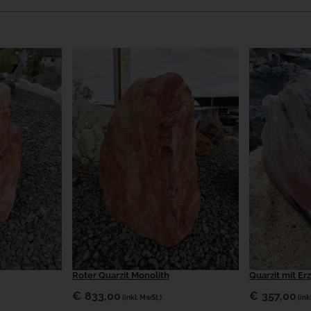
Roter Quarzit Monolith
Quarzit mit Er
€
833,00
€
357,00
(inkl. MwSt.)
(ink