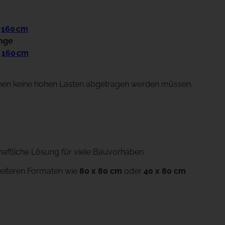
m
d
160 cm
änge
d
160 cm
enen keine hohen Lasten abgetragen werden müssen,
haftliche Lösung für viele Bauvorhaben.
eiteren Formaten wie
80 x 80 cm
oder
40 x 80 cm