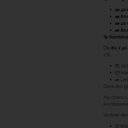
🧱 40
🧱 80
🧱 40
🧱 80
🔩 Kombina
Die
80 x 40
z.B.:
🏗️ S
📦 kl
🧱 Le
Dank des gü
Als obere L
kombiniere
Vorteile di
⚖️ We