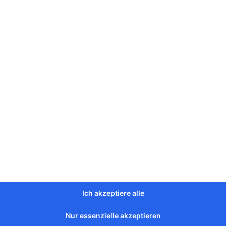
bung
chnische Daten
Länge:
160 cm
Höhe:
40 cm
Breite/Tiefe:
40 cm
ewicht pro Stein:
ca. 650 kg
Mit Fassung für Kugelkopfhaken:
Ø
Verfügbarkeit:
direkt ab Werk ode
Ich akzeptiere alle
ales Produkt
Nur essenzielle akzeptieren