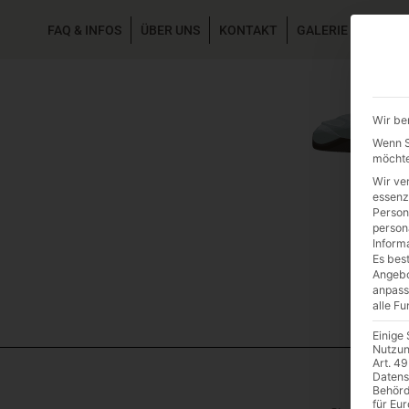
FAQ & INFOS
ÜBER UNS
KONTAKT
GALERIE GARTEN
Wir be
Wenn Si
möchte
Wir ve
essenz
Person
person
Inform
Es best
Angebo
anpass
alle F
Einige
Nutzun
Art. 49
Datens
Behörd
für Eu