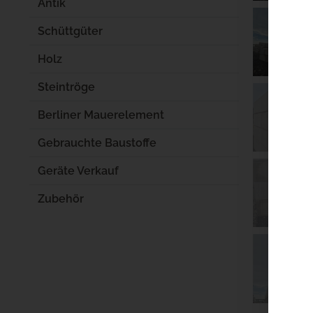
Antik
Schüttgüter
Holz
Steintröge
Berliner Mauerelement
Gebrauchte Baustoffe
Geräte Verkauf
Zubehör