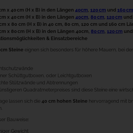
 cm x 40 cm (H x B) in den Längen
40cm
,
120 cm
und
160 c
 cm x 40 cm (H x B) in den Längen
40cm
,
80 cm
,
120 cm
un
 cm x 80 cm (H x B) in 40 cm, 80 cm, 120 cm und 160 cm L
 cm x 80 cm (H x B) in den Längen 40cm,
80 cm
,
120 cm
un
tionsmöglichkeiten & Einsatzbereiche
 cm Steine
eignen sich besonders für höhere Mauern, bei d
ichtschutzwände
einer Schüttgutboxen, oder Leichtgutboxen
ichte Stützwände und Abtrennungen
nstigeren Quadratmeterpreises sind diese Steine eine wirtsc
age lassen sich die
40 cm hohen Steine
hervorragend mit br
n.
eser Bauweise:
niger Gewicht