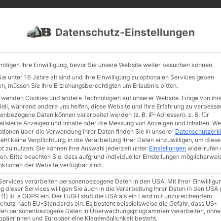
PROJEKTE
JOBS
FUHRPARK
Datenschutz-Einstellungen
nötigen Ihre Einwilligung, bevor Sie unsere Website weiter besuchen können.
e unter 16 Jahre alt sind und Ihre Einwilligung zu optionalen Services geben
n, müssen Sie Ihre Erziehungsberechtigten um Erlaubnis bitten.
rwenden Cookies und andere Technologien auf unserer Website. Einige von ihn
iell, während andere uns helfen, diese Website und Ihre Erfahrung zu verbesse
enbezogene Daten können verarbeitet werden (z. B. IP-Adressen), z. B. für
alisierte Anzeigen und Inhalte oder die Messung von Anzeigen und Inhalten.
We
ationen über die Verwendung Ihrer Daten finden Sie in unserer
Datenschutzerk
eht keine Verpflichtung, in die Verarbeitung Ihrer Daten einzuwilligen, um diese
t zu nutzen.
Sie können Ihre Auswahl jederzeit unter
Einstellungen
widerrufen 
en.
Bitte beachten Sie, dass aufgrund individueller Einstellungen möglicherwei
unktionen der Website verfügbar sind.
 Services verarbeiten personenbezogene Daten in den USA. Mit Ihrer Einwilligu
g dieser Services willigen Sie auch in die Verarbeitung Ihrer Daten in den US
 (1) lit. a GDPR ein. Der EuGH stuft die USA als ein Land mit unzureichendem
chutz nach EU-Standards ein. Es besteht beispielsweise die Gefahr, dass US-
en personenbezogene Daten in Überwachungsprogrammen verarbeiten, ohne
ropäerinnen und Europäer eine Klagemöglichkeit besteht.