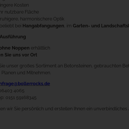
ringere Kosten
hr nutzbare Fläche
t ruhigere, harmonischere Optik
eliebt bei
Hangabfangungen
, im
Garten- und Landschaft
 Ausführung
ohne Noppen
erhältlich
n Sie uns vor Ort
ie unser großes Sortiment an Betonsteinen, gebrauchten Beto
 Planen und Mitnehmen.
nfrage@bollerrocks.de
 06403 4065
p: 0151 59168345
en wir Sie persönlich und erstellen Ihnen ein unverbindliches