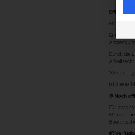
Effiziente
Mit einem G
Er eignet si
Anwendung
Durch die L
Arbeitsschr
Wer über ge
Ist dieses 
⚙️ Noch eff
Für besonde
Mit nur ein
Baufortschr
📦 Verfügb