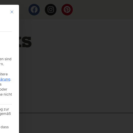
Mit diesem Button wird der Dialog geschlossen. Seine Funktionalität ist i
en sind
rn.
itere
lärung
.
s
oder
se nicht
ng zur
A gemäß
 dass