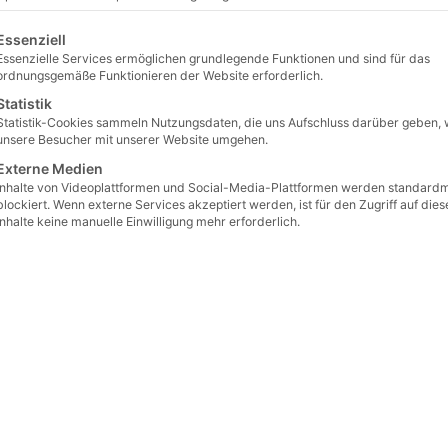
ystemsteine
/ Beton Systemstein 40 x 40 x 160
Beton 
lgt eine Liste der Service-Gruppen, für die eine Einwilligu
Essenziell
Essenzielle Services ermöglichen grundlegende Funktionen und sind für das
Artikelnumm
ordnungsgemäße Funktionieren der Website erforderlich.
€
97,0
Statistik
Statistik-Cookies sammeln Nutzungsdaten, die uns Aufschluss darüber geben, 
Preis / Stück a
unsere Besucher mit unserer Website umgehen.
€
133
Externe Medien
(in
Inhalte von Videoplattformen und Social-Media-Plattformen werden standard
blockiert. Wenn externe Services akzeptiert werden, ist für den Zugriff auf dies
Preis / Stück a
Inhalte keine manuelle Einwilligung mehr erforderlich.
€
123
(in
Preis / Stück 