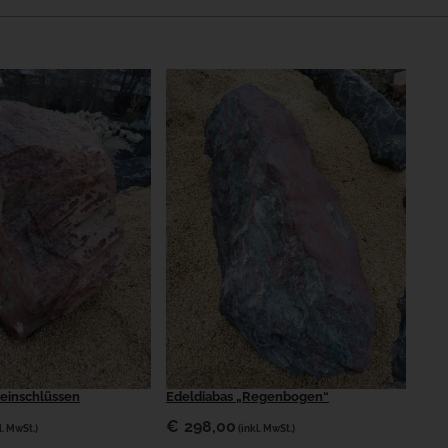
zeinschlüssen
Edeldiabas „Regenbogen“
€
298,00
l. MwSt.)
(inkl. MwSt.)