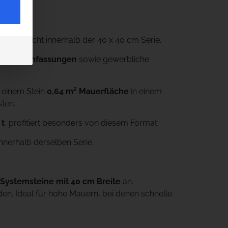
wergewicht innerhalb der 40 x 40 cm Serie.
unge
n,
Einfassungen
sowie gewerbliche
 einem Stein
0,64 m² Mauerfläche
in einem
sten.
 t
, profitiert besonders von diesem Format.
nnerhalb derselben Serie.
Systemsteine mit 40 cm Breite
an.
en. Ideal für hohe Mauern, bei denen schnelle