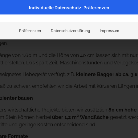
Individuelle Datenschutz-Präferenzen
r Schwerlaststein für schnellen Mauerbau
ewicht von rund 650 kg ist dieser Beton Systemstein das Sch
Präferenzen
Datenschutzerklärung
Impressum
ch ideal für stabile
Stützmauern, Schüttgutboxen, Abtrenn
en.
änge von 1,60 m und die Höhe von 40 cm lassen sich mit nur
itt erstellen. Das spart Zeit, Maschinenstunden und Verlegeko
eignetes Hebegerät verfügt, z.B.
kleinere Bagger ab ca. 3,8
Maß zu schwer, empfehlen wir die Arbeit mit kürzeren Längen i
izienter bauen
rs wirtschaftliche Projekte bieten wir zusätzlich
80 cm hohe 
em Stein können hierbei
über 1,2 m² Wandfläche
gesetzt werd
itte und geringe Kosten entscheidend sind.
are Formate