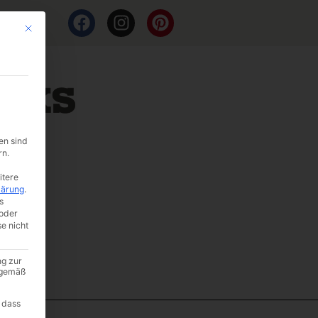
Mit diesem Button wird der Dialog geschlossen. Seine Funktionalität ist i
en sind
rn.
itere
lärung
.
s
oder
se nicht
ng zur
A gemäß
 dass