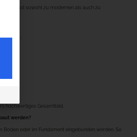
tig und passt sowohl zu modernen als auch zu
ideal für:
rs hochwertiges Gesamtbild.
ebaut werden?
e im Boden oder im Fundament eingebunden werden. So