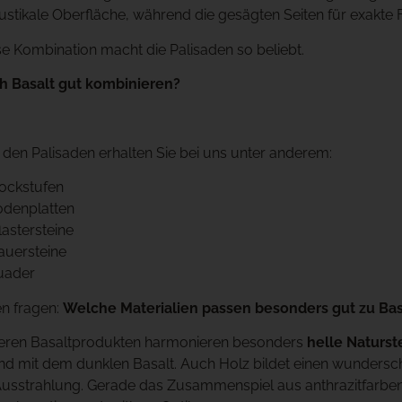
ustikale Oberfläche, während die gesägten Seiten für exakt
e Kombination macht die Palisaden so beliebt.
ch Basalt gut kombinieren?
den Palisaden erhalten Sie bei uns unter anderem:
lockstufen
odenplatten
lastersteine
auersteine
uader
n fragen:
Welche Materialien passen besonders gut zu Bas
eren Basaltprodukten harmonieren besonders
helle Naturst
d mit dem dunklen Basalt. Auch Holz bildet einen wundersch
Ausstrahlung. Gerade das Zusammenspiel aus anthrazitfarbene