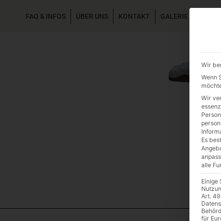
FAQ & INFOS
ÜBER UNS
KONTAKT
GALERIE GARTEN
Wir be
Wenn Si
möchte
Wir ve
essenz
Person
person
Inform
Es best
Angebo
anpass
alle F
Einige
Nutzun
Art. 49
Datens
Behörd
für Eu