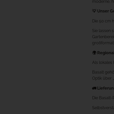
moderne, ho
💡 Unser G
Die 50 cm h
Sie lassen 
Gartenberei
großformati
🌍 Regional
Als lokales
Basalt gehö
Optik über 
🚛 Lieferu
Die Basalt-
Selbstverst