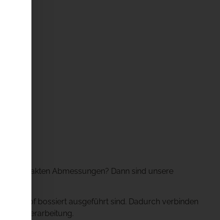
lung und exakten Abmessungen? Dann sind unsere
e der Kopf bossiert ausgeführt sind. Dadurch verbinden
altigen Verarbeitung.