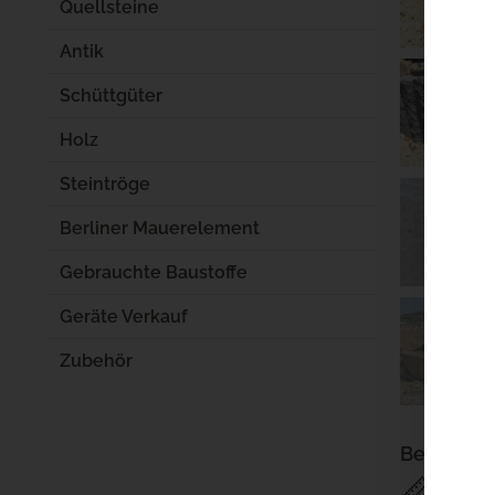
Quellsteine
Antik
Schüttgüter
Holz
Steintröge
Berliner Mauerelement
Gebrauchte Baustoffe
Geräte Verkauf
Zubehör
Beschrei
📏
Län