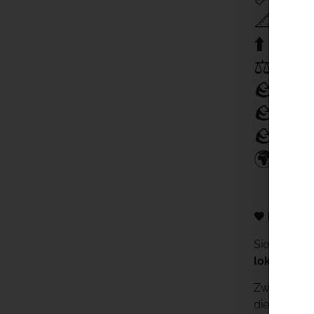
📐
Brei
⬆️
Höh
⚖️
Gew
🪨
Sei
🪨
Ans
🪨
Kop
🌍
Lok
🖤 Natürlic
Sie suchen 
lokalen Bas
Zwei Seiten
die Palisad