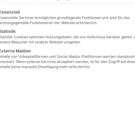
lgt eine Liste der Service-Gruppen, für die eine Einwilligu
Essenziell
orten
/
Basalt Edel
/ Basalt Palisade lokal gesägt und gespalten 12 × 12 × 5
Essenzielle Services ermöglichen grundlegende Funktionen und sind für das
Basalt 
ordnungsgemäße Funktionieren der Website erforderlich.
Statistik
gespalt
Statistik-Cookies sammeln Nutzungsdaten, die uns Aufschluss darüber geben, 
unsere Besucher mit unserer Website umgehen.
Artikelnum
Externe Medien
€
14,90
Inhalte von Videoplattformen und Social-Media-Plattformen werden standard
Preis/Stück ab
blockiert. Wenn externe Services akzeptiert werden, ist für den Zugriff auf dies
Inhalte keine manuelle Einwilligung mehr erforderlich.
€
19
(inkl.
Preis/Stück ab
€
17
(inkl. 
Preis/Stück ab