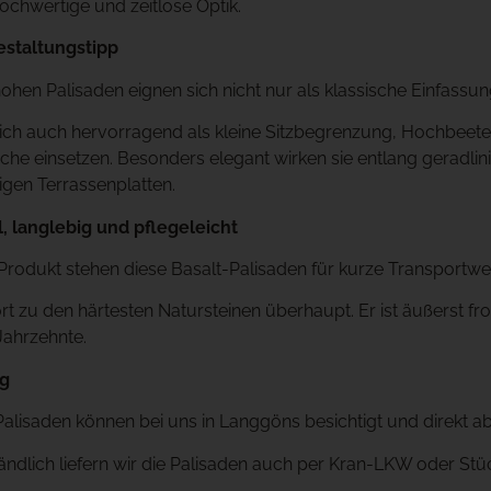
chwertige und zeitlose Optik.
estaltungstipp
ohen Palisaden eignen sich nicht nur als klassische Einfassun
sich auch hervorragend als kleine Sitzbegrenzung, Hochbeet
che einsetzen. Besonders elegant wirken sie entlang geradlin
gen Terrassenplatten.
, langlebig und pflegeleicht
 Produkt stehen diese Basalt-Palisaden für kurze Transportwe
rt zu den härtesten Natursteinen überhaupt. Er ist äußerst fr
Jahrzehnte.
ng
Palisaden können bei uns in Langgöns besichtigt und direkt a
ändlich liefern wir die Palisaden auch per Kran-LKW oder Stüc