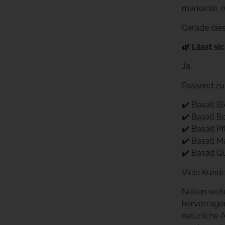
markante, r
Gerade dies
🌿 Lässt si
Ja.
Passend zu 
✔️ Basalt B
✔️ Basalt B
✔️ Basalt Pf
✔️ Basalt M
✔️ Basalt Q
Viele Kunde
Neben weit
hervorragen
natürliche 