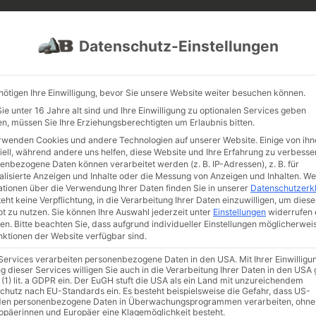
PROJEKTE
JOBS
FUHRPARK
Datenschutz-Einstellungen
nötigen Ihre Einwilligung, bevor Sie unsere Website weiter besuchen können.
e unter 16 Jahre alt sind und Ihre Einwilligung zu optionalen Services geben
n, müssen Sie Ihre Erziehungsberechtigten um Erlaubnis bitten.
rwenden Cookies und andere Technologien auf unserer Website. Einige von ihn
iell, während andere uns helfen, diese Website und Ihre Erfahrung zu verbesse
enbezogene Daten können verarbeitet werden (z. B. IP-Adressen), z. B. für
alisierte Anzeigen und Inhalte oder die Messung von Anzeigen und Inhalten.
We
ationen über die Verwendung Ihrer Daten finden Sie in unserer
Datenschutzerk
eht keine Verpflichtung, in die Verarbeitung Ihrer Daten einzuwilligen, um diese
t zu nutzen.
Sie können Ihre Auswahl jederzeit unter
Einstellungen
widerrufen 
en.
Bitte beachten Sie, dass aufgrund individueller Einstellungen möglicherwei
unktionen der Website verfügbar sind.
 Services verarbeiten personenbezogene Daten in den USA. Mit Ihrer Einwilligu
g dieser Services willigen Sie auch in die Verarbeitung Ihrer Daten in den US
 (1) lit. a GDPR ein. Der EuGH stuft die USA als ein Land mit unzureichendem
chutz nach EU-Standards ein. Es besteht beispielsweise die Gefahr, dass US-
en personenbezogene Daten in Überwachungsprogrammen verarbeiten, ohne
ropäerinnen und Europäer eine Klagemöglichkeit besteht.