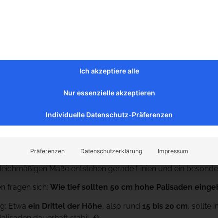
raue bis anthrazitfarbene Oberfläche wirkt zeitlos, hochwer
 Gartenanlagen.
che Projekte eignen sich Basalt-Palisaden?
ndlichen Format von
12 × 12 × 50 cm
eignen sich die Palisaden 
Ich akzeptiere alle
fassungen
nten
Nur essenzielle akzeptieren
ücksabgrenzungen
assungen
Individuelle Datenschutz-Präferenzen
anlagen
Hangabfangungen
ngen von Terrassen und Sitzplätzen
Präferenzen
Datenschutzerklärung
Impressum
gleichmäßigen Maße entstehen gerade Linien und ein besonde
n fragen sich:
Wie tief sollten 50 cm hohe Palisaden eing
ng: Etwa
ein Drittel der Höhe
, also rund
15 bis 20 cm
, sollt
alisaden dauerhaft stabil. 🪨