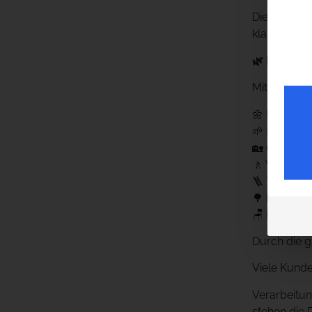
Die dunkelg
klassischen
🌿 Für wel
Mit dem ha
🌼 Beetein
🌱 Rasenka
🏡 Grundst
🚶 Wegeinf
🪜 Treppen
🌳 kleine 
🪑 Einfassu
Durch die 
Viele Kunde
Verarbeitu
stehen die P