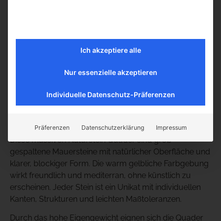
Nur Restposten verfügbar!!!
Ca. 65 Tonnen
Ich akzeptiere alle
Nur essenzielle akzeptieren
Gelbe Naturstein Quader für massive Gartenmauern
und Hangbefestigungen
Individuelle Datenschutz-Präferenzen
Unschlagbar im Preis zu anderen gelben
Sandsteinquadern
Präferenzen
Datenschutzerklärung
Impressum
Diese massiven Naturstein Quader sind grob
gespaltene Mauersteine mit natürlicher Oberfläche und
klarer, blockiger Form. Die warm gelbliche Farbgebung
wirkt freundlich und mediterran, ohne künstlich zu
erscheinen. Jeder Stein ist ein Unikat mit individuellen
Kanten, Strukturen und leichten Maßtoleranzen.
Durch das hohe Eigengewicht eignen sich die Quader