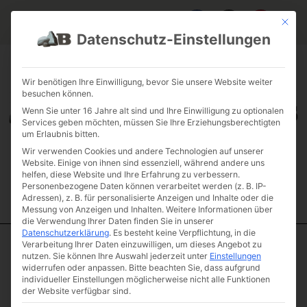
Mit die
Datenschutz-Einstellungen
FAQ & INFOS
ÜBER UNS
KONTAKT
GALERIE GARTENPROJEKTE
JOBS
FUHRPARK
Wir benötigen Ihre Einwilligung, bevor Sie unsere Website weiter
besuchen können.
Wenn Sie unter 16 Jahre alt sind und Ihre Einwilligung zu optionalen
Services geben möchten, müssen Sie Ihre Erziehungsberechtigten
um Erlaubnis bitten.
Wir verwenden Cookies und andere Technologien auf unserer
Website. Einige von ihnen sind essenziell, während andere uns
helfen, diese Website und Ihre Erfahrung zu verbessern.
Personenbezogene Daten können verarbeitet werden (z. B. IP-
Adressen), z. B. für personalisierte Anzeigen und Inhalte oder die
Messung von Anzeigen und Inhalten.
Weitere Informationen über
die Verwendung Ihrer Daten finden Sie in unserer
Datenschutzerklärung
.
Es besteht keine Verpflichtung, in die
Verarbeitung Ihrer Daten einzuwilligen, um dieses Angebot zu
Start
/
Quadersteine
/
Standard
/ Sandsteinquader gelb edel
nutzen.
Sie können Ihre Auswahl jederzeit unter
Einstellungen
deluxe 40 – 50
widerrufen oder anpassen.
Bitte beachten Sie, dass aufgrund
individueller Einstellungen möglicherweise nicht alle Funktionen
Sandsteinquader
der Website verfügbar sind.
gelb edel deluxe