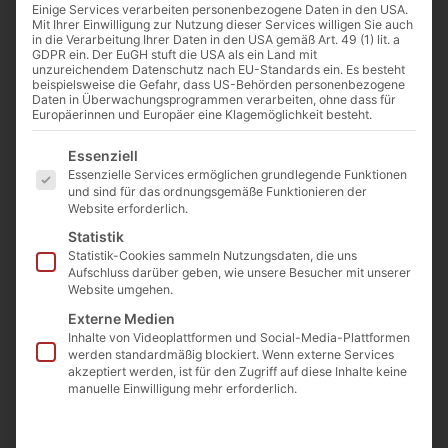
Einige Services verarbeiten personenbezogene Daten in den USA.
40 – 50
Mit Ihrer Einwilligung zur Nutzung dieser Services willigen Sie auch
in die Verarbeitung Ihrer Daten in den USA gemäß Art. 49 (1) lit. a
Artikelnummer: SQGED40
GDPR ein. Der EuGH stuft die USA als ein Land mit
167,23
€
Preis/Tonne ab Steinbruch
(inkl. MwSt.)
unzureichendem Datenschutz nach EU-Standards ein. Es besteht
beispielsweise die Gefahr, dass US-Behörden personenbezogene
Daten in Überwachungsprogrammen verarbeiten, ohne dass für
€
279
Europäerinnen und Europäer eine Klagemöglichkeit besteht.
(inkl. MwSt.)
Preis/Tonne ab Lager
Es folgt eine Liste der Service-Gruppen, für die eine E
Essenziell
Langgöns
Essenzielle Services ermöglichen grundlegende Funktionen
und sind für das ordnungsgemäße Funktionieren der
€
259
Website erforderlich.
(inkl. MwSt.)
Statistik
Preis / Tonne ab Lager
Statistik-Cookies sammeln Nutzungsdaten, die uns
Aufschluss darüber geben, wie unsere Besucher mit unserer
Langgöns ab 14to
Website umgehen.
Externe Medien
Inhalte von Videoplattformen und Social-Media-Plattformen
werden standardmäßig blockiert. Wenn externe Services
akzeptiert werden, ist für den Zugriff auf diese Inhalte keine
manuelle Einwilligung mehr erforderlich.