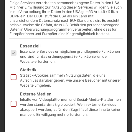
Einige Services verarbeiten personenbezogene Daten in den USA.
Mit Ihrer Einwilligung zur Nutzung dieser Services willigen Sie auch
Gewicht
ca.
in die Verarbeitung Ihrer Daten in den USA gemäß Art. 49 (1) lit. a
760
GDPR ein. Der EuGH stuft die USA als ein Land mit
unzureichendem Datenschutz nach EU-Standards ein. Es besteht
kg
beispielsweise die Gefahr, dass US-Behörden personenbezogene
Daten in Überwachungsprogrammen verarbeiten, ohne dass für
Länge
ca.
Europäerinnen und Europäer eine Klagemöglichkeit besteht.
50
Es folgt eine Liste der Service-Gruppen, für die eine E
Essenziell
cm
Essenzielle Services ermöglichen grundlegende Funktionen
und sind für das ordnungsgemäße Funktionieren der
Breite
ca.
Website erforderlich.
68
Statistik
cm
Statistik-Cookies sammeln Nutzungsdaten, die uns
Aufschluss darüber geben, wie unsere Besucher mit unserer
Höhe
ca.
Website umgehen.
160
Externe Medien
cm
Inhalte von Videoplattformen und Social-Media-Plattformen
werden standardmäßig blockiert. Wenn externe Services
akzeptiert werden, ist für den Zugriff auf diese Inhalte keine
manuelle Einwilligung mehr erforderlich.