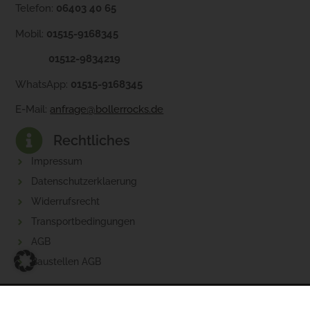
Telefon:
06403 40 65
Mobil:
01515-9168345
01512-9834219
WhatsApp:
01515-9168345
E-Mail:
anfrage@bollerrocks.de
Rechtliches
Impressum
Datenschutzerklaerung
Widerrufsrecht
Transportbedingungen
AGB
Baustellen AGB
© 2026 Bollerrocks. Alle Rechte vorbehalten. Realisiert von
artimo Webdesign
.