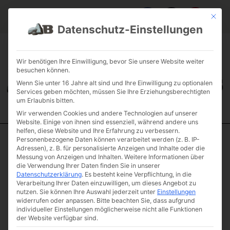
Mit die
Datenschutz-Einstellungen
FAQ & INFOS
ÜBER UNS
KONTAKT
GALERIE GARTENPROJEKTE
JOBS
FUHRPARK
Wir benötigen Ihre Einwilligung, bevor Sie unsere Website weiter
besuchen können.
Wenn Sie unter 16 Jahre alt sind und Ihre Einwilligung zu optionalen
Services geben möchten, müssen Sie Ihre Erziehungsberechtigten
um Erlaubnis bitten.
Wir verwenden Cookies und andere Technologien auf unserer
Website. Einige von ihnen sind essenziell, während andere uns
helfen, diese Website und Ihre Erfahrung zu verbessern.
Personenbezogene Daten können verarbeitet werden (z. B. IP-
Start
/
Einzelsteine
/
Monolith
/ Quarzit „Sunshine“
Adressen), z. B. für personalisierte Anzeigen und Inhalte oder die
Messung von Anzeigen und Inhalten.
Weitere Informationen über
Quarzit
die Verwendung Ihrer Daten finden Sie in unserer
„Sunshine“
Datenschutzerklärung
.
Es besteht keine Verpflichtung, in die
Verarbeitung Ihrer Daten einzuwilligen, um dieses Angebot zu
Artikelnummer: A2-7
nutzen.
Sie können Ihre Auswahl jederzeit unter
Einstellungen
€
301,07
widerrufen oder anpassen.
Bitte beachten Sie, dass aufgrund
individueller Einstellungen möglicherweise nicht alle Funktionen
(inkl. MwSt.)
der Website verfügbar sind.
Gewicht & Maße