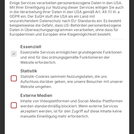
Maße
Einige Services verarbeiten personenbezogene Daten in den USA.
Mit Ihrer Einwilligung zur Nutzung dieser Services willigen Sie auch
in die Verarbeitung Ihrer Daten in den USA gemäß Art. 49 (1) lit. a
Gewicht
ca. 300 kg
GDPR ein. Der EuGH stuft die USA als ein Land mit
unzureichendem Datenschutz nach EU-Standards ein. Es besteht
Länge
ca. 58 cm
beispielsweise die Gefahr, dass US-Behörden personenbezogene
Breite
ca. 62 cm
Daten in Überwachungsprogrammen verarbeiten, ohne dass für
Europäerinnen und Europäer eine Klagemöglichkeit besteht.
Höhe
ca. 60 cm
Es folgt eine Liste der Service-Gruppen, für die eine E
Essenziell
Essenzielle Services ermöglichen grundlegende Funktionen
und sind für das ordnungsgemäße Funktionieren der
Website erforderlich.
Beschreibung
Statistik
Dieser braune Sandstein verfügt über eine Druse mit
Statistik-Cookies sammeln Nutzungsdaten, die uns
Aufschluss darüber geben, wie unsere Besucher mit unserer
Quarzkristallen in verschiedenen Farben, was ihm eine
Website umgehen.
faszinierende und vielschichtige Erscheinung verleiht.
Externe Medien
Die Druse mit den Quarzkristallen bildet ein ultimatives
Inhalte von Videoplattformen und Social-Media-Plattformen
Naturschauspiel und verleiht dem Sandstein eine
werden standardmäßig blockiert. Wenn externe Services
zusätzliche Dimension von Schönheit und Komplexität.
akzeptiert werden, ist für den Zugriff auf diese Inhalte keine
manuelle Einwilligung mehr erforderlich.
Die verschiedenen Farben der Quarzkristalle erzeugen
ein lebendiges und dynamisches Muster, das den Stein
zu einem einzigartigen Blickfang in jedem Garten oder