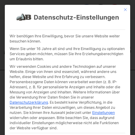
Mit die
Datenschutz-Einstellungen
FAQ & INFOS
ÜBER UNS
KONTAKT
GALERIE GARTENPROJEKTE
JOBS
FUHRPARK
Wir benötigen Ihre Einwilligung, bevor Sie unsere Website weiter
besuchen können.
Wenn Sie unter 16 Jahre alt sind und Ihre Einwilligung zu optionalen
Services geben möchten, müssen Sie Ihre Erziehungsberechtigten
um Erlaubnis bitten.
Wir verwenden Cookies und andere Technologien auf unserer
Website. Einige von ihnen sind essenziell, während andere uns
helfen, diese Website und Ihre Erfahrung zu verbessern.
Personenbezogene Daten können verarbeitet werden (z. B. IP-
Start
/
Einzelsteine
/
Schmuckstein
/ Sandstein mit Druse
Adressen), z. B. für personalisierte Anzeigen und Inhalte oder die
Sandstein mit
Messung von Anzeigen und Inhalten.
Weitere Informationen über
die Verwendung Ihrer Daten finden Sie in unserer
Druse
Datenschutzerklärung
.
Es besteht keine Verpflichtung, in die
Artikelnummer: I007-25
Verarbeitung Ihrer Daten einzuwilligen, um dieses Angebot zu
450,00
€
nutzen.
Sie können Ihre Auswahl jederzeit unter
Einstellungen
(inkl. MwSt.)
widerrufen oder anpassen.
Bitte beachten Sie, dass aufgrund
individueller Einstellungen möglicherweise nicht alle Funktionen
Gewicht &
der Website verfügbar sind.