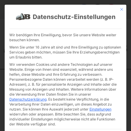
Mit die
Datenschutz-Einstellungen
FAQ & INFOS
ÜBER UNS
KONTAKT
GALERIE GARTENPROJEKTE
JOBS
FUHRPARK
Wir benötigen Ihre Einwilligung, bevor Sie unsere Website weiter
besuchen können.
Wenn Sie unter 16 Jahre alt sind und Ihre Einwilligung zu optionalen
Services geben möchten, müssen Sie Ihre Erziehungsberechtigten
um Erlaubnis bitten.
Wir verwenden Cookies und andere Technologien auf unserer
Website. Einige von ihnen sind essenziell, während andere uns
helfen, diese Website und Ihre Erfahrung zu verbessern.
Personenbezogene Daten können verarbeitet werden (z. B. IP-
Start
/
Einzelsteine
/
Monolith
/ Sandstein „Coal“
Adressen), z. B. für personalisierte Anzeigen und Inhalte oder die
Messung von Anzeigen und Inhalten.
Weitere Informationen über
Sandstein „Coal“
die Verwendung Ihrer Daten finden Sie in unserer
Artikelnummer: B2-2
Datenschutzerklärung
.
Es besteht keine Verpflichtung, in die
Verarbeitung Ihrer Daten einzuwilligen, um dieses Angebot zu
€
182,07
nutzen.
Sie können Ihre Auswahl jederzeit unter
Einstellungen
(inkl. MwSt.)
widerrufen oder anpassen.
Bitte beachten Sie, dass aufgrund
Gewicht & Maße
individueller Einstellungen möglicherweise nicht alle Funktionen
der Website verfügbar sind.