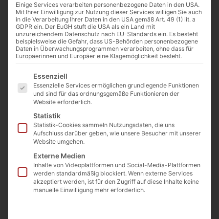
Gewicht
ca.
Einige Services verarbeiten personenbezogene Daten in den USA.
640
Mit Ihrer Einwilligung zur Nutzung dieser Services willigen Sie auch
in die Verarbeitung Ihrer Daten in den USA gemäß Art. 49 (1) lit. a
kg
GDPR ein. Der EuGH stuft die USA als ein Land mit
unzureichendem Datenschutz nach EU-Standards ein. Es besteht
Länge
ca.
beispielsweise die Gefahr, dass US-Behörden personenbezogene
Daten in Überwachungsprogrammen verarbeiten, ohne dass für
40
Europäerinnen und Europäer eine Klagemöglichkeit besteht.
cm
Es folgt eine Liste der Service-Gruppen, für die eine E
Essenziell
Breite
ca.
Essenzielle Services ermöglichen grundlegende Funktionen
113
und sind für das ordnungsgemäße Funktionieren der
Website erforderlich.
cm
Statistik
Höhe
ca.
Statistik-Cookies sammeln Nutzungsdaten, die uns
120
Aufschluss darüber geben, wie unsere Besucher mit unserer
Website umgehen.
cm
Externe Medien
Inhalte von Videoplattformen und Social-Media-Plattformen
werden standardmäßig blockiert. Wenn externe Services
Beschreibung
akzeptiert werden, ist für den Zugriff auf diese Inhalte keine
manuelle Einwilligung mehr erforderlich.
Ein Sandstein mit Patina ist ein natürlicher Stein, der
durch jahrelange Witterungseinflüsse und
Alterungsprozesse eine einzigartige, gealterte