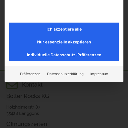
Oberfläche erhalten hat. Diese Patina verleiht dem
Sandstein eine charakteristische Optik mit subtilen
Farbvariationen und einer matten Textur. Die gealterte
Oberfläche strahlt historischen Charme und rustikale
Ich akzeptiere alle
Schönheit aus, die den Stein ideal für dekorative
Anwendungen in der Landschaftsgestaltung, bei
Nur essenzielle akzeptieren
Renovierungen historischer Gebäude oder als Akzent in
modernen Designs macht.
Individuelle Datenschutz-Präferenzen
Präferenzen
Datenschutzerklärung
Impressum
Kontakt
Boller Rocks KG
Holzheimerstr. 87
35428 Langgöns
Öffnungszeiten