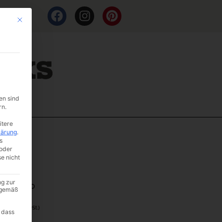
Mit diesem Button wird der Dialog geschlossen. Seine Funktionalität ist i
en sind
rn.
itere
lärung
.
s
oder
se nicht
ose
ng zur
er: Q010
A gemäß
20
(inkl. MwSt.)
 dass