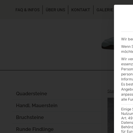
FAQ & INFOS
ÜBER UNS
KONTAKT
GALERIE GARTEN
Wir be
Wenn Si
möchte
Wir ve
essenz
Person
person
Inform
Es best
Angebo
Start
/
Grabst
Quadersteine
anpass
alle F
Handl. Mauerstein
Einige
Nutzun
Bruchsteine
Art. 49
Datens
Behörd
Runde Findlinge
für Eu