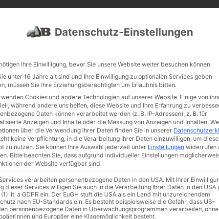
PROJEKTE
JOBS
FUHRPARK
Datenschutz-Einstellungen
nötigen Ihre Einwilligung, bevor Sie unsere Website weiter besuchen können.
e unter 16 Jahre alt sind und Ihre Einwilligung zu optionalen Services geben
n, müssen Sie Ihre Erziehungsberechtigten um Erlaubnis bitten.
rwenden Cookies und andere Technologien auf unserer Website. Einige von ihn
iell, während andere uns helfen, diese Website und Ihre Erfahrung zu verbesse
enbezogene Daten können verarbeitet werden (z. B. IP-Adressen), z. B. für
alisierte Anzeigen und Inhalte oder die Messung von Anzeigen und Inhalten.
We
ationen über die Verwendung Ihrer Daten finden Sie in unserer
Datenschutzerk
eht keine Verpflichtung, in die Verarbeitung Ihrer Daten einzuwilligen, um diese
t zu nutzen.
Sie können Ihre Auswahl jederzeit unter
Einstellungen
widerrufen 
ein
/ rote Rose
en.
Bitte beachten Sie, dass aufgrund individueller Einstellungen möglicherwei
rote R
unktionen der Website verfügbar sind.
 Services verarbeiten personenbezogene Daten in den USA. Mit Ihrer Einwilligu
Artikelnumm
g dieser Services willigen Sie auch in die Verarbeitung Ihrer Daten in den US
 (1) lit. a GDPR ein. Der EuGH stuft die USA als ein Land mit unzureichendem
€
452,
chutz nach EU-Standards ein. Es besteht beispielsweise die Gefahr, dass US-
en personenbezogene Daten in Überwachungsprogrammen verarbeiten, ohne
ropäerinnen und Europäer eine Klagemöglichkeit besteht.