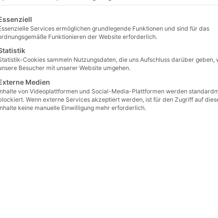
lgt eine Liste der Service-Gruppen, für die eine Einwilligu
Essenziell
Essenzielle Services ermöglichen grundlegende Funktionen und sind für das
ordnungsgemäße Funktionieren der Website erforderlich.
Statistik
Statistik-Cookies sammeln Nutzungsdaten, die uns Aufschluss darüber geben, 
unsere Besucher mit unserer Website umgehen.
Externe Medien
Inhalte von Videoplattformen und Social-Media-Plattformen werden standard
blockiert. Wenn externe Services akzeptiert werden, ist für den Zugriff auf dies
Inhalte keine manuelle Einwilligung mehr erforderlich.