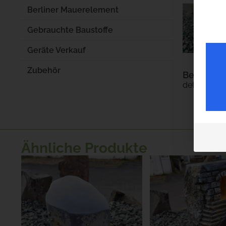
Berliner Mauerelement
Gebrauchte Baustoffe
Geräte Verkauf
Zubehör
Beschrei
detaillierte
Ähnliche Produkte