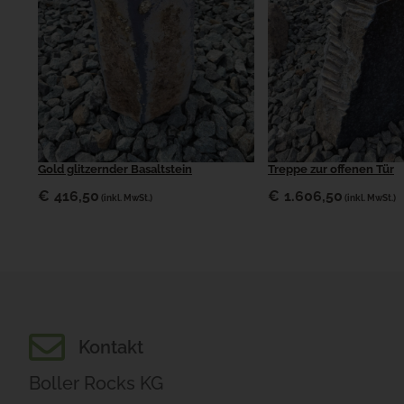
Gold glitzernder Basaltstein
Treppe zur offenen Tür
€
416,50
€
1.606,50
(inkl. MwSt.)
(inkl. MwSt.)
Kontakt
Boller Rocks KG