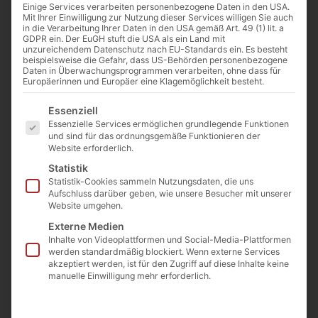
8 – 16
Einige Services verarbeiten personenbezogene Daten in den USA.
Mit Ihrer Einwilligung zur Nutzung dieser Services willigen Sie auch
Artikelnummer: RKFKB8-16
in die Verarbeitung Ihrer Daten in den USA gemäß Art. 49 (1) lit. a
€
129,00
GDPR ein. Der EuGH stuft die USA als ein Land mit
unzureichendem Datenschutz nach EU-Standards ein. Es besteht
(inkl. MwSt.)
Preis / Tonne ab 10 Tonnen
beispielsweise die Gefahr, dass US-Behörden personenbezogene
Daten in Überwachungsprogrammen verarbeiten, ohne dass für
lose
Europäerinnen und Europäer eine Klagemöglichkeit besteht.
€
189
Es folgt eine Liste der Service-Gruppen, für die eine E
Essenziell
(inkl. MwSt.)
Essenzielle Services ermöglichen grundlegende Funktionen
Preis / Tonne ab Lager
und sind für das ordnungsgemäße Funktionieren der
Website erforderlich.
Langgöns im BigBag
Statistik
Statistik-Cookies sammeln Nutzungsdaten, die uns
Aufschluss darüber geben, wie unsere Besucher mit unserer
Website umgehen.
Externe Medien
Inhalte von Videoplattformen und Social-Media-Plattformen
Beschreibung
werden standardmäßig blockiert. Wenn externe Services
akzeptiert werden, ist für den Zugriff auf diese Inhalte keine
Körnung: ca. 8 – 16mm
manuelle Einwilligung mehr erforderlich.
Gewicht pro m³: ca. 1,5 Tonnen