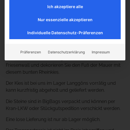
mühelos in moderne wie auch naturnahe
Ich akzeptiere alle
Gartengestaltungen einfügt.
Nur essenzielle akzeptieren
Dank seiner hohen Widerstandsfähigkeit ist Rheinkies
langlebig, frostbeständig und pflegeleicht.
Individuelle Datenschutz-Präferenzen
In Kombination mit unseren runden Jütland Findlingen
entfaltet der Kies sein volles Potential.
Präferenzen
Datenschutzerklärung
Impressum
Bauen Sie aus den Findlingen einen schicken
Friesenwall und dekorieren Sie den Fuß der Mauer mit
diesem bunten Rheinkies.
Der Kies ist bei uns im Lager Langgöns vorrätig und
kann kurzfristig abgeholt und geliefert werden.
Die Steine sind in BigBags verpackt und können per
Kran-LKW oder Stückgutspedition verschickt werden.
Eine lose Lieferung ist nur ab Lager möglich.