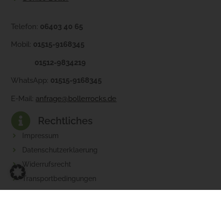
Telefon:
06403 40 65
Mobil:
01515-9168345
01512-9834219
WhatsApp:
01515-9168345
E-Mail:
anfrage@bollerrocks.de
Rechtliches
Impressum
Datenschutzerklaerung
Widerrufsrecht
Transportbedingungen
AGB
Baustellen AGB