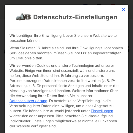
Mit die
Datenschutz-Einstellungen
FAQ & INFOS
ÜBER UNS
KONTAKT
GALERIE GARTENPROJEKTE
JOBS
FUHRPARK
Wir benötigen Ihre Einwilligung, bevor Sie unsere Website weiter
besuchen können.
Wenn Sie unter 16 Jahre alt sind und Ihre Einwilligung zu optionalen
Services geben möchten, müssen Sie Ihre Erziehungsberechtigten
um Erlaubnis bitten.
Wir verwenden Cookies und andere Technologien auf unserer
Website. Einige von ihnen sind essenziell, während andere uns
helfen, diese Website und Ihre Erfahrung zu verbessern.
Personenbezogene Daten können verarbeitet werden (z. B. IP-
Adressen), z. B. für personalisierte Anzeigen und Inhalte oder die
Messung von Anzeigen und Inhalten.
Weitere Informationen über
die Verwendung Ihrer Daten finden Sie in unserer
Datenschutzerklärung
.
Es besteht keine Verpflichtung, in die
Start
/
Schüttgüter
/
Zier- Splitte/Kiese
/ Rheinkies Flusskiesel
Verarbeitung Ihrer Daten einzuwilligen, um dieses Angebot zu
bunt 8 – 16
nutzen.
Sie können Ihre Auswahl jederzeit unter
Einstellungen
widerrufen oder anpassen.
Bitte beachten Sie, dass aufgrund
Rheinkies
individueller Einstellungen möglicherweise nicht alle Funktionen
Flusskiesel bunt
der Website verfügbar sind.