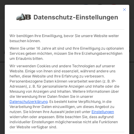
Mit die
Datenschutz-Einstellungen
FAQ & INFOS
ÜBER UNS
KONTAKT
GALERIE GARTENPROJEKTE
JOBS
FUHRPARK
Wir benötigen Ihre Einwilligung, bevor Sie unsere Website weiter
besuchen können.
Wenn Sie unter 16 Jahre alt sind und Ihre Einwilligung zu optionalen
Services geben möchten, müssen Sie Ihre Erziehungsberechtigten
um Erlaubnis bitten.
Wir verwenden Cookies und andere Technologien auf unserer
Website. Einige von ihnen sind essenziell, während andere uns
Start
/
Schüttgüter
/
Baubedarf
/ Verfüllmaterial
helfen, diese Website und Ihre Erfahrung zu verbessern.
Personenbezogene Daten können verarbeitet werden (z. B. IP-
Verfüllmaterial
Adressen), z. B. für personalisierte Anzeigen und Inhalte oder die
Messung von Anzeigen und Inhalten.
Weitere Informationen über
Artikelnummer: G006
die Verwendung Ihrer Daten finden Sie in unserer
€
8,50
Datenschutzerklärung
.
Es besteht keine Verpflichtung, in die
(inkl. MwSt.)
Verarbeitung Ihrer Daten einzuwilligen, um dieses Angebot zu
Preis / Tonne
nutzen.
Sie können Ihre Auswahl jederzeit unter
Einstellungen
widerrufen oder anpassen.
Bitte beachten Sie, dass aufgrund
€
6,50
individueller Einstellungen möglicherweise nicht alle Funktionen
(inkl. MwSt.)
der Website verfügbar sind.
Preis / Tonne ab 12 Tonnen