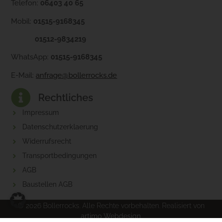
Telefon:
06403 40 65
Mobil:
01515-9168345
01512-9834219
WhatsApp:
01515-9168345
E-Mail:
anfrage@bollerrocks.de
Rechtliches
Impressum
Datenschutzerklaerung
Widerrufsrecht
Transportbedingungen
AGB
Baustellen AGB
© 2026 Bollerrocks. Alle Rechte vorbehalten. Realisiert von
artimo Webdesign
.