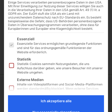
Einige Services verarbeiten personenbezogene Daten in den USA.
Abnahmemenge
Mit Ihrer Einwilligung zur Nutzung dieser Services willigen Sie auch
in die Verarbeitung Ihrer Daten in den USA gemäß Art. 49 (1) lit. a
GDPR ein. Der EuGH stuft die USA als ein Land mit
unzureichendem Datenschutz nach EU-Standards ein. Es besteht
beispielsweise die Gefahr, dass US-Behörden personenbezogene
Daten in Überwachungsprogrammen verarbeiten, ohne dass für
Europäerinnen und Europäer eine Klagemöglichkeit besteht.
Beschreibung
Es folgt eine Liste der Service-Gruppen, für die eine E
Wasserdurchlässiges und vor Frost schützendes
Essenziell
Verfüllmaterial
Essenzielle Services ermöglichen grundlegende Funktionen
und sind für das ordnungsgemäße Funktionieren der
Website erforderlich.
Wenn wir beladen wird ist eine Ladepauschale von
18,50€ fällig.
Statistik
Statistik-Cookies sammeln Nutzungsdaten, die uns
Aufschluss darüber geben, wie unsere Besucher mit unserer
Website umgehen.
Externe Medien
Inhalte von Videoplattformen und Social-Media-Plattformen
Kontakt
werden standardmäßig blockiert. Wenn externe Services
akzeptiert werden, ist für den Zugriff auf diese Inhalte keine
Boller Rocks KG
manuelle Einwilligung mehr erforderlich.
Ich akzeptiere alle
Holzheimerstr. 87