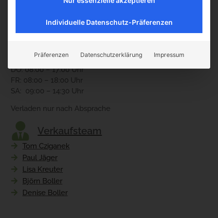
Nur essenzielle akzeptieren
35428 Langgöns
Öffnungszeiten
Individuelle Datenschutz-Präferenzen
MO: 08:00 – 16:00 Uhr
DI: 08:00 – 17:00 Uhr
Präferenzen
Datenschutzerklärung
Impressum
MI: 08:00 – 16:00 Uhr
DO: 08:00 – 17:00 Uhr
FR: 08:00 – 18:00 Uhr
SA: 09:00 – 14:30 Uhr
Verladen nur nach Absprache
Verkaufsteam
Tom Cziganek
Paul Jäger
Lisa Kreuter
Björn Boller
Denise Boller