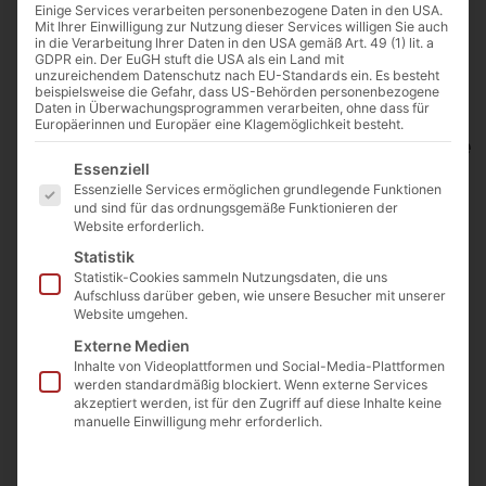
Einige Services verarbeiten personenbezogene Daten in den USA.
Mit Ihrer Einwilligung zur Nutzung dieser Services willigen Sie auch
Start
/
Quadersteine
/
Standard
/ Quarzit Quader und
in die Verarbeitung Ihrer Daten in den USA gemäß Art. 49 (1) lit. a
Gestaltungssteine 50
GDPR ein. Der EuGH stuft die USA als ein Land mit
unzureichendem Datenschutz nach EU-Standards ein. Es besteht
Quarzit Quader
beispielsweise die Gefahr, dass US-Behörden personenbezogene
Daten in Überwachungsprogrammen verarbeiten, ohne dass für
und
Europäerinnen und Europäer eine Klagemöglichkeit besteht.
Gestaltungssteine
Es folgt eine Liste der Service-Gruppen, für die eine E
50
Essenziell
Essenzielle Services ermöglichen grundlegende Funktionen
Artikelnummer:
und sind für das ordnungsgemäße Funktionieren der
QUARZITQU50
Website erforderlich.
€
200,00
Statistik
(inkl. MwSt.)
Preis/Tonne ab 24 Tonnen
Statistik-Cookies sammeln Nutzungsdaten, die uns
Aufschluss darüber geben, wie unsere Besucher mit unserer
Abnahmemenge
Website umgehen.
€
225
Externe Medien
(inkl. MwSt.)
Inhalte von Videoplattformen und Social-Media-Plattformen
werden standardmäßig blockiert. Wenn externe Services
Preis/Tonne ab Lager
akzeptiert werden, ist für den Zugriff auf diese Inhalte keine
Langgöns
manuelle Einwilligung mehr erforderlich.