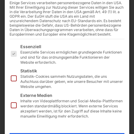
Einige Services verarbeiten personenbezogene Daten in den USA.
Abnahmemenge
Mit Ihrer Einwilligung zur Nutzung dieser Services willigen Sie auch
in die Verarbeitung Ihrer Daten in den USA gemäß Art. 49 (1) lit. a
€
10
GDPR ein. Der EuGH stuft die USA als ein Land mit
(inkl. MwSt.)
unzureichendem Datenschutz nach EU-Standards ein. Es besteht
beispielsweise die Gefahr, dass US-Behörden personenbezogene
Preis / Tonne
Daten in Überwachungsprogrammen verarbeiten, ohne dass für
Europäerinnen und Europäer eine Klagemöglichkeit besteht.
Es folgt eine Liste der Service-Gruppen, für die eine E
Essenziell
Essenzielle Services ermöglichen grundlegende Funktionen
und sind für das ordnungsgemäße Funktionieren der
Website erforderlich.
Beschreibung
Guter Boden für Wiesen und Pflanzbeete.
Statistik
Statistik-Cookies sammeln Nutzungsdaten, die uns
Ideal als Füllboden für einen natürlichen Garten.
Aufschluss darüber geben, wie unsere Besucher mit unserer
Website umgehen.
Gegen Aufpreis kann der Boden gesiebt werden.
Externe Medien
Inhalte von Videoplattformen und Social-Media-Plattformen
werden standardmäßig blockiert. Wenn externe Services
akzeptiert werden, ist für den Zugriff auf diese Inhalte keine
Das Material kann in Kleinmengen (bis 12 Tonnen) nicht
manuelle Einwilligung mehr erforderlich.
abgeholt werden.