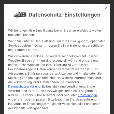
Mit die
Datenschutz-Einstellungen
FAQ & INFOS
ÜBER UNS
KONTAKT
GALERIE GARTENPROJEKTE
JOBS
FUHRPARK
Wir benötigen Ihre Einwilligung, bevor Sie unsere Website weiter
besuchen können.
Wenn Sie unter 16 Jahre alt sind und Ihre Einwilligung zu optionalen
Services geben möchten, müssen Sie Ihre Erziehungsberechtigten
um Erlaubnis bitten.
Wir verwenden Cookies und andere Technologien auf unserer
Website. Einige von ihnen sind essenziell, während andere uns
helfen, diese Website und Ihre Erfahrung zu verbessern.
Start
/
Schüttgüter
/
Baubedarf
/ Oberboden Pflanzboden
Personenbezogene Daten können verarbeitet werden (z. B. IP-
ungesiebt
Adressen), z. B. für personalisierte Anzeigen und Inhalte oder die
Messung von Anzeigen und Inhalten.
Weitere Informationen über
Oberboden
die Verwendung Ihrer Daten finden Sie in unserer
Pflanzboden
Datenschutzerklärung
.
Es besteht keine Verpflichtung, in die
Verarbeitung Ihrer Daten einzuwilligen, um dieses Angebot zu
ungesiebt
nutzen.
Sie können Ihre Auswahl jederzeit unter
Einstellungen
Artikelnummer: OBPBNU
widerrufen oder anpassen.
Bitte beachten Sie, dass aufgrund
individueller Einstellungen möglicherweise nicht alle Funktionen
€
7,50
der Website verfügbar sind.
(inkl. MwSt.)
Preis / Tonne ab 10 Tonnen