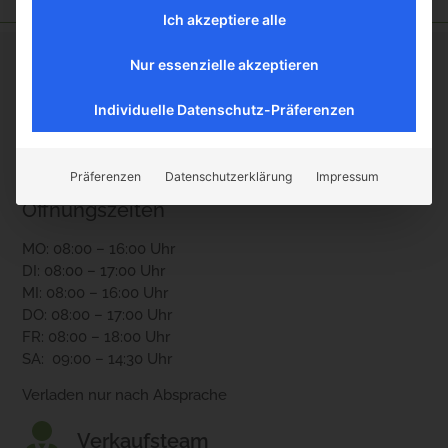
Ich akzeptiere alle
Nur essenzielle akzeptieren
Kontakt
Boller Rocks KG
Individuelle Datenschutz-Präferenzen
Holzheimerstr. 87
35428 Langgöns
Präferenzen
Datenschutzerklärung
Impressum
Öffnungszeiten
MO: 08:00 – 16:00 Uhr
DI: 08:00 – 17:00 Uhr
MI: 08:00 – 16:00 Uhr
DO: 08:00 – 17:00 Uhr
FR: 08:00 – 18:00 Uhr
SA: 09:00 – 14:30 Uhr
Verladen nur nach Absprache
Verkaufsteam