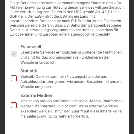
70 Tiefe 45-50
Einige Services verarbeiten personenbezogene Daten in den USA.
Artikelnummer:
Mit Ihrer Einwilligung zur Nutzung dieser Services willigen Sie auch
in die Verarbeitung Ihrer Daten in den USA gemäß Art. 49 (1) lit. a
MUKAPOST60-70
GDPR ein. Der EuGH stuft die USA als ein Land mit
€
82,50
unzureichendem Datenschutz nach EU-Standards ein. Es besteht
beispielsweise die Gefahr, dass US-Behörden personenbezogene
(inkl. MwSt.)
Preis / Stück bei Abnahme
Daten in Überwachungsprogrammen verarbeiten, ohne dass für
Europäerinnen und Europäer eine Klagemöglichkeit besteht.
ab 5 Stück
Es folgt eine Liste der Service-Gruppen, für die eine E
Essenziell
€
95
(inkl. MwSt.)
Essenzielle Services ermöglichen grundlegende Funktionen
und sind für das ordnungsgemäße Funktionieren der
Preis / Stück
Website erforderlich.
Statistik
Statistik-Cookies sammeln Nutzungsdaten, die uns
Beschreibung
Aufschluss darüber geben, wie unsere Besucher mit unserer
Website umgehen.
Höhe ca. 14 – 28cm
Externe Medien
Inhalte von Videoplattformen und Social-Media-Plattformen
Tiefe ca. 45 – 50cm
werden standardmäßig blockiert. Wenn externe Services
akzeptiert werden, ist für den Zugriff auf diese Inhalte keine
manuelle Einwilligung mehr erforderlich.
Längen 60 – 70cm