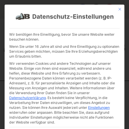
Mit die
Datenschutz-Einstellungen
FAQ & INFOS
ÜBER UNS
KONTAKT
GALERIE GARTENPROJEKTE
JOBS
FUHRPARK
Wir benötigen Ihre Einwilligung, bevor Sie unsere Website weiter
besuchen können.
Wenn Sie unter 16 Jahre alt sind und Ihre Einwilligung zu optionalen
Services geben möchten, müssen Sie Ihre Erziehungsberechtigten
um Erlaubnis bitten.
Wir verwenden Cookies und andere Technologien auf unserer
Website. Einige von ihnen sind essenziell, während andere uns
helfen, diese Website und Ihre Erfahrung zu verbessern.
Personenbezogene Daten können verarbeitet werden (z. B. IP-
Adressen), z. B. für personalisierte Anzeigen und Inhalte oder die
Messung von Anzeigen und Inhalten.
Weitere Informationen über
die Verwendung Ihrer Daten finden Sie in unserer
Start
/
Natursteinstufen
/
Rustikale Blockstufen
/ Muschelkalk
Datenschutzerklärung
.
Es besteht keine Verpflichtung, in die
natur Podeststufe 60 – 70 Tiefe 45-50
Verarbeitung Ihrer Daten einzuwilligen, um dieses Angebot zu
Muschelkalk
nutzen.
Sie können Ihre Auswahl jederzeit unter
Einstellungen
widerrufen oder anpassen.
Bitte beachten Sie, dass aufgrund
natur
individueller Einstellungen möglicherweise nicht alle Funktionen
Podeststufe 60 –
der Website verfügbar sind.