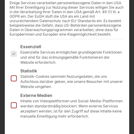
Einige Services verarbeiten personenbezogene Daten in den USA.
Start
/
Mauersteine
/
Mauersteine gespalten
/ Muschelkalk edel
Mit Ihrer Einwilligung zur Nutzung dieser Services willigen Sie auch
Mauerstein 8-15 filigran gespalten
in die Verarbeitung Ihrer Daten in den USA gemäß Art. 49 (1) lit. a
GDPR ein. Der EuGH stuft die USA als ein Land mit
Muschelkalk edel
unzureichendem Datenschutz nach EU-Standards ein. Es besteht
beispielsweise die Gefahr, dass US-Behörden personenbezogene
Mauerstein 8-15
Daten in Überwachungsprogrammen verarbeiten, ohne dass für
filigran gespalten
Europäerinnen und Europäer eine Klagemöglichkeit besteht.
Artikelnummer: MME8FG
Es folgt eine Liste der Service-Gruppen, für die eine E
Essenziell
€
289,00
Essenzielle Services ermöglichen grundlegende Funktionen
(inkl. MwSt.)
Preis / Tonne ab Steinbruch
und sind für das ordnungsgemäße Funktionieren der
Website erforderlich.
€
434
Statistik
(inkl. MwSt.)
Statistik-Cookies sammeln Nutzungsdaten, die uns
Preis / Tonne ab Lager
Aufschluss darüber geben, wie unsere Besucher mit unserer
Website umgehen.
Langgöns
Externe Medien
€
344
Inhalte von Videoplattformen und Social-Media-Plattformen
(inkl. MwSt.)
werden standardmäßig blockiert. Wenn externe Services
akzeptiert werden, ist für den Zugriff auf diese Inhalte keine
Preis / Tonne ab Lager
manuelle Einwilligung mehr erforderlich.
Langgöns ab 14 to