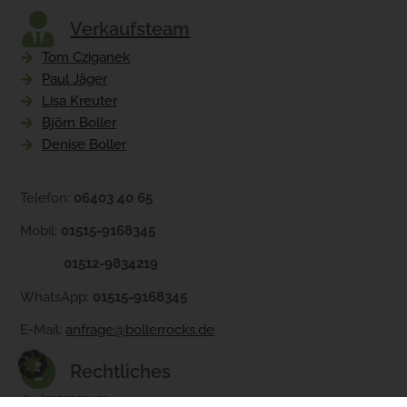
Verkaufsteam
Tom Cziganek
Paul Jäger
Lisa Kreuter
Björn Boller
Denise Boller
Telefon:
06403 40 65
Mobil:
01515-9168345
01512-9834219
WhatsApp:
01515-9168345
E-Mail:
anfrage@bollerrocks.de
Rechtliches
Impressum