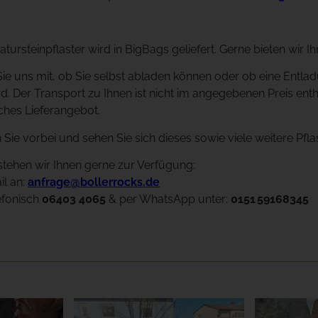
tursteinpflaster wird in BigBags geliefert. Gerne bieten wir I
n Sie uns mit, ob Sie selbst abladen können oder ob eine En
rd. Der Transport zu Ihnen ist nicht im angegebenen Preis entha
ches Lieferangebot.
ie vorbei und sehen Sie sich dieses sowie viele weitere Pflast
stehen wir Ihnen gerne zur Verfügung:
il an:
anfrage@bollerrocks.de
efonisch
06403 4065
& per WhatsApp unter:
0151
59168345