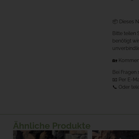
📦 Dieses Na
Bitte teile
benötigt wi
unverbindli
🏡 Kommen S
Bei Fragen 
📧 Per E-Ma
📞 Oder tel
Ähnliche Produkte