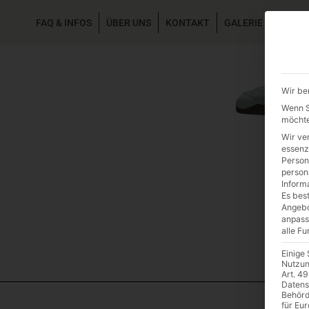
FAQ & INFOS
ÜBER UNS
KONTAKT
GALERIE GARTEN
Wir be
Wenn Si
möchte
Wir ve
essenz
Person
person
Inform
Es best
Angebo
anpass
alle F
Einige
Nutzun
Art. 49
Datens
Behörd
für Eu