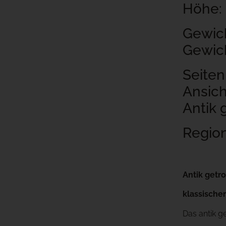
Höhe:
Gewich
Gewich
Seiten
Ansich
Antik
Region
Antik getr
klassische
Das antik g