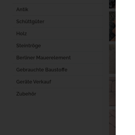
Antik
Schüttgüter
Holz
Steintröge
Berliner Mauerelement
Gebrauchte Baustoffe
Geräte Verkauf
Zubehör