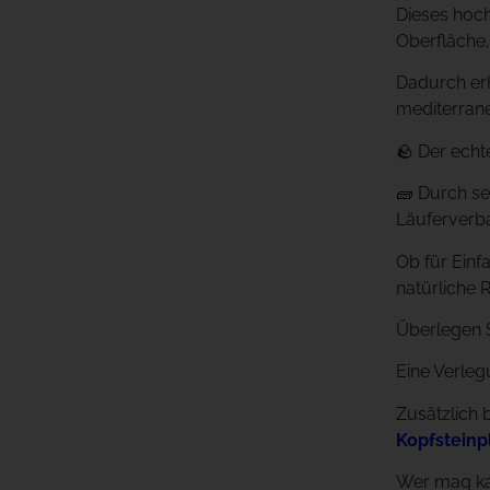
Dieses hoch
Oberfläche
Dadurch erh
mediterrane
🪨 Der echt
🧱 Durch se
Läuferverb
Ob für Einf
natürliche 
Überlegen S
Eine Verlegu
Zusätzlich
Kopfsteinp
Wer mag kan