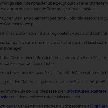
wertige Natursteinpflaster überzeugt durch seine charakter
, die durch das schonende Trommelverfahren entsteht.
ält der Stein eine charmant gealterte Optik, die besonders 
n Gartenanlagen passt.
e Mainsandstein stammt aus regionalem Abbau und steht für 
ine kompakte Form und das variable Längenmaß lässt sich da
and verlegen.
ahrten, Wege, Innenhöfe oder Terrassen, die 8 × 8 cm Pflaste
Rutschfestigkeit der Oberfläche.
ie sich welche Oberseite Sie als Auftritt- Fläche haben möch
ng mit der Glatteren sowie der rustikalen Seite ist möglich!!
 bekommen Sie bei uns die passenden
Blockstufen
,
Randste
laster
aus dem schicken roten Mainsandstein.
n den 8x8er Reihenpflasterstein auch bestens als
filigrane