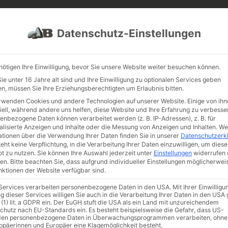
PROJEKTE
JOBS
FUHRPARK
Datenschutz-Einstellungen
nötigen Ihre Einwilligung, bevor Sie unsere Website weiter besuchen können.
e unter 16 Jahre alt sind und Ihre Einwilligung zu optionalen Services geben
n, müssen Sie Ihre Erziehungsberechtigten um Erlaubnis bitten.
rwenden Cookies und andere Technologien auf unserer Website. Einige von ihn
iell, während andere uns helfen, diese Website und Ihre Erfahrung zu verbesse
enbezogene Daten können verarbeitet werden (z. B. IP-Adressen), z. B. für
alisierte Anzeigen und Inhalte oder die Messung von Anzeigen und Inhalten.
We
ationen über die Verwendung Ihrer Daten finden Sie in unserer
Datenschutzerk
eht keine Verpflichtung, in die Verarbeitung Ihrer Daten einzuwilligen, um diese
t zu nutzen.
Sie können Ihre Auswahl jederzeit unter
Einstellungen
widerrufen 
en.
Bitte beachten Sie, dass aufgrund individueller Einstellungen möglicherwei
unktionen der Website verfügbar sind.
 Services verarbeiten personenbezogene Daten in den USA. Mit Ihrer Einwilligu
g dieser Services willigen Sie auch in die Verarbeitung Ihrer Daten in den US
 (1) lit. a GDPR ein. Der EuGH stuft die USA als ein Land mit unzureichendem
chutz nach EU-Standards ein. Es besteht beispielsweise die Gefahr, dass US-
en personenbezogene Daten in Überwachungsprogrammen verarbeiten, ohne
ropäerinnen und Europäer eine Klagemöglichkeit besteht.