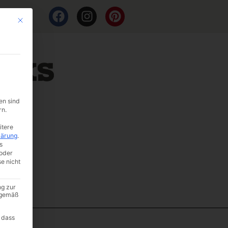
Mit diesem Button wird der Dialog geschlossen. Seine Funktionalität ist i
en sind
rn.
itere
lärung
.
s
oder
se nicht
ng zur
A gemäß
 dass