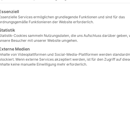
beläge
/
Natursteinpflaster
/ Mainsandstein rot Reihenpflaster 8 x 8 x 15 –
lgt eine Liste der Service-Gruppen, für die eine Einwilligu
Essenziell
Mainsan
Essenzielle Services ermöglichen grundlegende Funktionen und sind für das
ordnungsgemäße Funktionieren der Website erforderlich.
8 x 8 x
Statistik
Statistik-Cookies sammeln Nutzungsdaten, die uns Aufschluss darüber geben, 
Artikelnumm
unsere Besucher mit unserer Website umgehen.
€
119,
Externe Medien
Preis / m² ab S
Inhalte von Videoplattformen und Social-Media-Plattformen werden standard
blockiert. Wenn externe Services akzeptiert werden, ist für den Zugriff auf dies
€
159
Inhalte keine manuelle Einwilligung mehr erforderlich.
(in
Preis / m² ab L
€
139
(in
Preis / m² ab 