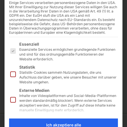
Einige Services verarbeiten personenbezogene Daten in den USA.
Mit Ihrer Einwilligung zur Nutzung dieser Services willigen Sie auch
in die Verarbeitung Ihrer Daten in den USA gemäß Art. 49 (1) lit. a
GDPR ein. Der EuGH stuft die USA als ein Land mit
unzureichendem Datenschutz nach EU-Standards ein. Es besteht
Beschreibung
beispielsweise die Gefahr, dass US-Behörden personenbezogene
Daten in Überwachungsprogrammen verarbeiten, ohne dass für
Mit dem großen Vierachs-Tieflader lassen sich auch
Europäerinnen und Europäer eine Klagemöglichkeit besteht.
unsere extrem großen und schweren Maschinen
Es folgt eine Liste der Service-Gruppen, für die eine E
effizient transportieren.
Essenziell
Essenzielle Services ermöglichen grundlegende Funktionen
Mit ca. 8t Eigengewicht lassen sich Gesamtlasten von
und sind für das ordnungsgemäße Funktionieren der
Website erforderlich.
ca. 40t realisieren.
Statistik
Durch seine 16-fache Radialbereifung werden auch die
Statistik-Cookies sammeln Nutzungsdaten, die uns
Aufschluss darüber geben, wie unsere Besucher mit unserer
schwersten Gewichte sehr gut verteilt.
Website umgehen.
Preis gilt pro Arbeitsstunde inklusive Fahrer, Treibstoff &
Externe Medien
Maut.
Inhalte von Videoplattformen und Social-Media-Plattformen
werden standardmäßig blockiert. Wenn externe Services
akzeptiert werden, ist für den Zugriff auf diese Inhalte keine
manuelle Einwilligung mehr erforderlich.
Ich akzeptiere alle