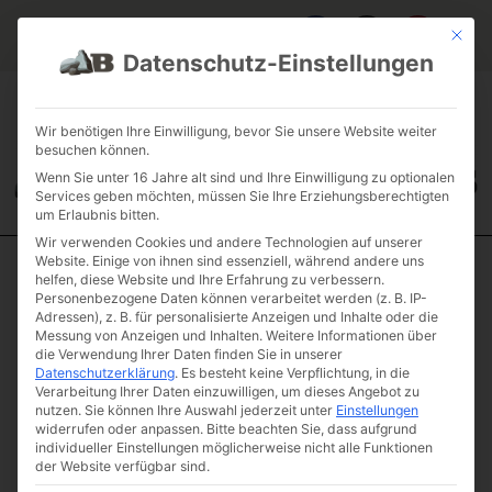
Mit die
Datenschutz-Einstellungen
FAQ & INFOS
ÜBER UNS
KONTAKT
GALERIE GARTENPROJEKTE
JOBS
FUHRPARK
Wir benötigen Ihre Einwilligung, bevor Sie unsere Website weiter
besuchen können.
Wenn Sie unter 16 Jahre alt sind und Ihre Einwilligung zu optionalen
Services geben möchten, müssen Sie Ihre Erziehungsberechtigten
um Erlaubnis bitten.
Wir verwenden Cookies und andere Technologien auf unserer
Website. Einige von ihnen sind essenziell, während andere uns
helfen, diese Website und Ihre Erfahrung zu verbessern.
Start
/
Fahrzeuge
/ LKW Dreiachser mit Vierachs Tieflader
Personenbezogene Daten können verarbeitet werden (z. B. IP-
LKW Dreiachser
Adressen), z. B. für personalisierte Anzeigen und Inhalte oder die
Messung von Anzeigen und Inhalten.
Weitere Informationen über
mit Vierachs
die Verwendung Ihrer Daten finden Sie in unserer
Tieflader
Datenschutzerklärung
.
Es besteht keine Verpflichtung, in die
Verarbeitung Ihrer Daten einzuwilligen, um dieses Angebot zu
Artikelnummer: 26T4ACHSTIEF
nutzen.
Sie können Ihre Auswahl jederzeit unter
Einstellungen
€
190,40
widerrufen oder anpassen.
Bitte beachten Sie, dass aufgrund
(inkl. MwSt.)
individueller Einstellungen möglicherweise nicht alle Funktionen
der Website verfügbar sind.