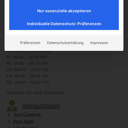
Kontakt
Boller Rocks KG
Nur essenzielle akzeptieren
Holzheimerstr. 87
Individuelle Datenschutz-Präferenzen
35428 Langgöns
Öffnungszeiten
Präferenzen
Datenschutzerklärung
Impressum
MO: 08:00 – 16:00 Uhr
DI: 08:00 – 17:00 Uhr
MI: 08:00 – 16:00 Uhr
DO: 08:00 – 17:00 Uhr
FR: 08:00 – 18:00 Uhr
SA: 09:00 – 14:30 Uhr
Verladen nur nach Absprache
Verkaufsteam
Tom Cziganek
Paul Jäger