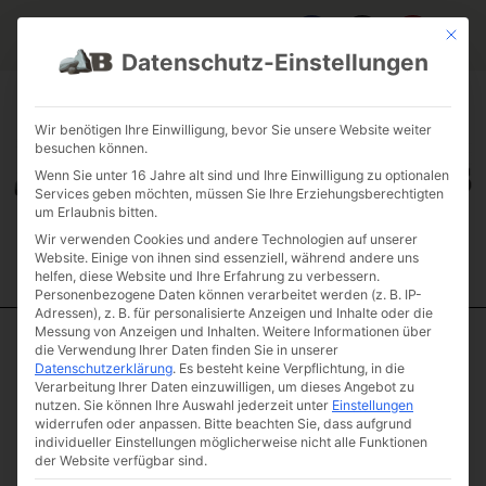
Mit die
Datenschutz-Einstellungen
FAQ & INFOS
ÜBER UNS
KONTAKT
GALERIE GARTENPROJEKTE
JOBS
FUHRPARK
Wir benötigen Ihre Einwilligung, bevor Sie unsere Website weiter
besuchen können.
Wenn Sie unter 16 Jahre alt sind und Ihre Einwilligung zu optionalen
Services geben möchten, müssen Sie Ihre Erziehungsberechtigten
um Erlaubnis bitten.
Wir verwenden Cookies und andere Technologien auf unserer
Website. Einige von ihnen sind essenziell, während andere uns
helfen, diese Website und Ihre Erfahrung zu verbessern.
Personenbezogene Daten können verarbeitet werden (z. B. IP-
Adressen), z. B. für personalisierte Anzeigen und Inhalte oder die
Messung von Anzeigen und Inhalten.
Weitere Informationen über
die Verwendung Ihrer Daten finden Sie in unserer
Start
/
Natursteinstufen
/
Mini Stufen
/ Jura Marmor rustikale
Datenschutzerklärung
.
Es besteht keine Verpflichtung, in die
Blockstufe mini 40 – 50
Verarbeitung Ihrer Daten einzuwilligen, um dieses Angebot zu
Jura Marmor
nutzen.
Sie können Ihre Auswahl jederzeit unter
Einstellungen
widerrufen oder anpassen.
Bitte beachten Sie, dass aufgrund
rustikale
individueller Einstellungen möglicherweise nicht alle Funktionen
Blockstufe mini
der Website verfügbar sind.