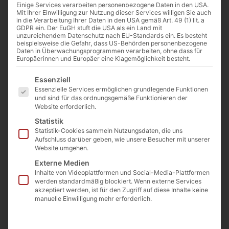
40 – 50
Einige Services verarbeiten personenbezogene Daten in den USA.
Mit Ihrer Einwilligung zur Nutzung dieser Services willigen Sie auch
Artikelnummer: JMRBSM40
in die Verarbeitung Ihrer Daten in den USA gemäß Art. 49 (1) lit. a
€
24,00
GDPR ein. Der EuGH stuft die USA als ein Land mit
unzureichendem Datenschutz nach EU-Standards ein. Es besteht
(inkl. MwSt.)
Preis / Stück ab 10 Stück
beispielsweise die Gefahr, dass US-Behörden personenbezogene
Daten in Überwachungsprogrammen verarbeiten, ohne dass für
Abnahmemenge
Europäerinnen und Europäer eine Klagemöglichkeit besteht.
€
34
Es folgt eine Liste der Service-Gruppen, für die eine E
Essenziell
(inkl. MwSt.)
Essenzielle Services ermöglichen grundlegende Funktionen
Preis / Stück
und sind für das ordnungsgemäße Funktionieren der
Website erforderlich.
€
29
Statistik
(inkl. MwSt.)
Statistik-Cookies sammeln Nutzungsdaten, die uns
Preis / Stück ab 5 Stück
Aufschluss darüber geben, wie unsere Besucher mit unserer
Abnahmemenge
Website umgehen.
Externe Medien
Beschreibung
Inhalte von Videoplattformen und Social-Media-Plattformen
werden standardmäßig blockiert. Wenn externe Services
📏 Länge: ca. 40 bis 50 cm
akzeptiert werden, ist für den Zugriff auf diese Inhalte keine
manuelle Einwilligung mehr erforderlich.
📐 Tiefe: ca. 20 bis 27 cm
⬆️ Höhe: ca. 14 bis 21 cm