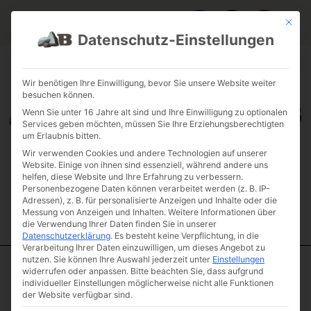
Mit die
Datenschutz-Einstellungen
FAQ & INFOS
ÜBER UNS
KONTAKT
GALERIE GARTENPROJEKTE
JOBS
FUHRPARK
Wir benötigen Ihre Einwilligung, bevor Sie unsere Website weiter
besuchen können.
Wenn Sie unter 16 Jahre alt sind und Ihre Einwilligung zu optionalen
Services geben möchten, müssen Sie Ihre Erziehungsberechtigten
um Erlaubnis bitten.
Wir verwenden Cookies und andere Technologien auf unserer
Website. Einige von ihnen sind essenziell, während andere uns
helfen, diese Website und Ihre Erfahrung zu verbessern.
Personenbezogene Daten können verarbeitet werden (z. B. IP-
Adressen), z. B. für personalisierte Anzeigen und Inhalte oder die
Messung von Anzeigen und Inhalten.
Weitere Informationen über
die Verwendung Ihrer Daten finden Sie in unserer
Datenschutzerklärung
.
Es besteht keine Verpflichtung, in die
Verarbeitung Ihrer Daten einzuwilligen, um dieses Angebot zu
nutzen.
Sie können Ihre Auswahl jederzeit unter
Einstellungen
widerrufen oder anpassen.
Bitte beachten Sie, dass aufgrund
Start
/
Quadersteine
/
Rustikal
/ Jura Marmor Naturstein
individueller Einstellungen möglicherweise nicht alle Funktionen
Schwerlastmauer Quader 60
der Website verfügbar sind.