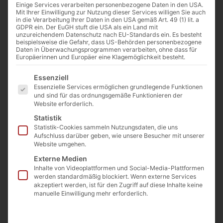
Jura Marmor
Einige Services verarbeiten personenbezogene Daten in den USA.
Naturstein
Mit Ihrer Einwilligung zur Nutzung dieser Services willigen Sie auch
in die Verarbeitung Ihrer Daten in den USA gemäß Art. 49 (1) lit. a
Schwerlastmauer
GDPR ein. Der EuGH stuft die USA als ein Land mit
Quader 60
unzureichendem Datenschutz nach EU-Standards ein. Es besteht
beispielsweise die Gefahr, dass US-Behörden personenbezogene
Artikelnummer: JMNSLMQ60
Daten in Überwachungsprogrammen verarbeiten, ohne dass für
125,21
€
Europäerinnen und Europäer eine Klagemöglichkeit besteht.
Preis / Tonne ab Steinbruch
(inkl. MwSt.)
Es folgt eine Liste der Service-Gruppen, für die eine E
€
224
Essenziell
(inkl. MwSt.)
Essenzielle Services ermöglichen grundlegende Funktionen
und sind für das ordnungsgemäße Funktionieren der
Preis / Tonne ab Lager
Website erforderlich.
Langgöns
Statistik
Statistik-Cookies sammeln Nutzungsdaten, die uns
€
214
Aufschluss darüber geben, wie unsere Besucher mit unserer
(inkl. MwSt.)
Website umgehen.
Preis/Tonne ab Lager
Externe Medien
Langgöns ab 14 Tonnen
Inhalte von Videoplattformen und Social-Media-Plattformen
werden standardmäßig blockiert. Wenn externe Services
akzeptiert werden, ist für den Zugriff auf diese Inhalte keine
manuelle Einwilligung mehr erforderlich.
Beschreibung
Abmaße der Steine