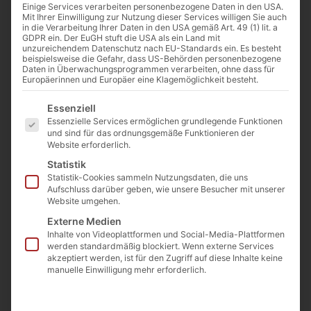
€
417,50
Einige Services verarbeiten personenbezogene Daten in den USA.
Mit Ihrer Einwilligung zur Nutzung dieser Services willigen Sie auch
(inkl. MwSt.)
Preis/ m² bei Abnahme ab 2
in die Verarbeitung Ihrer Daten in den USA gemäß Art. 49 (1) lit. a
GDPR ein. Der EuGH stuft die USA als ein Land mit
m²
unzureichendem Datenschutz nach EU-Standards ein. Es besteht
beispielsweise die Gefahr, dass US-Behörden personenbezogene
€
445
Daten in Überwachungsprogrammen verarbeiten, ohne dass für
(inkl. MwSt.)
Europäerinnen und Europäer eine Klagemöglichkeit besteht.
Preis/m²
Es folgt eine Liste der Service-Gruppen, für die eine E
Essenziell
Essenzielle Services ermöglichen grundlegende Funktionen
und sind für das ordnungsgemäße Funktionieren der
Website erforderlich.
Statistik
Statistik-Cookies sammeln Nutzungsdaten, die uns
Aufschluss darüber geben, wie unsere Besucher mit unserer
Website umgehen.
Externe Medien
Inhalte von Videoplattformen und Social-Media-Plattformen
werden standardmäßig blockiert. Wenn externe Services
Beschreibung
akzeptiert werden, ist für den Zugriff auf diese Inhalte keine
Abmaße der Steine ca.
manuelle Einwilligung mehr erforderlich.
Höhe 20cm – 25cm