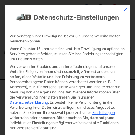
Mit die
Datenschutz-Einstellungen
FAQ & INFOS
ÜBER UNS
KONTAKT
GALERIE GARTENPROJEKTE
JOBS
FUHRPARK
Wir benötigen Ihre Einwilligung, bevor Sie unsere Website weiter
besuchen können.
Wenn Sie unter 16 Jahre alt sind und Ihre Einwilligung zu optionalen
Services geben möchten, müssen Sie Ihre Erziehungsberechtigten
um Erlaubnis bitten.
Wir verwenden Cookies und andere Technologien auf unserer
Website. Einige von ihnen sind essenziell, während andere uns
helfen, diese Website und Ihre Erfahrung zu verbessern.
Personenbezogene Daten können verarbeitet werden (z. B. IP-
Adressen), z. B. für personalisierte Anzeigen und Inhalte oder die
Messung von Anzeigen und Inhalten.
Weitere Informationen über
Start
/
Natursteinstufen
/
Verspielte Stufen
/ Jura Marmor
die Verwendung Ihrer Daten finden Sie in unserer
Naturstein Podeststufe
Datenschutzerklärung
.
Es besteht keine Verpflichtung, in die
Jura Marmor
Verarbeitung Ihrer Daten einzuwilligen, um dieses Angebot zu
nutzen.
Sie können Ihre Auswahl jederzeit unter
Einstellungen
Naturstein
widerrufen oder anpassen.
Bitte beachten Sie, dass aufgrund
Podeststufe
individueller Einstellungen möglicherweise nicht alle Funktionen
der Website verfügbar sind.
Artikelnummer: JUMAPOST