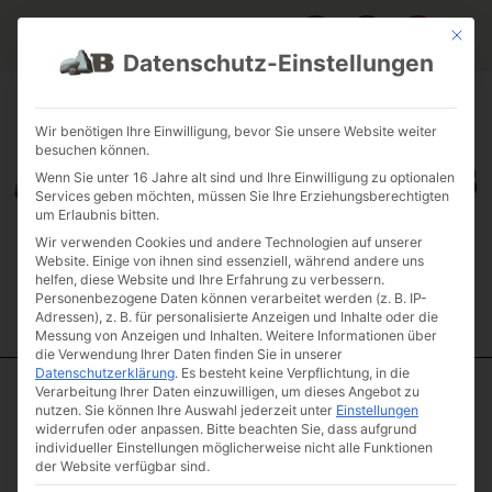
Mit die
Datenschutz-Einstellungen
FAQ & INFOS
ÜBER UNS
KONTAKT
GALERIE GARTENPROJEKTE
JOBS
FUHRPARK
Wir benötigen Ihre Einwilligung, bevor Sie unsere Website weiter
besuchen können.
Wenn Sie unter 16 Jahre alt sind und Ihre Einwilligung zu optionalen
Services geben möchten, müssen Sie Ihre Erziehungsberechtigten
um Erlaubnis bitten.
Wir verwenden Cookies und andere Technologien auf unserer
Website. Einige von ihnen sind essenziell, während andere uns
helfen, diese Website und Ihre Erfahrung zu verbessern.
Personenbezogene Daten können verarbeitet werden (z. B. IP-
Adressen), z. B. für personalisierte Anzeigen und Inhalte oder die
Messung von Anzeigen und Inhalten.
Weitere Informationen über
die Verwendung Ihrer Daten finden Sie in unserer
Datenschutzerklärung
.
Es besteht keine Verpflichtung, in die
Verarbeitung Ihrer Daten einzuwilligen, um dieses Angebot zu
Start
/
Natursteinmöbel
/
Sitzwürfel
/ Jura Marmor klassik
nutzen.
Sie können Ihre Auswahl jederzeit unter
Einstellungen
Sitzwürfel 45 gespitzt Handarbeit
widerrufen oder anpassen.
Bitte beachten Sie, dass aufgrund
individueller Einstellungen möglicherweise nicht alle Funktionen
Jura Marmor
der Website verfügbar sind.
klassik Sitzwürfel