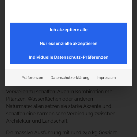
klar gesägten Kanten sorgen für eine moderne,
geradlinige Optik, während die handgespitzte
Oberfläche dem Stein seinen ganz eigenen Charakter
verleiht.
Ich akzeptiere alle
Die Helligkeit des Jura Marmors trägt zu einer edlen
und offenen Ausstrahlung bei, die Räume weitläufiger
Nur essenzielle akzeptieren
und freundlicher wirken lässt.
Individuelle Datenschutz-Präferenzen
Dank ihrer kompakten Maße von 45 × 45 × 45 cm lassen
sich die Steine flexibel einsetzen: als einzelne
Sitzgelegenheit, in Reihen angeordnet für eine klare
Präferenzen
Datenschutzerklärung
Impressum
Struktur oder locker verteilt, um kleine Inseln zum
Verweilen zu schaffen. Auch in Kombination mit
Pflanzen, Wasserflächen oder anderen
Naturmaterialien setzen sie starke Akzente und
schaffen eine harmonische Verbindung zwischen
Architektur und Landschaft.
Die massive Ausführung mit rund 240 kg Gewicht