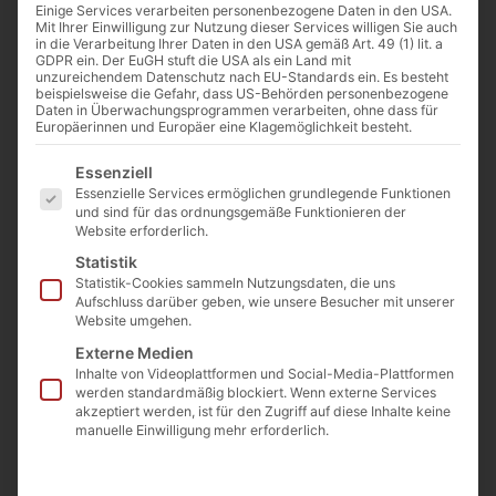
Einige Services verarbeiten personenbezogene Daten in den USA.
45 gespitzt
Mit Ihrer Einwilligung zur Nutzung dieser Services willigen Sie auch
Handarbeit
in die Verarbeitung Ihrer Daten in den USA gemäß Art. 49 (1) lit. a
GDPR ein. Der EuGH stuft die USA als ein Land mit
Artikelnummer: JMKSW45GH
unzureichendem Datenschutz nach EU-Standards ein. Es besteht
beispielsweise die Gefahr, dass US-Behörden personenbezogene
€
480,00
Daten in Überwachungsprogrammen verarbeiten, ohne dass für
(inkl. MwSt.)
Europäerinnen und Europäer eine Klagemöglichkeit besteht.
Preis / Stück ab Steinbruch
Es folgt eine Liste der Service-Gruppen, für die eine E
€
590
Essenziell
(inkl. MwSt.)
Essenzielle Services ermöglichen grundlegende Funktionen
und sind für das ordnungsgemäße Funktionieren der
Preis / Stück ab Lager
Website erforderlich.
Langgöns
Statistik
Statistik-Cookies sammeln Nutzungsdaten, die uns
Aufschluss darüber geben, wie unsere Besucher mit unserer
Website umgehen.
Beschreibung
Externe Medien
Inhalte von Videoplattformen und Social-Media-Plattformen
Allseitig gesägt und in
werden standardmäßig blockiert. Wenn externe Services
akzeptiert werden, ist für den Zugriff auf diese Inhalte keine
Handarbeit gespitzt
manuelle Einwilligung mehr erforderlich.
Abmaße der Steine ca.