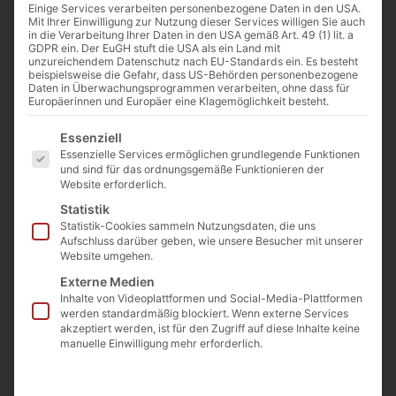
Einige Services verarbeiten personenbezogene Daten in den USA.
Jura Marmor
Mit Ihrer Einwilligung zur Nutzung dieser Services willigen Sie auch
klassik Quader
in die Verarbeitung Ihrer Daten in den USA gemäß Art. 49 (1) lit. a
GDPR ein. Der EuGH stuft die USA als ein Land mit
Stein Bank 50 OF
unzureichendem Datenschutz nach EU-Standards ein. Es besteht
geschnitten 130 –
beispielsweise die Gefahr, dass US-Behörden personenbezogene
Daten in Überwachungsprogrammen verarbeiten, ohne dass für
150
Europäerinnen und Europäer eine Klagemöglichkeit besteht.
Artikelnummer: JUBA50OFGE
Es folgt eine Liste der Service-Gruppen, für die eine E
Essenziell
€
250,00
Essenzielle Services ermöglichen grundlegende Funktionen
(inkl. MwSt.)
Preis/Stück ab Lager
und sind für das ordnungsgemäße Funktionieren der
Website erforderlich.
Langgöns ab 4 Stück
Abnahmemenge
Statistik
Statistik-Cookies sammeln Nutzungsdaten, die uns
€
275
Aufschluss darüber geben, wie unsere Besucher mit unserer
Website umgehen.
(inkl. MwSt.)
Preis/Stück ab Lager
Externe Medien
Inhalte von Videoplattformen und Social-Media-Plattformen
Langgöns
werden standardmäßig blockiert. Wenn externe Services
akzeptiert werden, ist für den Zugriff auf diese Inhalte keine
Beschreibung
manuelle Einwilligung mehr erforderlich.
Abmaße der Steine