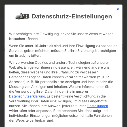
Mit die
Datenschutz-Einstellungen
FAQ & INFOS
ÜBER UNS
KONTAKT
GALERIE GARTENPROJEKTE
JOBS
FUHRPARK
Wir benötigen Ihre Einwilligung, bevor Sie unsere Website weiter
besuchen können.
Wenn Sie unter 16 Jahre alt sind und Ihre Einwilligung zu optionalen
Services geben möchten, müssen Sie Ihre Erziehungsberechtigten
um Erlaubnis bitten.
Wir verwenden Cookies und andere Technologien auf unserer
Website. Einige von ihnen sind essenziell, während andere uns
helfen, diese Website und Ihre Erfahrung zu verbessern.
Personenbezogene Daten können verarbeitet werden (z. B. IP-
Adressen), z. B. für personalisierte Anzeigen und Inhalte oder die
Messung von Anzeigen und Inhalten.
Weitere Informationen über
die Verwendung Ihrer Daten finden Sie in unserer
Datenschutzerklärung
.
Es besteht keine Verpflichtung, in die
Verarbeitung Ihrer Daten einzuwilligen, um dieses Angebot zu
nutzen.
Sie können Ihre Auswahl jederzeit unter
Einstellungen
widerrufen oder anpassen.
Bitte beachten Sie, dass aufgrund
individueller Einstellungen möglicherweise nicht alle Funktionen
Start
/
Natursteinmöbel
/
Standard Steinbänke
/ Jura Marmor
der Website verfügbar sind.
klassik Quader Stein Bank 50 OF geschnitten 130 – 150