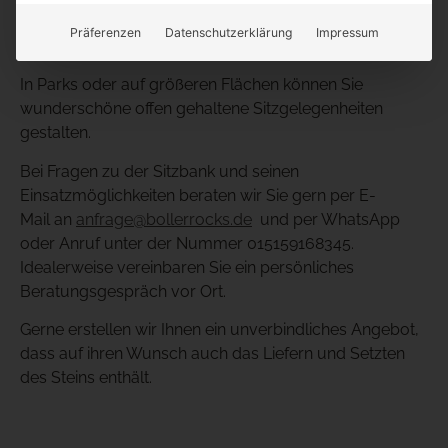
Zudem ist er eine attraktive Alternative zu Betonklötzen
Präferenzen
Datenschutzerklärung
Impressum
als Terrorschutz.
In Parks oder auf größeren Flächen können Sie
wunderschöne offen gehaltene Sitzgelegenheiten
gestalten.
Bei Fragen zu der Sitzbank und seinen
Einsatzmöglichkeiten beraten wir Sie gern per E-
Mail an
anfrage@bollerrocks.de
und per WhatsApp
oder Anruf unter der Nummer 015159168345.
Idealerweise vereinbaren Sie ein persönliches
Beratungsgespräch vor Ort.
Gerne erstellen wir Ihnen ein unverbindliches Angebot,
dass auf ihren Wunsch auch das Liefern und Setzten
des Steins enthält.