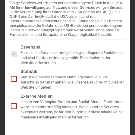
Einige Services verarbeiten personenbezogene Daten in den USA.
Mit Ihrer Einwilligung zur Nutzung dieser Services willigen Sie auch
MwSt.)
in die Verarbeitung Ihrer Daten in den USA gemäß Art. 49 (1) lit. a
GDPR ein. Der EuGH stuft die USA als ein Land mit
unzureichendem Datenschutz nach EU-Standards ein. Es besteht
beispielsweise die Gefahr, dass US-Behörden personenbezogene
Daten in Überwachungsprogrammen verarbeiten, ohne dass für
Europäerinnen und Europäer eine Klagemöglichkeit besteht.
Es folgt eine Liste der Service-Gruppen, für die eine E
Essenziell
Essenzielle Services ermöglichen grundlegende Funktionen
und sind für das ordnungsgemäße Funktionieren der
Website erforderlich.
Statistik
Statistik-Cookies sammeln Nutzungsdaten, die uns
Aufschluss darüber geben, wie unsere Besucher mit unserer
Website umgehen.
Beschreibung
Eichenbalken eignen sich sehr gut für Fachwerkhäuser,
Externe Medien
Inhalte von Videoplattformen und Social-Media-Plattformen
Möbelbau, Restaurierungen, Innenausbau,
werden standardmäßig blockiert. Wenn externe Services
Trennwände usw.
akzeptiert werden, ist für den Zugriff auf diese Inhalte keine
manuelle Einwilligung mehr erforderlich.
Ein Radlader um größere Balken zu verladen ist vor
Ort.