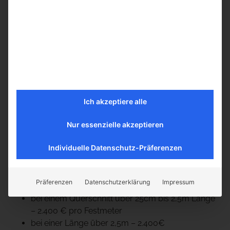
Die Balken sind trocken gelagert & sortiert, teilweise
entnagelt, von Schmutz und Splintholz befreit sowie in
großer Auswahl in einer Halle auf unserem Gelände
und sind für Sie frei wählbar.
Nach ihrer Eichenbalken Auswahl, wird der Balken
ausgemessen (Länge, Breite, Höhe) und wie folgt
berechnet:
Ich akzeptiere alle
Länge x Breite x Höhe = Festmeter
Nur essenzielle akzeptieren
Festmeter x Preis je nach Querschnitt und Länge:
Individuelle Datenschutz-Präferenzen
bei einer Länge bis 2,5m und einem Durchmesser
von 13cm bis 25cm – 1800 € pro Festmeter
bei einem Querschnitt unter 13cm bis 2,5m Länge
Präferenzen
Datenschutzerklärung
Impressum
– 2.200€ pro Festmeter
bei einem Querschnitt über 25cm bis 2,5m Länge
– 2.400 € pro Festmeter
bei einer Länge über 2,5m – 2.400€