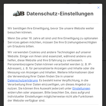
Mit die
Datenschutz-Einstellungen
FAQ & INFOS
ÜBER UNS
KONTAKT
GALERIE GARTENPROJEKTE
JOBS
FUHRPARK
Wir benötigen Ihre Einwilligung, bevor Sie unsere Website weiter
besuchen können.
Wenn Sie unter 16 Jahre alt sind und Ihre Einwilligung zu optionalen
Services geben möchten, müssen Sie Ihre Erziehungsberechtigten
um Erlaubnis bitten.
Wir verwenden Cookies und andere Technologien auf unserer
Website. Einige von ihnen sind essenziell, während andere uns
helfen, diese Website und Ihre Erfahrung zu verbessern.
Personenbezogene Daten können verarbeitet werden (z. B. IP-
Adressen), z. B. für personalisierte Anzeigen und Inhalte oder die
Start
/
Eichenbalken
/ Eichenbalken unter 13cm ⌀ bis 2,5m Länge
Messung von Anzeigen und Inhalten.
Weitere Informationen über
die Verwendung Ihrer Daten finden Sie in unserer
Eichenbalken
Datenschutzerklärung
.
Es besteht keine Verpflichtung, in die
unter 13cm ⌀ bis
Verarbeitung Ihrer Daten einzuwilligen, um dieses Angebot zu
nutzen.
Sie können Ihre Auswahl jederzeit unter
Einstellungen
2,5m Länge
widerrufen oder anpassen.
Bitte beachten Sie, dass aufgrund
Artikelnummer: EB13250
individueller Einstellungen möglicherweise nicht alle Funktionen
der Website verfügbar sind.
€
2.200,00
(inkl.