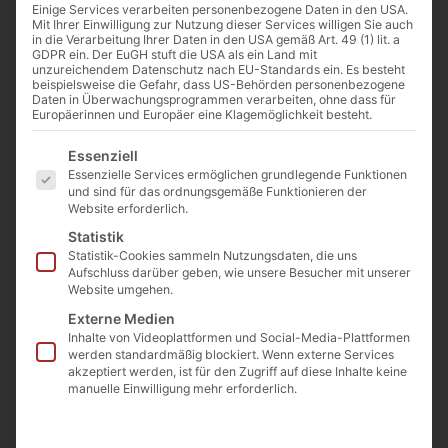
Blockstufe 60 –
Einige Services verarbeiten personenbezogene Daten in den USA.
120
Mit Ihrer Einwilligung zur Nutzung dieser Services willigen Sie auch
in die Verarbeitung Ihrer Daten in den USA gemäß Art. 49 (1) lit. a
Artikelnummer: DGB150
GDPR ein. Der EuGH stuft die USA als ein Land mit
unzureichendem Datenschutz nach EU-Standards ein. Es besteht
€
109,00
beispielsweise die Gefahr, dass US-Behörden personenbezogene
(inkl. MwSt.)
Preis / laufender Meter ab
Daten in Überwachungsprogrammen verarbeiten, ohne dass für
Europäerinnen und Europäer eine Klagemöglichkeit besteht.
Steinbruch
Es folgt eine Liste der Service-Gruppen, für die eine E
Essenziell
€
129
Essenzielle Services ermöglichen grundlegende Funktionen
(inkl. MwSt.)
und sind für das ordnungsgemäße Funktionieren der
Preis / laufender Meter ab
Website erforderlich.
Lager Langgöns
Statistik
Statistik-Cookies sammeln Nutzungsdaten, die uns
€
119
Aufschluss darüber geben, wie unsere Besucher mit unserer
(inkl. MwSt.)
Website umgehen.
Preis / laufender Meter ab
Externe Medien
Lager Langgöns ab 8 lfm
Inhalte von Videoplattformen und Social-Media-Plattformen
werden standardmäßig blockiert. Wenn externe Services
akzeptiert werden, ist für den Zugriff auf diese Inhalte keine
manuelle Einwilligung mehr erforderlich.
Beschreibung