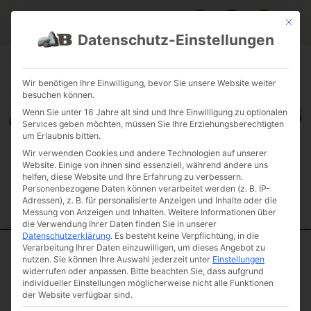
Mit die
Datenschutz-Einstellungen
FAQ & INFOS
ÜBER UNS
KONTAKT
GALERIE GARTENPROJEKTE
JOBS
FUHRPARK
Wir benötigen Ihre Einwilligung, bevor Sie unsere Website weiter
besuchen können.
Wenn Sie unter 16 Jahre alt sind und Ihre Einwilligung zu optionalen
Services geben möchten, müssen Sie Ihre Erziehungsberechtigten
um Erlaubnis bitten.
Wir verwenden Cookies und andere Technologien auf unserer
Website. Einige von ihnen sind essenziell, während andere uns
helfen, diese Website und Ihre Erfahrung zu verbessern.
Personenbezogene Daten können verarbeitet werden (z. B. IP-
Adressen), z. B. für personalisierte Anzeigen und Inhalte oder die
Messung von Anzeigen und Inhalten.
Weitere Informationen über
die Verwendung Ihrer Daten finden Sie in unserer
Datenschutzerklärung
.
Es besteht keine Verpflichtung, in die
Verarbeitung Ihrer Daten einzuwilligen, um dieses Angebot zu
nutzen.
Sie können Ihre Auswahl jederzeit unter
Einstellungen
Start
/
Natursteinstufen
/
Blockstufen
/ Dolomit Garten Blockstufe
widerrufen oder anpassen.
Bitte beachten Sie, dass aufgrund
60 – 120
individueller Einstellungen möglicherweise nicht alle Funktionen
Dolomit Garten
der Website verfügbar sind.