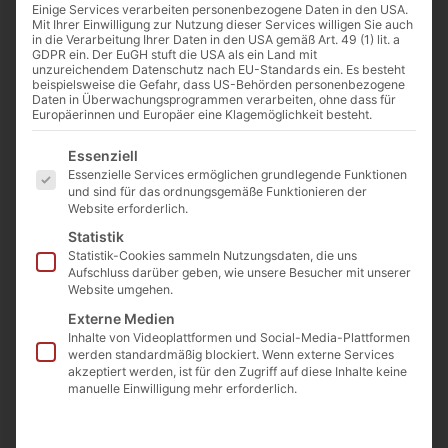
Gewicht
ca.
Einige Services verarbeiten personenbezogene Daten in den USA.
Mit Ihrer Einwilligung zur Nutzung dieser Services willigen Sie auch
160
in die Verarbeitung Ihrer Daten in den USA gemäß Art. 49 (1) lit. a
kg
GDPR ein. Der EuGH stuft die USA als ein Land mit
unzureichendem Datenschutz nach EU-Standards ein. Es besteht
beispielsweise die Gefahr, dass US-Behörden personenbezogene
Länge
ca.
Daten in Überwachungsprogrammen verarbeiten, ohne dass für
70
Europäerinnen und Europäer eine Klagemöglichkeit besteht.
cm
Es folgt eine Liste der Service-Gruppen, für die eine E
Essenziell
Essenzielle Services ermöglichen grundlegende Funktionen
Breite
ca.
und sind für das ordnungsgemäße Funktionieren der
40
Website erforderlich.
cm
Statistik
Statistik-Cookies sammeln Nutzungsdaten, die uns
Höhe
ca.
Aufschluss darüber geben, wie unsere Besucher mit unserer
40
Website umgehen.
cm
Externe Medien
Inhalte von Videoplattformen und Social-Media-Plattformen
werden standardmäßig blockiert. Wenn externe Services
akzeptiert werden, ist für den Zugriff auf diese Inhalte keine
Beschreibung
manuelle Einwilligung mehr erforderlich.
Ein handlicher Diabas mit Quarzadern ist ein vielseitiges
und ästhetisches Naturstück, das in jedem Garten eine