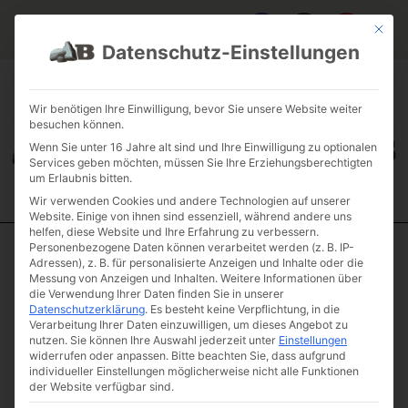
Mit die
Datenschutz-Einstellungen
FAQ & INFOS
ÜBER UNS
KONTAKT
GALERIE GARTENPROJEKTE
JOBS
FUHRPARK
Wir benötigen Ihre Einwilligung, bevor Sie unsere Website weiter
besuchen können.
Wenn Sie unter 16 Jahre alt sind und Ihre Einwilligung zu optionalen
Services geben möchten, müssen Sie Ihre Erziehungsberechtigten
um Erlaubnis bitten.
Wir verwenden Cookies und andere Technologien auf unserer
Website. Einige von ihnen sind essenziell, während andere uns
helfen, diese Website und Ihre Erfahrung zu verbessern.
Personenbezogene Daten können verarbeitet werden (z. B. IP-
Start
/
Einzelsteine
/
Schmuckstein
/ Diabas „Truth“
Adressen), z. B. für personalisierte Anzeigen und Inhalte oder die
Messung von Anzeigen und Inhalten.
Weitere Informationen über
Diabas „Truth“
die Verwendung Ihrer Daten finden Sie in unserer
Datenschutzerklärung
.
Es besteht keine Verpflichtung, in die
Artikelnummer: A3-7
Verarbeitung Ihrer Daten einzuwilligen, um dieses Angebot zu
€
67,83
nutzen.
Sie können Ihre Auswahl jederzeit unter
Einstellungen
(inkl. MwSt.)
widerrufen oder anpassen.
Bitte beachten Sie, dass aufgrund
individueller Einstellungen möglicherweise nicht alle Funktionen
Gewicht & Maße
der Website verfügbar sind.