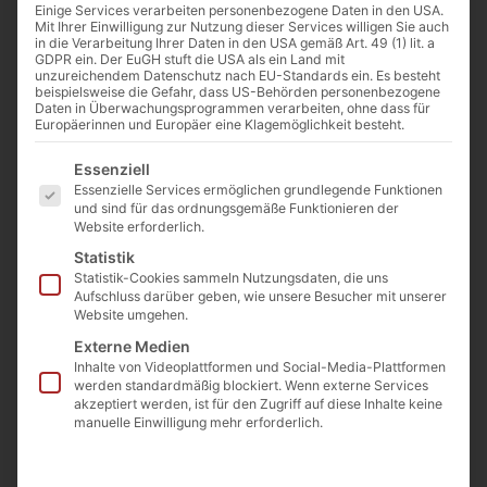
Einige Services verarbeiten personenbezogene Daten in den USA.
Mit Ihrer Einwilligung zur Nutzung dieser Services willigen Sie auch
Gewicht
ca.
in die Verarbeitung Ihrer Daten in den USA gemäß Art. 49 (1) lit. a
1440
GDPR ein. Der EuGH stuft die USA als ein Land mit
unzureichendem Datenschutz nach EU-Standards ein. Es besteht
kg
beispielsweise die Gefahr, dass US-Behörden personenbezogene
Daten in Überwachungsprogrammen verarbeiten, ohne dass für
Länge
ca.
Europäerinnen und Europäer eine Klagemöglichkeit besteht.
160
Es folgt eine Liste der Service-Gruppen, für die eine E
cm
Essenziell
Essenzielle Services ermöglichen grundlegende Funktionen
und sind für das ordnungsgemäße Funktionieren der
Breite
ca.
Website erforderlich.
118
Statistik
cm
Statistik-Cookies sammeln Nutzungsdaten, die uns
Aufschluss darüber geben, wie unsere Besucher mit unserer
Höhe
ca.
Website umgehen.
140
Externe Medien
cm
Inhalte von Videoplattformen und Social-Media-Plattformen
werden standardmäßig blockiert. Wenn externe Services
akzeptiert werden, ist für den Zugriff auf diese Inhalte keine
manuelle Einwilligung mehr erforderlich.
Beschreibung
Tauchen Sie ein in die faszinierende Welt dieses
voluminösen Diabas-Steins mit seinem