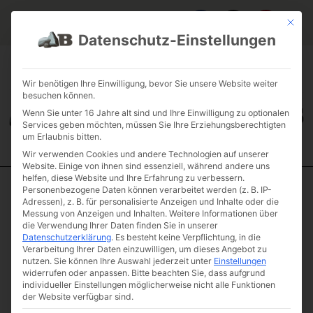
Mit die
Datenschutz-Einstellungen
FAQ & INFOS
ÜBER UNS
KONTAKT
GALERIE GARTENPROJEKTE
JOBS
FUHRPARK
Wir benötigen Ihre Einwilligung, bevor Sie unsere Website weiter
besuchen können.
Wenn Sie unter 16 Jahre alt sind und Ihre Einwilligung zu optionalen
Services geben möchten, müssen Sie Ihre Erziehungsberechtigten
um Erlaubnis bitten.
Wir verwenden Cookies und andere Technologien auf unserer
Website. Einige von ihnen sind essenziell, während andere uns
helfen, diese Website und Ihre Erfahrung zu verbessern.
Personenbezogene Daten können verarbeitet werden (z. B. IP-
Start
/
Einzelsteine
/
Solitaire
/ Diabas „Lisa’s Special“
Adressen), z. B. für personalisierte Anzeigen und Inhalte oder die
Messung von Anzeigen und Inhalten.
Weitere Informationen über
Diabas „Lisa’s
die Verwendung Ihrer Daten finden Sie in unserer
Special“
Datenschutzerklärung
.
Es besteht keine Verpflichtung, in die
Verarbeitung Ihrer Daten einzuwilligen, um dieses Angebot zu
Artikelnummer: R1-4
nutzen.
Sie können Ihre Auswahl jederzeit unter
Einstellungen
€
424,83
widerrufen oder anpassen.
Bitte beachten Sie, dass aufgrund
(inkl. MwSt.)
individueller Einstellungen möglicherweise nicht alle Funktionen
der Website verfügbar sind.
Gewicht & Maße