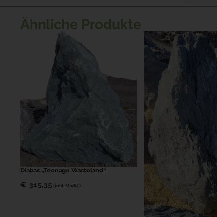
Ähnliche Produkte
Diabas „Teenage Wasteland“
€
315,35
(inkl. MwSt.)