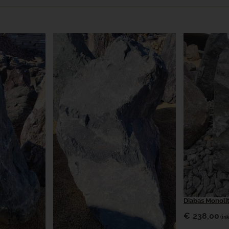
Diabas Monoli
€
238,00
(in