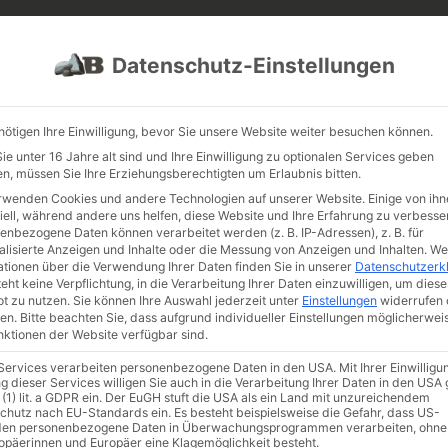
PROJEKTE
JOBS
FUHRPARK
Datenschutz-Einstellungen
nötigen Ihre Einwilligung, bevor Sie unsere Website weiter besuchen können.
e unter 16 Jahre alt sind und Ihre Einwilligung zu optionalen Services geben
n, müssen Sie Ihre Erziehungsberechtigten um Erlaubnis bitten.
rwenden Cookies und andere Technologien auf unserer Website. Einige von ihn
iell, während andere uns helfen, diese Website und Ihre Erfahrung zu verbesse
enbezogene Daten können verarbeitet werden (z. B. IP-Adressen), z. B. für
alisierte Anzeigen und Inhalte oder die Messung von Anzeigen und Inhalten.
We
ationen über die Verwendung Ihrer Daten finden Sie in unserer
Datenschutzerk
eht keine Verpflichtung, in die Verarbeitung Ihrer Daten einzuwilligen, um diese
t zu nutzen.
Sie können Ihre Auswahl jederzeit unter
Einstellungen
widerrufen 
en.
Bitte beachten Sie, dass aufgrund individueller Einstellungen möglicherwei
teine
/
Solitaire
/ Rosenquarzdiabas „Fantasia“
unktionen der Website verfügbar sind.
Rosenq
 Services verarbeiten personenbezogene Daten in den USA. Mit Ihrer Einwilligu
g dieser Services willigen Sie auch in die Verarbeitung Ihrer Daten in den US
Artikelnumm
 (1) lit. a GDPR ein. Der EuGH stuft die USA als ein Land mit unzureichendem
chutz nach EU-Standards ein. Es besteht beispielsweise die Gefahr, dass US-
€
533,1
en personenbezogene Daten in Überwachungsprogrammen verarbeiten, ohne
ropäerinnen und Europäer eine Klagemöglichkeit besteht.