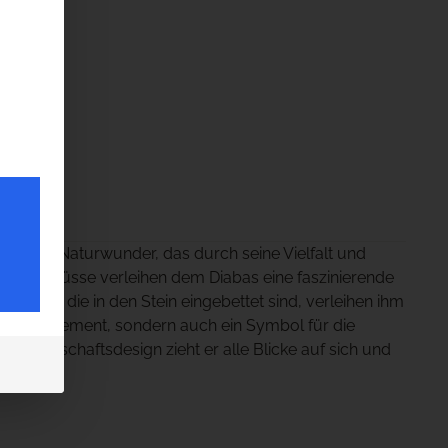
 wahres Naturwunder, das durch seine Vielfalt und
zeinschlüsse verleihen dem Diabas eine faszinierende
Blüten, die in den Stein eingebettet sind, verleihen ihm
ratives Element, sondern auch ein Symbol für die
er Landschaftsdesign zieht er alle Blicke auf sich und