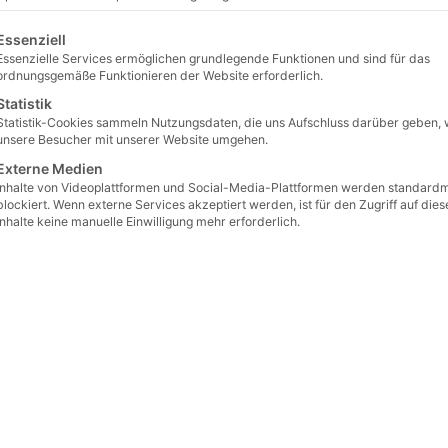
Gewicht & M
lgt eine Liste der Service-Gruppen, für die eine Einwilligu
Essenziell
Essenzielle Services ermöglichen grundlegende Funktionen und sind für das
Gewicht
ordnungsgemäße Funktionieren der Website erforderlich.
Länge
Statistik
Statistik-Cookies sammeln Nutzungsdaten, die uns Aufschluss darüber geben, 
Breite
unsere Besucher mit unserer Website umgehen.
Externe Medien
Höhe
Inhalte von Videoplattformen und Social-Media-Plattformen werden standard
blockiert. Wenn externe Services akzeptiert werden, ist für den Zugriff auf dies
Inhalte keine manuelle Einwilligung mehr erforderlich.