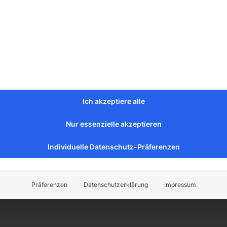
Ich akzeptiere alle
bung
Nur essenzielle akzeptieren
 bunter Diabas mit Rosenquarzeinschlüssen und Blüten ist ein
esticht. Die lebendigen Farben und die funkelnden Rosenquar
Individuelle Datenschutz-Präferenzen
g und machen ihn zu einem einzigartigen Blickfang. Die zarten 
liche Anmut und Eleganz. Dieser Diabas ist nicht nur ein deko
nd Vielfalt der Natur. Als markanter Akzent in einem Garten od
Präferenzen
Datenschutzerklärung
Impressum
em Außenbereich eine zauberhafte Atmosphäre.