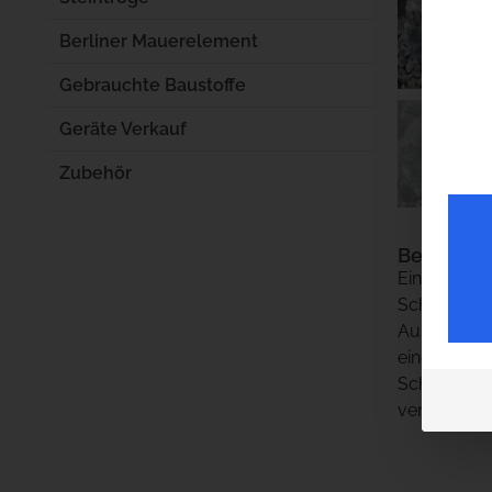
Berliner Mauerelement
Gebrauchte Baustoffe
Geräte Verkauf
Zubehör
Beschrei
Ein großer,
Schönheit b
Ausstrahlun
eine zusätz
Schönheit u
verleiht d