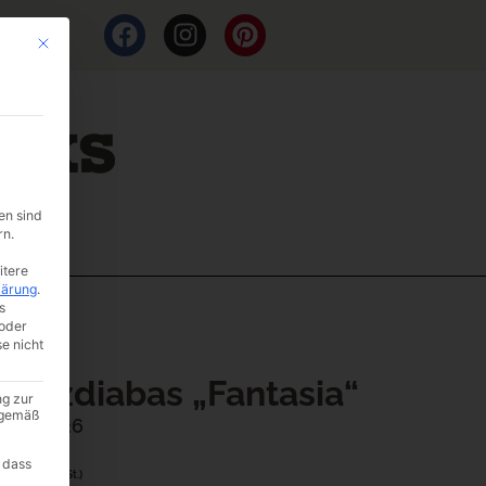
Mit diesem Button wird der Dialog geschlossen. Seine Funktionalität ist i
en sind
rn.
itere
lärung
.
s
oder
se nicht
uarzdiabas „Fantasia“
ng zur
A gemäß
er: A3-26
2
 dass
(inkl. MwSt.)