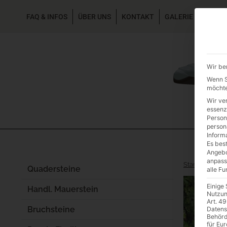
FAQ & INFOS
ÜBER UNS
KONTAKT
GALERIE GARTEN
Wir be
Wenn Si
möchte
Wir ve
essenz
Person
person
Inform
Es best
Angebo
anpass
Start
/
Einzels
Quadersteine
alle F
Einige
Handl. Mauerstein
Nutzun
Art. 49
Bruchsteine
Datens
Behörd
für Eu